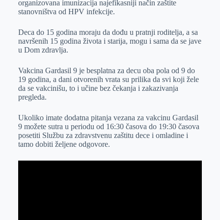
organizovana imunizacija najefikasniji način zaštite
stanovništva od HPV infekcije.
Deca do 15 godina moraju da dođu u pratnji roditelja, a sa
navršenih 15 godina života i starija, mogu i sama da se jave
u Dom zdravlja.
Vakcina Gardasil 9 je besplatna za decu oba pola od 9 do
19 godina, a dani otvorenih vrata su prilika da svi koji žele
da se vakcinišu, to i učine bez čekanja i zakazivanja
pregleda.
Ukoliko imate dodatna pitanja vezana za vakcinu Gardasil
9 možete sutra u periodu od 16:30 časova do 19:30 časova
posetiti Službu za zdravstvenu zaštitu dece i omladine i
tamo dobiti željene odgovore.