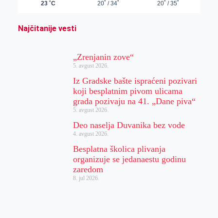
Najčitanije vesti
„Zrenjanin zove“
5. avgust 2026.
Iz Gradske bašte ispraćeni pozivari
koji besplatnim pivom ulicama
grada pozivaju na 41. „Dane piva“
5. avgust 2026.
Deo naselja Duvanika bez vode
4. avgust 2026.
Besplatna školica plivanja
organizuje se jedanaestu godinu
zaredom
8. jul 2026.