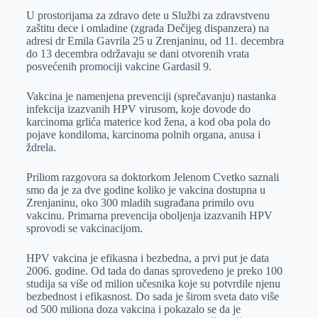
U prostorijama za zdravo dete u Službi za zdravstvenu
e
I
s
a
zaštitu dece i omladine (zgrada Dečijeg dispanzera) na
r
n
A
i
adresi dr Emila Gavrila 25 u Zrenjaninu, od 11. decembra
do 13 decembra održavaju se dani otvorenih vrata
p
l
posvećenih promociji vakcine Gardasil 9.
p
Vakcina je namenjena prevenciji (sprečavanju) nastanka
infekcija izazvanih HPV virusom, koje dovode do
karcinoma grlića materice kod žena, a kod oba pola do
pojave kondiloma, karcinoma polnih organa, anusa i
ždrela.
Priliom razgovora sa doktorkom Jelenom Cvetko saznali
smo da je za dve godine koliko je vakcina dostupna u
Zrenjaninu, oko 300 mladih sugrađana primilo ovu
vakcinu. Primarna prevencija oboljenja izazvanih HPV
sprovodi se vakcinacijom.
HPV vakcina je efikasna i bezbedna, a prvi put je data
2006. godine. Od tada do danas sprovedeno je preko 100
studija sa više od milion učesnika koje su potvrdile njenu
bezbednost i efikasnost. Do sada je širom sveta dato više
od 500 miliona doza vakcina i pokazalo se da je