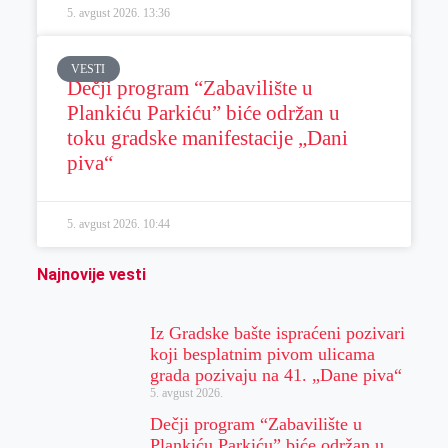
5. avgust 2026.
13:36
VESTI
Dečji program “Zabavilište u
Plankiću Parkiću” biće održan u
toku gradske manifestacije „Dani
piva“
5. avgust 2026.
10:44
Najnovije vesti
Iz Gradske bašte ispraćeni pozivari
koji besplatnim pivom ulicama
grada pozivaju na 41. „Dane piva“
5. avgust 2026.
Dečji program “Zabavilište u
Plankiću Parkiću” biće održan u