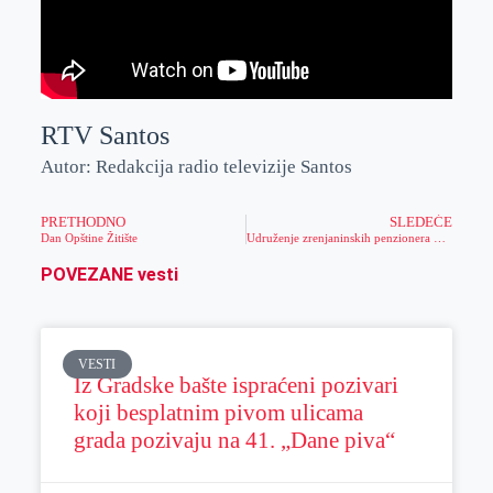
RTV Santos
Autor: Redakcija radio televizije Santos
PRETHODNO
SLEDEĆE
Dan Opštine Žitište
Udruženje zrenjaninskih penzionera obeležilo 10 godina postojanja
POVEZANE vesti
VESTI
Iz Gradske bašte ispraćeni pozivari
koji besplatnim pivom ulicama
grada pozivaju na 41. „Dane piva“