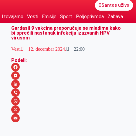
Santos uživo
Izdvajamo
Vesti
Emisije
Sport
Poljoprivreda
Zabava
Gardasil 9 vakcina preporučuje se mladima kako
bi sprečili nastanak infekcija izazvanih HPV
virusom
Vesti
12. decembar 2024.
22:00
Podeli:
F
a
M
c
e
L
e
s
i
V
b
s
n
i
W
o
e
k
b
h
X
o
n
e
e
a
E
k
g
d
r
t
m