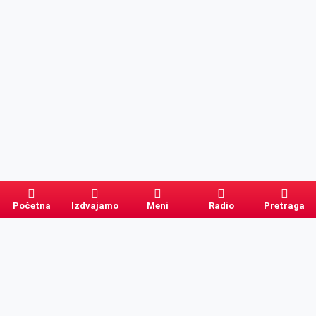
Početna
Izdvajamo
Meni
Radio
Pretraga
Pretraga
Kategorije