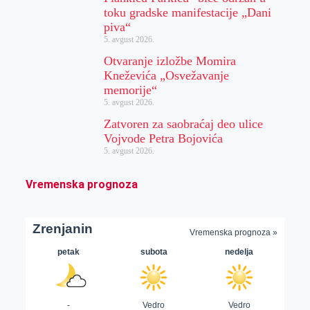
toku gradske manifestacije „Dani
piva“
5. avgust 2026.
Otvaranje izložbe Momira
Kneževića „Osvežavanje
memorije“
5. avgust 2026.
Zatvoren za saobraćaj deo ulice
Vojvode Petra Bojovića
5. avgust 2026.
Vremenska prognoza