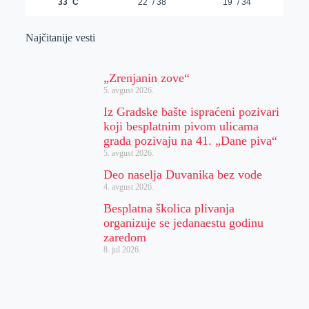
Najčitanije vesti
„Zrenjanin zove“
5. avgust 2026.
Iz Gradske bašte ispraćeni pozivari
koji besplatnim pivom ulicama
grada pozivaju na 41. „Dane piva“
5. avgust 2026.
Deo naselja Duvanika bez vode
4. avgust 2026.
Besplatna školica plivanja
organizuje se jedanaestu godinu
zaredom
8. jul 2026.