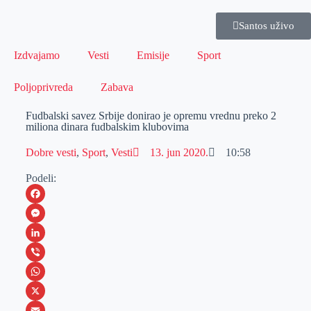
Santos uživo
Izdvajamo
Vesti
Emisije
Sport
Poljoprivreda
Zabava
Fudbalski savez Srbije donirao je opremu vrednu preko 2
miliona dinara fudbalskim klubovima
Dobre vesti
,
Sport
,
Vesti
13. jun 2020.
10:58
Podeli:
F
a
M
c
e
L
e
s
i
V
b
s
n
i
W
o
e
k
b
h
X