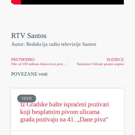
RTV Santos
Autor: Redakcija radio televizije Santos
PRETHODNO
SLEDEĆE
Više od 100 miliona dinara kroz projekte uloženo u naseljeno mesto Melenci
Simptomi I lečenje gnojne angine
POVEZANE vesti
VESTI
Iz Gradske bašte ispraćeni pozivari
koji besplatnim pivom ulicama
grada pozivaju na 41. „Dane piva“