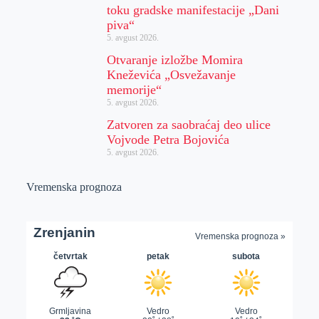
toku gradske manifestacije „Dani
piva“
5. avgust 2026.
Otvaranje izložbe Momira
Kneževića „Osvežavanje
memorije“
5. avgust 2026.
Zatvoren za saobraćaj deo ulice
Vojvode Petra Bojovića
5. avgust 2026.
Vremenska prognoza