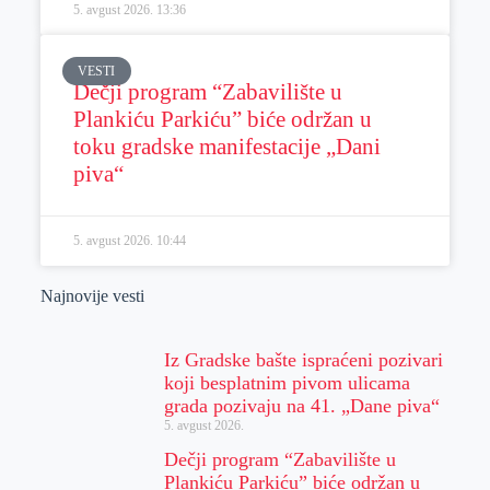
5. avgust 2026.
13:36
VESTI
Dečji program “Zabavilište u
Plankiću Parkiću” biće održan u
toku gradske manifestacije „Dani
piva“
5. avgust 2026.
10:44
Najnovije vesti
Iz Gradske bašte ispraćeni pozivari
koji besplatnim pivom ulicama
grada pozivaju na 41. „Dane piva“
5. avgust 2026.
Dečji program “Zabavilište u
Plankiću Parkiću” biće održan u