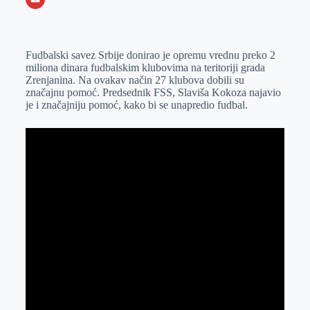
o
n
e
e
a
E
k
g
d
r
t
m
Fudbalski savez Srbije donirao je opremu vrednu preko 2
e
I
s
a
miliona dinara fudbalskim klubovima na teritoriji grada
r
n
A
i
Zrenjanina. Na ovakav način 27 klubova dobili su
značajnu pomoć. Predsednik FSS, Slaviša Kokoza najavio
p
l
je i značajniju pomoć, kako bi se unapredio fudbal.
p