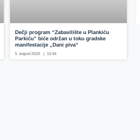
Dečji program “Zabavilište u Plankiću
Parkiću” biće održan u toku gradske
manifestacije „Dani piva“
5. avgust 2026.
10:44