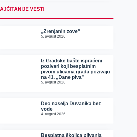
AJČITANIJE VESTI
„Zrenjanin zove“
5. avgust 2026.
Iz Gradske bašte ispraćeni
pozivari koji besplatnim
pivom ulicama grada pozivaju
na 41. „Dane piva“
5. avgust 2026.
Deo naselja Duvanika bez
vode
4. avgust 2026.
Besplatna školica plivanja