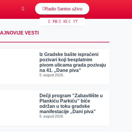
Radio Santos uživo
FB
IG
YT
AJNOVIJE VESTI
Iz Gradske bašte ispraćeni
pozivari koji besplatnim
pivom ulicama grada pozivaju
na 41. „Dane piva“
5. avgust 2026.
Dečji program “Zabavilište u
Plankiću Parkiću” biće
održan u toku gradske
manifestacije „Dani piva“
5. avgust 2026.