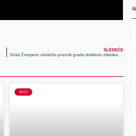
N
SLEDEĆE
de Srbije i ministarka privrede Adrijana Mesarović u poseti opštini Sečanj
Grad Zrenjanin obeležio praznik grada dodelom zlatnika najmlađima
VESTI