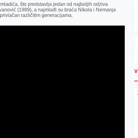
ladića, što predstavlja jedan od najboljih odziva
 Ivanović (1989), a najmlađi su braća Nikola i Nemanja
 privlačan različitim generacijama.
V