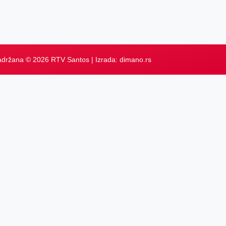
adržana © 2026 RTV Santos | Izrada:
dimano.rs