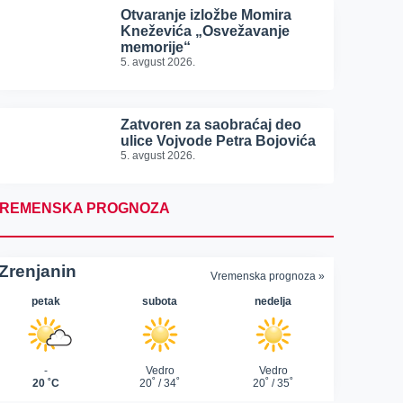
Otvaranje izložbe Momira
Kneževića „Osvežavanje
memorije“
5. avgust 2026.
Zatvoren za saobraćaj deo
ulice Vojvode Petra Bojovića
5. avgust 2026.
REMENSKA PROGNOZA