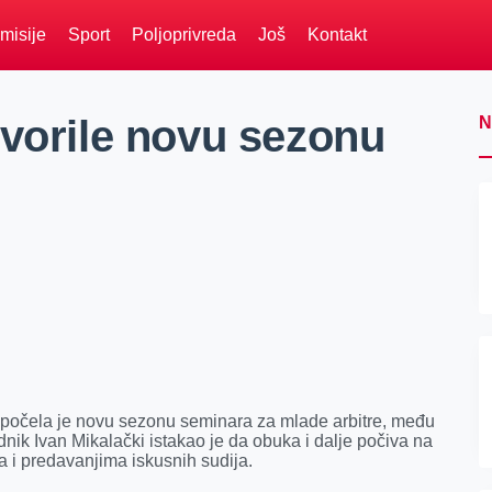
misije
Sport
Poljoprivreda
Još
Kontakt
tvorile novu sezonu
N
apočela je novu sezonu seminara za mlade arbitre, među
nik Ivan Mikalački istakao je da obuka i dalje počiva na
 i predavanjima iskusnih sudija.