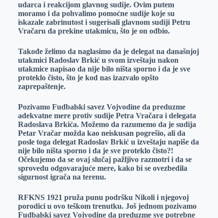
udarca i reakcijom glavnog sudije. Ovim putem
moramo i da pohvalimo pomoćne sudije koje su
iskazale zabrinutost i sugerisali glavnom sudiji Petru
Vračaru da prekine utakmicu, što je on odbio.
Takođe želimo da naglasimo da je delegat na današnjoj
utakmici Radoslav Brkić u svom izveštaju nakon
utakmice napisao da nije bilo ništa sporno i da je sve
proteklo čisto, što je kod nas izazvalo opšto
zaprepaštenje.
Pozivamo Fudbalski savez Vojvodine da preduzme
adekvatne mere protiv sudije Petra Vračara i delegata
Radoslava Brkića. Možemo da razumemo da je sudija
Petar Vračar možda kao neiskusan pogrešio, ali da
posle toga delegat Radoslav Brkić u izveštaju napiše da
nije bilo ništa sporno i da je sve proteklo čisto?!
Očekujemo da se ovaj slučaj pažljivo razmotri i da se
sprovedu odgovarajuće mere, kako bi se ovezbedila
sigurnost igrača na terenu.
RFKNS 1921 pruža punu podršku Nikoli i njegovoj
porodici u ovo teškom trenutku. Još jednom pozivamo
Fudbalski savez Vojvodine da preduzme sve potrebne