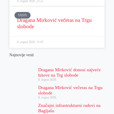
8. avgust 2026.
23:22
VESTI
Dragana Mirković večeras na Trgu
slobode
8. avgust 2026.
15:45
Najnovije vesti
Dragana Mirković donosi najveće
hitove na Trg slobode
8. avgust 2026.
Dragana Mirković večeras na Trgu
slobode
8. avgust 2026.
Značajni infrastrukturni radovi na
Bagljašu