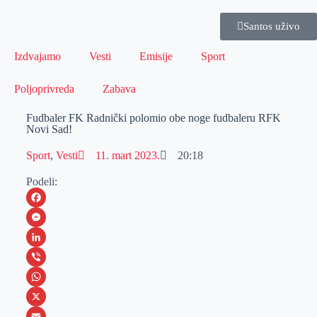
Santos uživo
Izdvajamo
Vesti
Emisije
Sport
Poljoprivreda
Zabava
Fudbaler FK Radnički polomio obe noge fudbaleru RFK
Novi Sad!
Sport
,
Vesti
11. mart 2023.
20:18
Podeli:
F
a
M
c
e
L
e
s
i
V
b
s
n
i
W
o
e
k
b
h
X