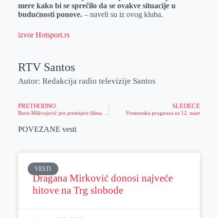
mere kako bi se sprečilo da se ovakve situacije u
budućnosti ponove.
– naveli su iz ovog kluba.
izvor Hotsport.rs
RTV Santos
Autor: Redakcija radio televizije Santos
PRETHODNO
SLEDEĆE
Boris Milivojević pre premijere filma „Munje opet“ za RTV Santos otkriva detalje o Maretu i Popu i njihovim anegdotama
Vremenska prognoza za 12. mart
POVEZANE vesti
VESTI
Dragana Mirković donosi najveće
hitove na Trg slobode