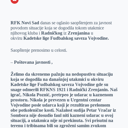
o
n
e
e
a
E
k
g
d
r
t
m
RFK Novi
Sad
danas se oglasio saopštenjem za javnost
e
I
s
a
povodom situacije koja se dogodila tokom utakmice
r
n
A
i
njihovog kluba i
Radničkog
iz
Zrenjanina
u
okviru
Kadetske lige Fudbalskog saveza Vojvodine.
p
l
p
Saopštenje prenosimo u celosti.
–
Poštovana javnosti ,
Želimo da skrenemo pažnju na nedopustivu situaciju
koja se dogodila na današnjoj utakmici u okviru
Kadetske lige Fudbalskog saveza Vojvodine gde su
snage odmerili RFKNS 1921 i Radnički Zrenjanin. Naš
igrač, Nikola Poznić, pretrpeo je udarac u kaznenom
prostoru. Nikola je prevezen u Urgentni centar
Vojvodine posle udarca koji je rezultirao prelomom
obe potkolenične kosti. Nažalost sudija Petar Vračar iz
Sombora nije dosudio faul niti kazneni udarac u ovoj
situaciji, a utakmica nije ni prekinuta. Svi prisutni na
terenu i tribinama bili su zgroženi samim zvukom