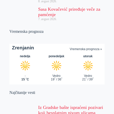
8. avgust 2026.
Sasa Kovačević priređuje veče za
pamćenje
7. avgust 2026.
Vremenska prognoza
Najčitanije vesti
Iz Gradske bašte ispraćeni pozivari
koji besplatnim pivom ulicama