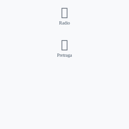
Radio
Pretraga
Pretraga
Kategorije
Ostalo
Naslovna