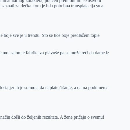
io humanitarnog karaktera, poučen predhodnim iskustvom
saznati za dečka kom je bila potrebna transplatacija srca.
boje sve je u trendu. Sto se tiče boje predlažem tople
moj salon je fabrika za plavuše pa se može reći da dame iz
e dosta jer ih je sramota da naplate šišanje, a da na podu nema
način došli do željenih rezultata. A žene pričaju o svemu!