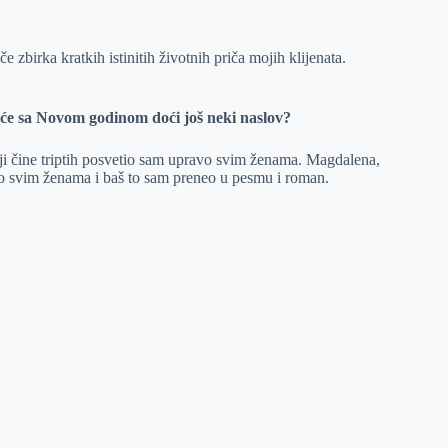
zbirka kratkih istinitih životnih priča mojih klijenata.
li će sa Novom godinom doći još neki naslov?
ji čine triptih posvetio sam upravo svim ženama. Magdalena,
čko svim ženama i baš to sam preneo u pesmu i roman.