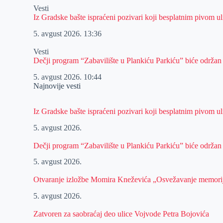
Vesti
Iz Gradske bašte ispraćeni pozivari koji besplatnim pivom 
5. avgust 2026.
13:36
Vesti
Dečji program “Zabavilište u Plankiću Parkiću” biće održan
5. avgust 2026.
10:44
Najnovije vesti
Iz Gradske bašte ispraćeni pozivari koji besplatnim pivom 
5. avgust 2026.
Dečji program “Zabavilište u Plankiću Parkiću” biće održan
5. avgust 2026.
Otvaranje izložbe Momira Kneževića „Osvežavanje memori
5. avgust 2026.
Zatvoren za saobraćaj deo ulice Vojvode Petra Bojovića