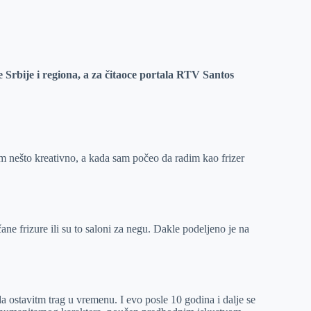
e Srbije i regiona, a za čitaoce portala RTV Santos
im nešto kreativno, a kada sam počeo da radim kao frizer
ane frizure ili su to saloni za negu. Dakle podeljeno je na
ostavitm trag u vremenu. I evo posle 10 godina i dalje se