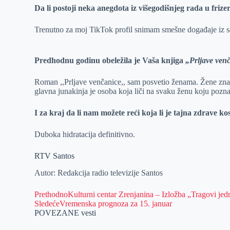
Da li postoji neka anegdota iz višegodišnjeg rada u friz
Trenutno za moj TikTok profil snimam smešne događaje iz salon
Predhodnu godinu obeležila je Vaša knjiga
„Prljave ven
Roman ,,Prljave venčanice,, sam posvetio ženama. Žene znaj
glavna junakinja je osoba koja liči na svaku ženu koju pozn
I za kraj da li nam možete reći koja li je tajna zdrave ko
Duboka hidratacija definitivno.
RTV Santos
Autor: Redakcija radio televizije Santos
Prethodno
Kulturni centar Zrenjanina – Izložba „Tragovi je
Sledeće
Vremenska prognoza za 15. januar
POVEZANE vesti