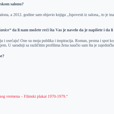
erskom salonu?
a, a 2012. godine sam objavio knjigu ,,Ispovesti iz salona,, to je inače 
čanice“
da li nam možete reći šta Vas je navelo da je napišete i da 
u i osećaju! One su moja publika i inspiracija. Roman, pesma i spot ko
ajem. U saradnji sa različitim profilima žena naučio sam šta je zajedni
se?
dnog vremena – Filmski plakat 1970-1979.“