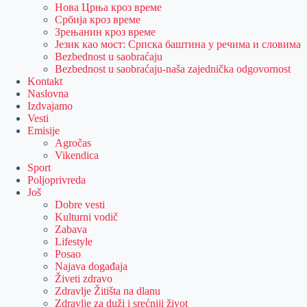
Нова Црња кроз време
Србија кроз време
Зрењанин кроз време
Језик као мост: Српска баштина у речима и словима
Bezbednost u saobraćaju
Bezbednost u saobraćaju-naša zajednička odgovornost
Kontakt
Naslovna
Izdvajamo
Vesti
Emisije
Agročas
Vikendica
Sport
Poljoprivreda
Još
Dobre vesti
Kulturni vodič
Zabava
Lifestyle
Posao
Najava događaja
Živeti zdravo
Zdravlje Žitišta na dlanu
Zdravlje za duži i srećniji život