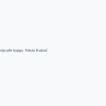
erija piše knjigu- Nikola Kulezić