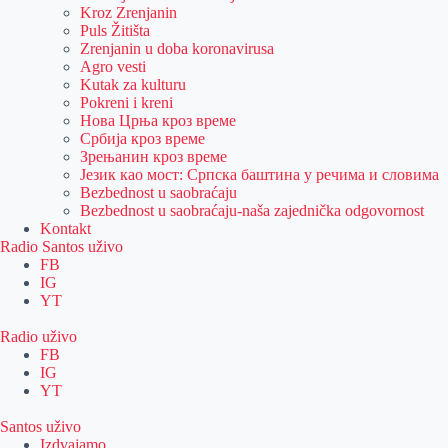
Kroz Zrenjanin
Puls Žitišta
Zrenjanin u doba koronavirusa
Agro vesti
Kutak za kulturu
Pokreni i kreni
Нова Црња кроз време
Србија кроз време
Зрењанин кроз време
Језик као мост: Српска баштина у речима и словима
Bezbednost u saobraćaju
Bezbednost u saobraćaju-naša zajednička odgovornost
Kontakt
Radio Santos uživo
FB
IG
YT
Radio uživo
FB
IG
YT
Santos uživo
Izdvajamo