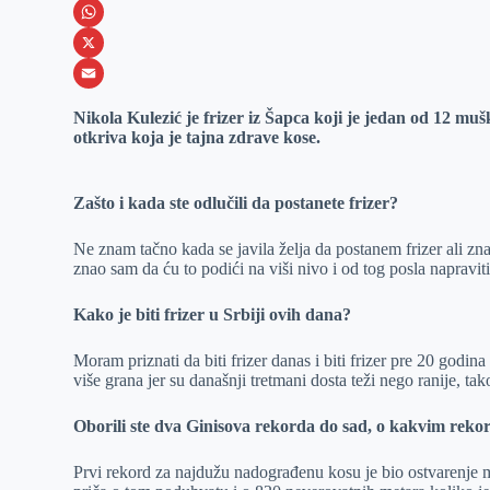
e
s
i
V
b
s
n
i
W
o
e
k
b
h
X
o
n
e
e
a
E
Nikola Kulezić je frizer iz Šapca koji je jedan od 12 muš
k
g
d
r
t
m
otkriva koja je tajna zdrave kose.
e
I
s
a
r
n
A
i
Zašto i kada ste odlučili da postanete frizer?
p
l
Ne znam tačno kada se javila želja da postanem frizer ali zn
p
znao sam da ću to podići na viši nivo i od tog posla napravi
Kako je biti frizer u Srbiji ovih dana?
Moram priznati da biti frizer danas i biti frizer pre 20 godin
više grana jer su današnji tretmani dosta teži nego ranije, 
Oborili ste dva Ginisova rekorda do sad, o kakvim reko
Prvi rekord za najdužu nadograđenu kosu je bio ostvarenje 