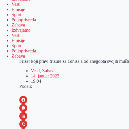
Vesti
Emisije
Sport
Poljoprivreda
Zabava
Izdvajamo
Vesti
Emisije
Sport
Poljoprivreda
Zabava
Frizer koji pravi frizure za Ginisa a od anegdota svojih mušt
Vesti
,
Zabava
14. januar 2023.
19:04
Podeli:
F
a
M
c
e
L