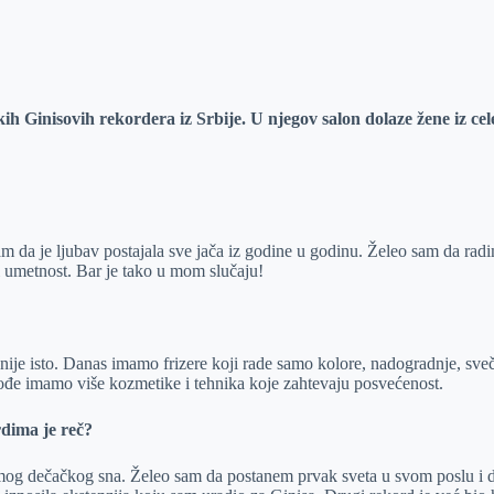
kih Ginisovih rekordera iz Srbije. U njegov salon dolaze žene iz cel
am da je ljubav postajala sve jača iz godine u godinu. Želeo sam da rad
ti umetnost. Bar je tako u mom slučaju!
a nije isto. Danas imamo frizere koji rade samo kolore, nadogradnje, sveč
takođe imamo više kozmetike i tehnika koje zahtevaju posvećenost.
rdima je reč?
mog dečačkog sna. Želeo sam da postanem prvak sveta u svom poslu i da 