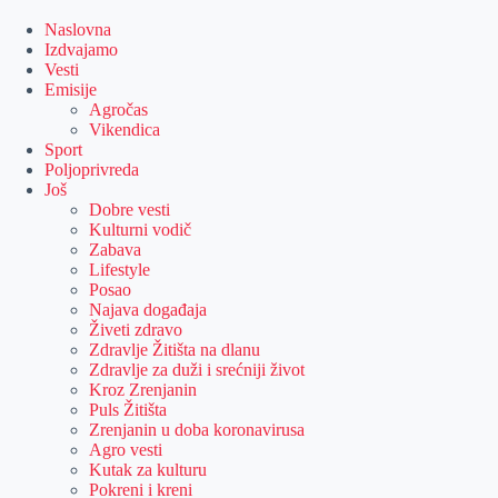
Skip
to
Naslovna
content
Izdvajamo
Vesti
Emisije
Agročas
Vikendica
Sport
Poljoprivreda
Još
Dobre vesti
Kulturni vodič
Zabava
Lifestyle
Posao
Najava događaja
Živeti zdravo
Zdravlje Žitišta na dlanu
Zdravlje za duži i srećniji život
Kroz Zrenjanin
Puls Žitišta
Zrenjanin u doba koronavirusa
Agro vesti
Kutak za kulturu
Pokreni i kreni