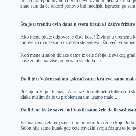
priča o tom poduhvatu i o 820 neverovatnih metara koliko j
znao sam da će rekord ponovo biti medijski ispraćen pa sam s
Šta je u trendu ovih dana u svetu frizura i kakve frizure
Ako mene pitate odgovor je čista kosa! Živimo u vremenu kad
tonove za ovu sezonu uz dosta stepenova i što veći volumen
Kod mene u salon dolaze dame iz cele Srbije iz svakog grad
naše zemlje najviše preferiraju svetlu kosu.
Da li je u Vašem salonu „skraćivanje krajeva samo malo“
Poštujem želju klijenata. Ako traži tri milimetra toliko šu i s
dlaka mislim da je tu problem sa tim ,,samo malo,,.
Da li žene traže savete od Vas ili samo žele da ih sasluša
Većina žena želi moj savet i preporuku. Ima žena koje dođu s
Salon nije samo kutak gde ćete osvežiti svoju frizuru to je me