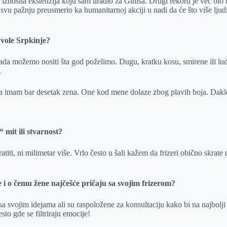
e iznosila ekstenzija koju sam uradio za Ginisa. Drugi rekord je već b
vu pažnju preusmerio ka humanitarnoj akciji u nadi da će što više ljudi 
 vole Srpkinje?
a možemo nositi šta god poželimo. Dugu, kratku kosu, smirene ili lude 
.
a imam bar desetak zena. One kod mene dolaze zbog plavih boja. Dakle 
 mit ili stvarnost?
kratiti, ni milimetar više. Vrlo često u šali kažem da frizeri obično skrat
te i o čemu žene najčešće pričaju sa svojim frizerom?
a svojim idejama ali su raspoložene za konsultaciju kako bi na najbolji 
sto gde se filtriraju emocije!