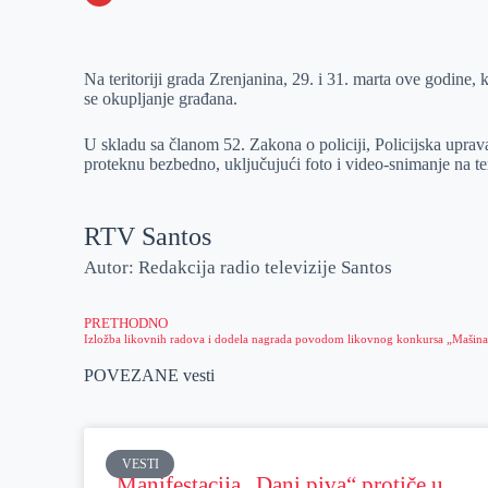
o
n
e
e
a
E
k
g
d
r
t
m
Na teritoriji grada Zrenjanina, 29. i 31. marta ove godine, 
e
I
s
a
se okupljanje građana.
r
n
A
i
p
l
U skladu sa članom 52. Zakona o policiji, Policijska upra
proteknu bezbedno, uključujući foto i video-snimanje na te
p
RTV Santos
Autor: Redakcija radio televizije Santos
PRETHODNO
POVEZANE vesti
VESTI
Manifestacija „Dani piva“ protiče u