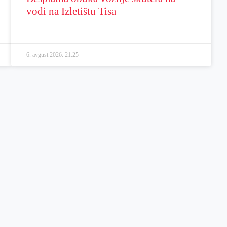
vodi na Izletištu Tisa
6. avgust 2026.
21:25