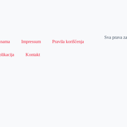
Sva prava z
 nama
Impressum
Pravila korišćenja
likacija
Kontakt
Naslovna