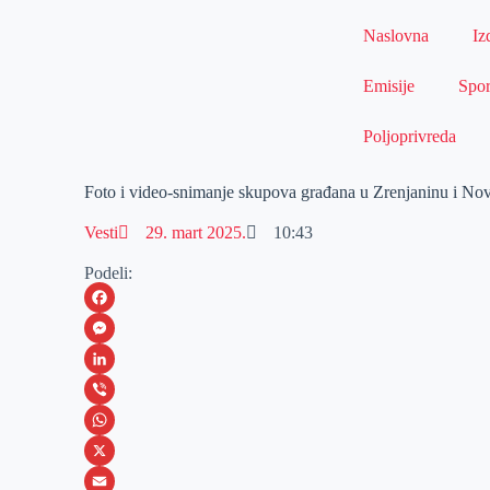
Naslovna
Iz
Emisije
Spor
Poljoprivreda
Foto i video-snimanje skupova građana u Zrenjaninu i N
Vesti
29. mart 2025.
10:43
Podeli:
F
a
M
c
e
L
e
s
i
V
b
s
n
i
W
o
e
k
b
h
X