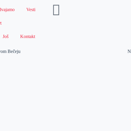
dvajamo
Vesti
t
Još
Kontakt
ovom Bečeju
N