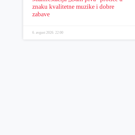
znaku kvalitetne muzike i dobre
zabave
6. avgust 2026.
22:00