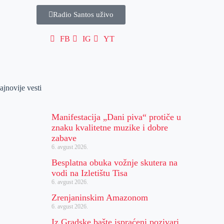
Radio Santos uživo
FB
IG
YT
ajnovije vesti
Manifestacija „Dani piva“ protiče u
znaku kvalitetne muzike i dobre
zabave
6. avgust 2026.
Besplatna obuka vožnje skutera na
vodi na Izletištu Tisa
6. avgust 2026.
Zrenjaninskim Amazonom
6. avgust 2026.
Iz Gradske bašte ispraćeni pozivari