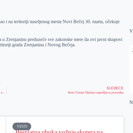
kao i na teritoriji naseljenog mesta Novi Bečej 30. marta, očekuje
V
va u Zrenjaninu preduzeće sve zakonske mere da ovi javni skupovi
ritoriji grada Zrenjanina i Novog Bečeja.
SLEDEĆE
Izložba likovnih radova i dodela nagrada povodom likovnog konkursa „Mašina za ispunjenje želja“
Auto Centar Optima zapošljava pravnika
Na
VESTI
Besplatna obuka vožnje skutera na