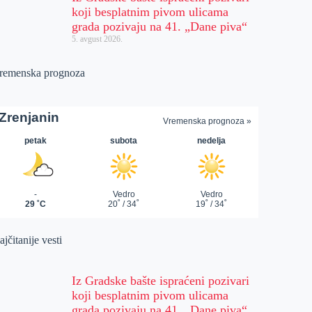
koji besplatnim pivom ulicama
grada pozivaju na 41. „Dane piva“
5. avgust 2026.
remenska prognoza
jčitanije vesti
Iz Gradske bašte ispraćeni pozivari
koji besplatnim pivom ulicama
grada pozivaju na 41. „Dane piva“