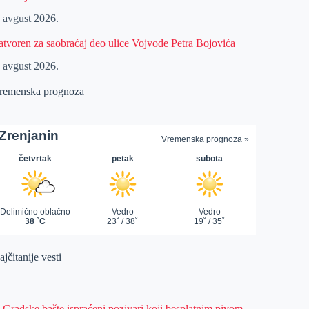
. avgust 2026.
atvoren za saobraćaj deo ulice Vojvode Petra Bojovića
. avgust 2026.
remenska prognoza
jčitanije vesti
z Gradske bašte ispraćeni pozivari koji besplatnim pivom