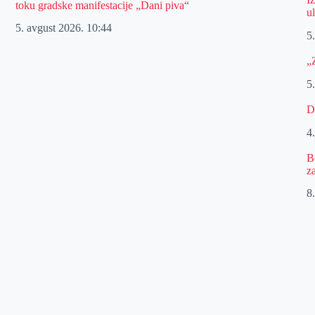
toku gradske manifestacije „Dani piva“
u
5. avgust 2026.
10:44
5
„
5
D
4
B
z
8.