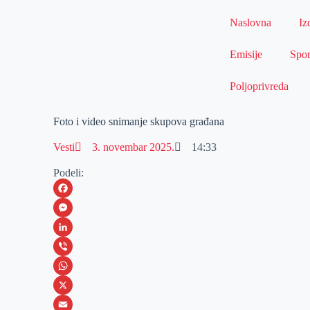
Naslovna
Iz
Emisije
Spor
Poljoprivreda
Foto i video snimanje skupova građana
Vesti
3. novembar 2025.
14:33
Podeli:
F
a
M
c
e
L
e
s
i
V
b
s
n
i
W
o
e
k
b
h
X