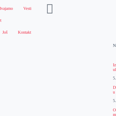
dvajamo
Vesti
t
Još
Kontakt
N
I
u
5
D
u
5
O
m