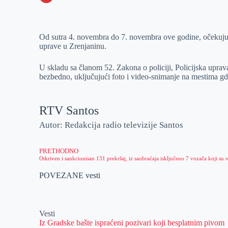
o
n
e
e
a
E
k
g
d
r
t
m
Od sutra 4. novembra do 7. novembra ove godine, očekuju s
e
I
s
a
uprave u Zrenjaninu.
r
n
A
i
p
l
U skladu sa članom 52. Zakona o policiji, Policijska upra
bezbedno, uključujući foto i video-snimanje na mestima gde 
p
RTV Santos
Autor: Redakcija radio televizije Santos
PRETHODNO
POVEZANE vesti
Vesti
Iz Gradske bašte ispraćeni pozivari koji besplatnim pivom