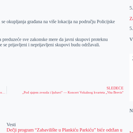
5
Z
e okupljanja građana na više lokacija na području Policijske
5
va preduzeće sve zakonske mere da javni skupovi proteknu
V
se prijavljeni i neprijavljeni skupovi budu održavali.
SLEDEĆE
Otkriven i sankcionisan 131 prekršaj, iz saobraćaja isključeno 7 vozača koji su vozili pod dejstvom alkohola
„Pod sjajem zvezda i ljubavi“ — Koncert Vokalnog kvarteta „Vita Brevis“
Na
Vesti
Dečji program “Zabavilište u Plankiću Parkiću” biće održan u
I