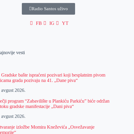
Radio Santos uživo
FB
IG
YT
ajnovije vesti
z Gradske bašte ispraćeni pozivari koji besplatnim pivom
licama grada pozivaju na 41. „Dane piva“
. avgust 2026.
ečji program “Zabavilište u Plankiću Parkiću” biće održan
 toku gradske manifestacije „Dani piva“
. avgust 2026.
tvaranje izložbe Momira Kneževića „Osvežavanje
emorije“