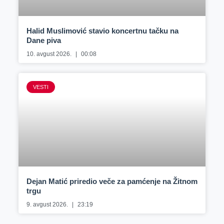
Halid Muslimović stavio koncertnu tačku na
Dane piva
10. avgust 2026.
00:08
VESTI
Dejan Matić priredio veče za pamćenje na Žitnom
trgu
9. avgust 2026.
23:19