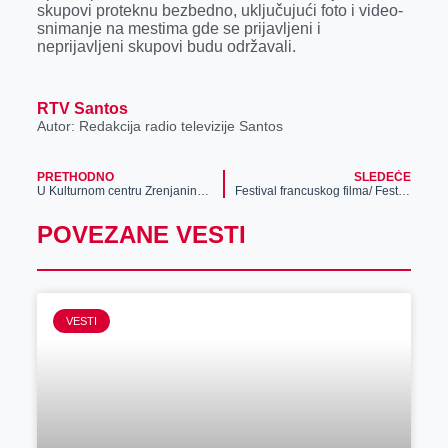
skupovi proteknu bezbedno, uključujući foto i video-
r
snimanje na mestima gde se prijavljeni i
neprijavljeni skupovi budu održavali.
RTV Santos
Autor: Redakcija radio televizije Santos
PRETHODNO
SLEDEĆE
U Kulturnom centru Zrenjanina otvorena godišnja izložba Luča ateljea „Putovanje u zemlju izlazećeg Sunca“
Festival francuskog filma/ Festival du film français
POVEZANE VESTI
VESTI