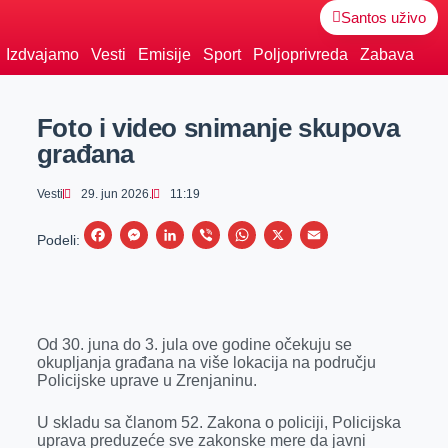
Santos uživo
Izdvajamo
Vesti
Emisije
Sport
Poljoprivreda
Zabava
Foto i video snimanje skupova
građana
Vesti
29. jun 2026.
11:19
F
M
L
V
W
X
E
Podeli:
a
e
i
i
h
m
c
s
n
b
a
a
e
s
k
e
t
i
Od 30. juna do 3. jula ove godine očekuju se
b
e
e
r
s
l
okupljanja građana na više lokacija na području
o
n
d
A
Policijske uprave u Zrenjaninu.
o
g
I
p
U skladu sa članom 52. Zakona o policiji, Policijska
k
e
n
p
uprava preduzeće sve zakonske mere da javni