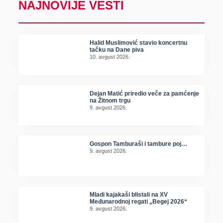
NAJNOVIJE VESTI
Halid Muslimović stavio koncertnu
tačku na Dane piva
10. avgust 2026.
Dejan Matić priredio veče za pamćenje
na Žitnom trgu
9. avgust 2026.
Gospon Tamburaši i tambure poj…
9. avgust 2026.
Mladi kajakaši blistali na XV
Međunarodnoj regati „Begej 2026“
9. avgust 2026.