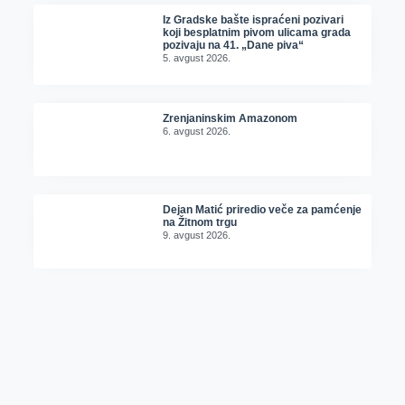
Iz Gradske bašte ispraćeni pozivari
koji besplatnim pivom ulicama grada
pozivaju na 41. „Dane piva“
5. avgust 2026.
Zrenjaninskim Amazonom
6. avgust 2026.
Dejan Matić priredio veče za pamćenje
na Žitnom trgu
9. avgust 2026.