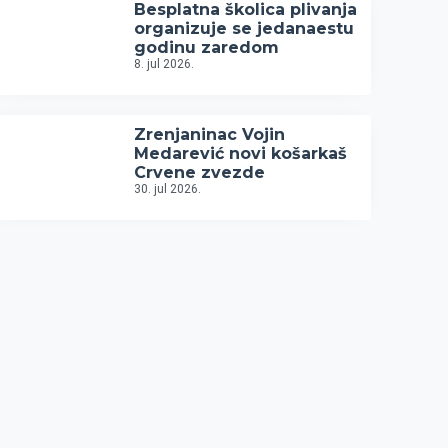
Besplatna školica plivanja
organizuje se jedanaestu
godinu zaredom
8. jul 2026.
Zrenjaninac Vojin
Medarević novi košarkaš
Crvene zvezde
30. jul 2026.