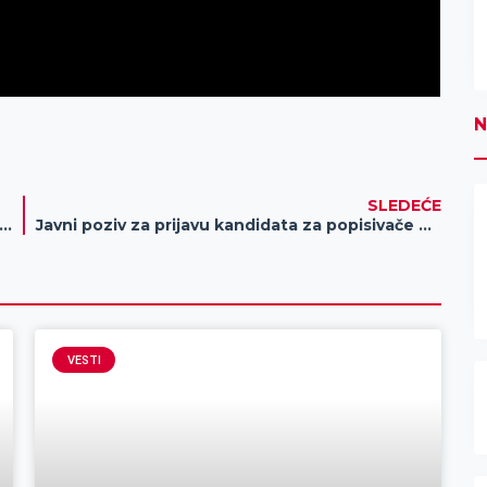
N
SLEDEĆE
zmi 4.000 RSD POTPUNO BESPLATNO i uživaj u novoj fudbalskoj predstavi!
Javni poziv za prijavu kandidata za popisivače poljoprivrede
VESTI