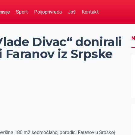
isije
Sport
Poljoprivreda
Još
Kontakt
Vlade Divac“ donirali
N
i Faranov iz Srpske
 površine 180 m2 sedmočlanoj porodici Faranov u Srpskoj