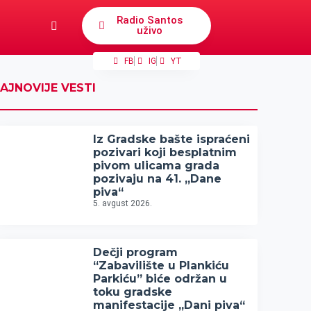
Radio Santos
uživo
FB
IG
YT
AJNOVIJE VESTI
Iz Gradske bašte ispraćeni
pozivari koji besplatnim
pivom ulicama grada
pozivaju na 41. „Dane
piva“
5. avgust 2026.
Dečji program
“Zabavilište u Plankiću
Parkiću” biće održan u
toku gradske
manifestacije „Dani piva“