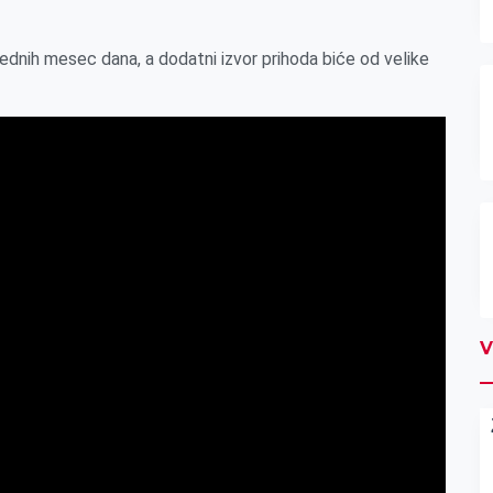
ednih mesec dana, a dodatni izvor prihoda biće od velike
V