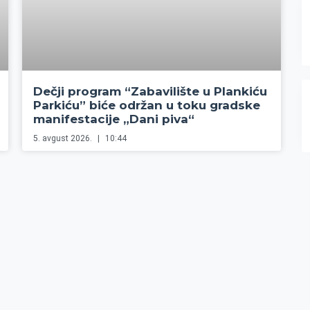
Dečji program “Zabavilište u Plankiću
Parkiću” biće održan u toku gradske
manifestacije „Dani piva“
5. avgust 2026.
10:44