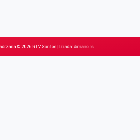
adržana © 2026 RTV Santos | Izrada:
dimano.rs