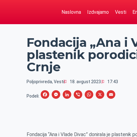
Naslovna
Izdvajamo
Vesti
Em
Fondacija „Ana i 
plastenik porodic
Crnje
Poljoprivreda
,
Vesti
18. avgust 2023.
17:43
F
M
L
V
W
X
E
Podeli:
a
e
i
i
h
m
c
s
n
b
a
a
e
s
k
e
t
i
b
e
e
r
s
l
Fondacija “Ana i Vlade Divac” donirala je plastenik