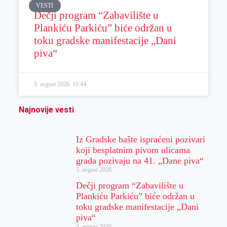
VESTI
Dečji program “Zabavilište u
Plankiću Parkiću” biće održan u
toku gradske manifestacije „Dani
piva“
5. avgust 2026.
10:44
Najnovije vesti
Iz Gradske bašte ispraćeni pozivari
koji besplatnim pivom ulicama
grada pozivaju na 41. „Dane piva“
5. avgust 2026.
Dečji program “Zabavilište u
Plankiću Parkiću” biće održan u
toku gradske manifestacije „Dani
piva“
5. avgust 2026.