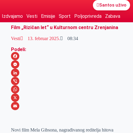
Santos uživo
Izdvajamo
Vesti
Emisije
Sport
Poljoprivreda
Zabava
Film „Rizičan let“ u Kulturnom centru Zrenjanina
Vesti
13. februar 2025.
08:34
Podeli:
F
a
M
c
e
L
e
s
i
V
b
s
n
i
W
o
e
k
b
h
X
o
n
e
e
a
E
k
g
d
r
t
m
Novi film Mela Gibsona, nagrađivanog reditelja hitova
e
I
s
a