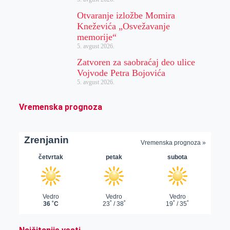
Otvaranje izložbe Momira
Kneževića „Osvežavanje
memorije“
5. avgust 2026.
Zatvoren za saobraćaj deo ulice
Vojvode Petra Bojovića
5. avgust 2026.
Vremenska prognoza