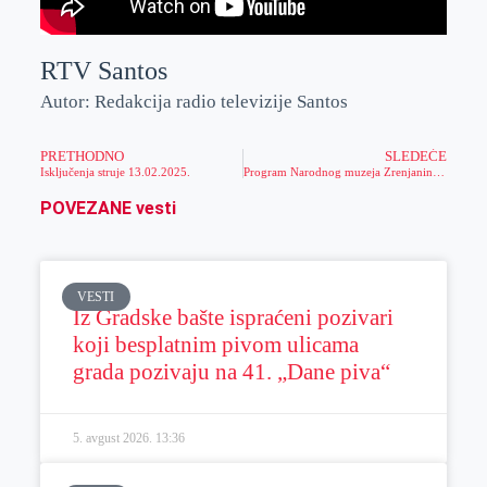
RTV Santos
Autor: Redakcija radio televizije Santos
PRETHODNO
SLEDEĆE
Isključenja struje 13.02.2025.
Program Narodnog muzeja Zrenjanin tokom Dana državnosti Srbije – Sretenje
POVEZANE vesti
VESTI
Iz Gradske bašte ispraćeni pozivari
koji besplatnim pivom ulicama
grada pozivaju na 41. „Dane piva“
5. avgust 2026.
13:36