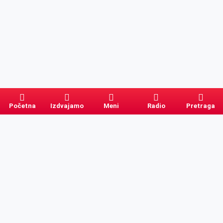
Početna
Izdvajamo
Meni
Radio
Pretraga
Pretraga
Kategorije
Ostalo
Naslovna