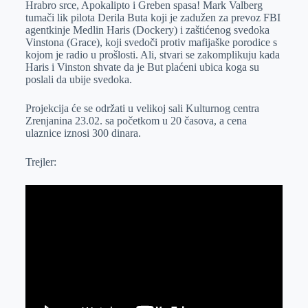
Hrabro srce, Apokalipto i Greben spasa! Mark Valberg
r
n
A
i
tumači lik pilota Derila Buta koji je zadužen za prevoz FBI
agentkinje Medlin Haris (Dockery) i zaštićenog svedoka
p
l
Vinstona (Grace), koji svedoči protiv mafijaške porodice s
p
kojom je radio u prošlosti. Ali, stvari se zakomplikuju kada
Haris i Vinston shvate da je But plaćeni ubica koga su
poslali da ubije svedoka.
Projekcija će se održati u velikoj sali Kulturnog centra
Zrenjanina 23.02. sa početkom u 20 časova, a cena
ulaznice iznosi 300 dinara.
Trejler: