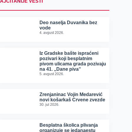
AJČITANIJE VESTI
Deo naselja Duvanika bez
vode
4. avgust 2026.
Iz Gradske bašte ispraćeni
pozivari koji besplatnim
pivom ulicama grada pozivaju
na 41. „Dane piva“
5. avgust 2026.
Zrenjaninac Vojin Medarević
novi košarkaš Crvene zvezde
30. jul 2026.
Besplatna školica plivanja
organizuje se jedanaestu