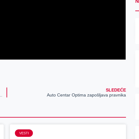
N
SLEDEĆE
rad počeli kompletnom sanacijom krovne konstrukcije i pokrivača
Auto Centar Optima zapošljava pravnika
VESTI