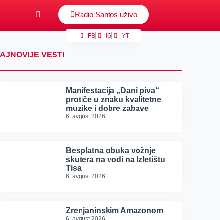
Radio Santos uživo
FB
IG
YT
AJNOVIJE VESTI
Manifestacija „Dani piva“
protiče u znaku kvalitetne
muzike i dobre zabave
6. avgust 2026.
Besplatna obuka vožnje
skutera na vodi na Izletištu
Tisa
6. avgust 2026.
Zrenjaninskim Amazonom
6. avgust 2026.