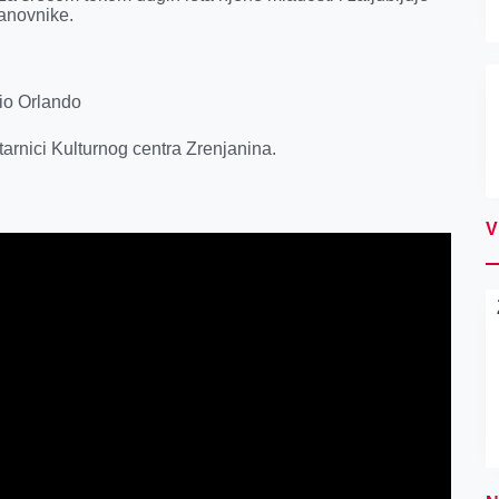
tanovnike.
vio Orlando
tarnici Kulturnog centra Zrenjanina.
V