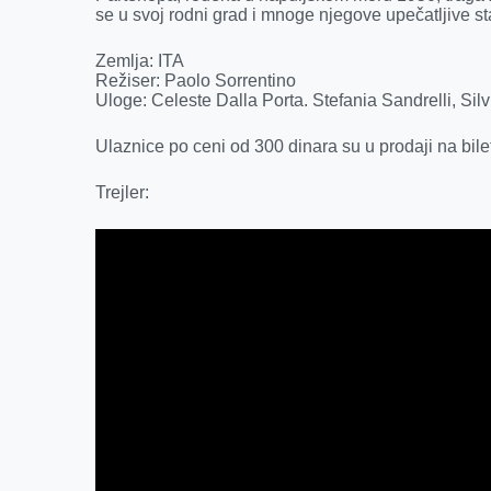
k
e
n
p
se u svoj rodni grad i mnoge njegove upečatljive s
r
Zemlja: ITA
Režiser: Paolo Sorrentino
Uloge: Celeste Dalla Porta. Stefania Sandrelli, Sil
Ulaznice po ceni od 300 dinara su u prodaji na bile
Trejler: