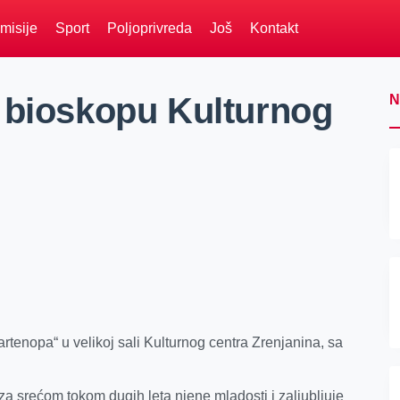
misije
Sport
Poljoprivreda
Još
Kontakt
 bioskopu Kulturnog
N
artenopa“ u velikoj sali Kulturnog centra Zrenjanina, sa
a srećom tokom dugih leta njene mladosti i zaljubljuje