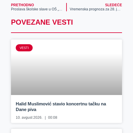
PRETHODNO
SLEDEĆE
Proslava školske slave u OŠ „Đura Jakšić“
Vremenska prognoza za 28. januar
POVEZANE VESTI
VESTI
Halid Muslimović stavio koncertnu tačku na
Dane piva
10. avgust 2026.
00:08