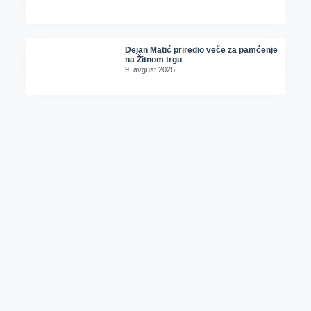
Dejan Matić priredio veče za pamćenje
na Žitnom trgu
9. avgust 2026.