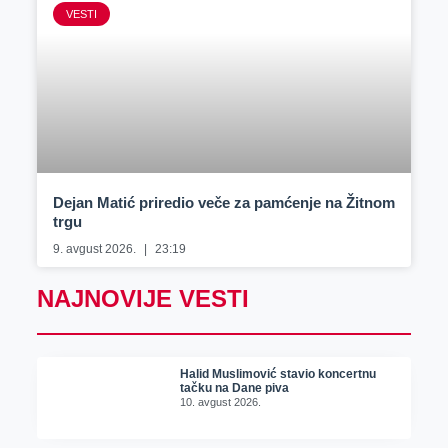
VESTI
Dejan Matić priredio veče za pamćenje na Žitnom
trgu
9. avgust 2026.
23:19
NAJNOVIJE VESTI
Halid Muslimović stavio koncertnu
tačku na Dane piva
10. avgust 2026.