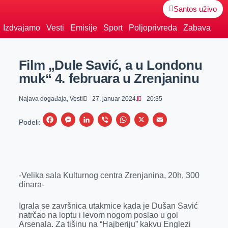
Santos uživo
Izdvajamo
Vesti
Emisije
Sport
Poljoprivreda
Zabava
Film „Dule Savić, a u Londonu
muk“ 4. februara u Zrenjaninu
Najava događaja
,
Vesti
27. januar 2024.
20:35
F
M
L
V
W
X
E
Podeli:
a
e
i
i
h
m
c
s
n
b
a
a
e
s
k
e
t
i
-Velika sala Kulturnog centra Zrenjanina, 20h, 300
b
e
e
r
s
l
dinara-
o
n
d
A
o
g
I
p
Igrala se završnica utakmice kada je Dušan Savić
natrčao na loptu i levom nogom poslao u gol
k
e
n
p
Arsenala. Za tišinu na “Hajberiju” kakvu Englezi