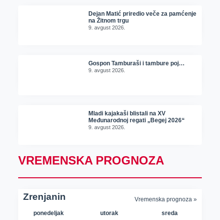
Dejan Matić priredio veče za pamćenje
na Žitnom trgu
9. avgust 2026.
Gospon Tamburaši i tambure poj…
9. avgust 2026.
Mladi kajakaši blistali na XV
Međunarodnoj regati „Begej 2026“
9. avgust 2026.
VREMENSKA PROGNOZA