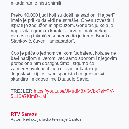
nikada ranije nisu snimili.
r
Preko 40.000 ljudi koji su došli na stadion “Hajberi”
imalo je priliku da vidi neustrašivu Crvenu zvezdu i
isprati je zasluženim aplauzom. Generaciju koja je
napravila ogroman korak ka prvom finalu nekog
evropskog takmičenja predvodio je trener Branko
Stanković, čuveni “ambasador”.
Ovo je priča o jednom velikom fudbaleru, koja se ne
bavi nacijom ni verom, već samo sportom i njegovim
profesionalnim dostignućima i sigurno će
zainteresovati publiku u čitavoj nekadašnjoj
Jugoslaviji čiji je i sam sportista bio gde su svi
skandirali njegovo ime Duuuule Savić.
TREJLER:
https://youtu.be/JMudM8XGVbk?si=PV-
5L1Sa7KimD-1M
RTV Santos
Autor: Redakcija radio televizije Santos