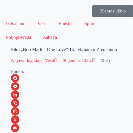
Santos uživo
Izdvajamo
Vesti
Emisije
Sport
Poljoprivreda
Zabava
Film „Bob Marli – One Love“ 14. februara u Zrenjaninu
Najava događaja
,
Vesti
28. januar 2024.
20:35
Podeli:
F
a
M
c
e
L
e
s
i
V
b
s
n
i
W
o
e
k
b
h
X