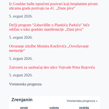
Iz Gradske bašte ispraćeni pozivari koji besplatnim pivom
ulicama grada pozivaju na 41. „Dane piva“
5. avgust 2026.
Dečji program “Zabavilište u Plankiću Parkiću” biće
održan u toku gradske manifestacije „Dani piva“
5. avgust 2026.
Otvaranje izložbe Momira Kneževića „Osvežavanje
memorije“
5. avgust 2026.
Zatvoren za saobraćaj deo ulice Vojvode Petra Bojovića
5. avgust 2026.
Vremenska prognoza