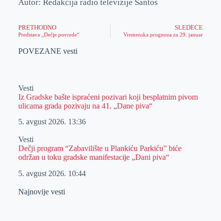
Autor: Redakcija radio televizije Santos
PRETHODNO
SLEDEĆE
Predstava „Dečje povrede“
Vremenska prognoza za 29. januar
POVEZANE vesti
Vesti
Iz Gradske bašte ispraćeni pozivari koji besplatnim pivom
ulicama grada pozivaju na 41. „Dane piva“
5. avgust 2026.
13:36
Vesti
Dečji program “Zabavilište u Plankiću Parkiću” biće
održan u toku gradske manifestacije „Dani piva“
5. avgust 2026.
10:44
Najnovije vesti