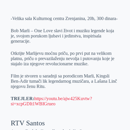
o
n
e
e
a
E
k
g
d
r
t
m
-Velika sala Kulturnog centra Zrenjanina, 20h, 300 dinara-
e
I
s
a
r
n
A
i
Bob Marli – One Love slavi život i muziku legende koja
p
l
je, svojom porukom ljubavi i jedinstva, inspirisala
generacije.
p
Otkrijte Marlijevu moćnu priču, po prvi put na velikom
platnu, priču o prevazilaženju nevolja i putovanju koje je
stajalo iza njegove revolucionarne muzike.
Film je stvoren u saradnji sa porodicom Marli, Kingsli
Ben-Adir tumači lik legendarnog muzičara, a Lašana Linč
njegovu ženu Ritu.
TREJLER:
https://youtu.be/ajw425Kuvtw?
si=xcpGDIt1WBIGrueo
RTV Santos