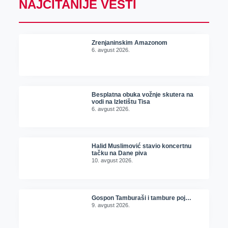
NAJČITANIJE VESTI
Zrenjaninskim Amazonom
6. avgust 2026.
Besplatna obuka vožnje skutera na
vodi na Izletištu Tisa
6. avgust 2026.
Halid Muslimović stavio koncertnu
tačku na Dane piva
10. avgust 2026.
Gospon Tamburaši i tambure poj…
9. avgust 2026.