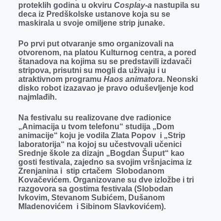
proteklih godina u okviru
r
Cosplay-a
nastupila su
deca iz Predškolske ustanove koja su se
maskirala u svoje omiljene strip junake.
Po prvi put otvaranje smo organizovali na
otvorenom, na platou Kulturnog centra, a pored
štanadova na kojima su se predstavili izdavači
stripova, prisutni su mogli da uživaju i u
atraktivnom programu
Haos animatora
. Neonski
disko robot izazavao je pravo oduševljenje kod
najmlađih.
Na festivalu su realizovane dve radionice
„Animacija u tvom telefonu“ studija „Dom
animacije“ koju je vodila Zlata Popov i „Strip
laboratorija“ na kojoj su učestvovali učenici
Srednje škole za dizajn „Bogdan Šuput“ kao
gosti festivala, zajedno sa svojim vršnjacima iz
Zrenjanina i stip crtačem Slobodanom
Kovačevićem. Organizovane su dve izložbe i tri
razgovora sa gostima festivala (Slobodan
Ivkovim, Stevanom Subićem, Dušanom
Mladenovićem i Sibinom Slavkovićem).