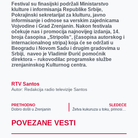
Festival su finasijski podržali Ministarstvo
klulture i informisanja Republike Srbije,
Pokrajinski sekretarijat za klulturu, javno
informisanje i odnose sa verskim zajednicama
Vojvodine i Grad Zrenjanin. Nakon festivala
očekuje nas i promocija najnovijeg izdanja, 14.
broja časopisa „Stripolis“, (časopisa autorskog i
internacionalnog stripa) koja će se održati u
Beogradu i Novom Sadu i drugim gradovima u
Srbiji, naveo je Vladimir Đurić pomoćnik
direktora – rukovodilac programske službe
zrenjaninskog Kulturnog centra.
RTV Santos
Autor: Redakcija radio televizije Santos
PRETHODNO
SLEDEĆE
Dobro došli u Zrenjanin
Žetva kukuruza u toku, prinosi neće pokriti ni troškove proizvodnje
POVEZANE VESTI