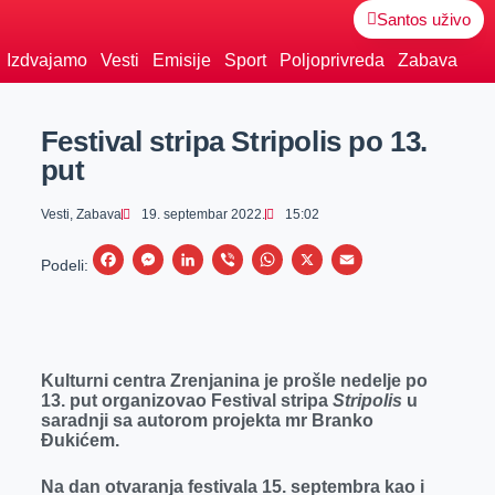
Santos uživo
Izdvajamo
Vesti
Emisije
Sport
Poljoprivreda
Zabava
Festival stripa Stripolis po 13.
put
Vesti
,
Zabava
19. septembar 2022.
15:02
F
M
L
V
W
X
E
Podeli:
a
e
i
i
h
m
c
s
n
b
a
a
e
s
k
e
t
i
Kulturni centra Zrenjanina je prošle nedelje po
b
e
e
r
s
l
13. put organizovao Festival stripa
Stripolis
u
o
n
d
A
saradnji sa autorom projekta mr Branko
Đukićem.
o
g
I
p
k
e
n
p
Na dan otvaranja festivala 15. septembra kao i