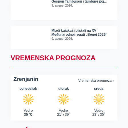
Gospon Tamburaši i tambure poj…
9. avgust 2026.
Mladi kajakaši blistali na XV
Međunarodnoj regati „Begej 2026“
9. avgust 2026.
VREMENSKA PROGNOZA