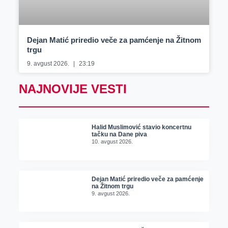
Dejan Matić priredio veče za pamćenje na Žitnom
trgu
9. avgust 2026.
23:19
NAJNOVIJE VESTI
Halid Muslimović stavio koncertnu
tačku na Dane piva
10. avgust 2026.
Dejan Matić priredio veče za pamćenje
na Žitnom trgu
9. avgust 2026.