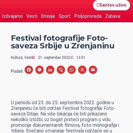
Santos uživo
Izdvajamo
Vesti
Emisije
Sport
Poljoprivreda
Zabava
Festival fotografije Foto-
saveza Srbije u Zrenjaninu
Kultura
,
Vesti
21. septembar 2022.
13:01
F
M
L
V
W
X
E
Podeli:
a
e
i
i
h
m
c
s
n
b
a
a
e
s
k
e
t
i
U periodu od 23. do 25. septembra 2022. godine u
b
e
e
r
s
l
Zrenjaninu će biti održan Festival fotografije Foto-
o
n
d
A
saveza Srbije. Na više lokacija će biti prikazano
nekoliko izložbi, uz bogat prateći program u vidu
o
g
I
p
promocije dokumentarnih filmova, foto-monografija i
k
e
n
p
tribina. Svečano otvaranje festivala održaće se u