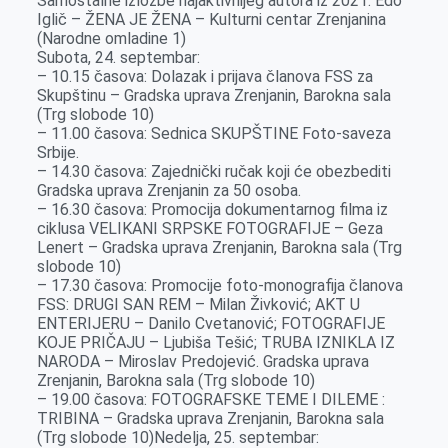
Samostalne izložbe najaktivnijeg autora iz 2021: Edo
Iglič – ŽENA JE ŽENA – Kulturni centar Zrenjanina
(Narodne omladine 1)
Subota, 24. septembar:
– 10.15 časova: Dolazak i prijava članova FSS za
Skupštinu – Gradska uprava Zrenjanin, Barokna sala
(Trg slobode 10)
– 11.00 časova: Sednica SKUPŠTINE Foto-saveza
Srbije.
– 14.30 časova: Zajednički ručak koji će obezbediti
Gradska uprava Zrenjanin za 50 osoba.
– 16.30 časova: Promocija dokumentarnog filma iz
ciklusa VELIKANI SRPSKE FOTOGRAFIJE – Geza
Lenert – Gradska uprava Zrenjanin, Barokna sala (Trg
slobode 10)
– 17.30 časova: Promocije foto-monografija članova
FSS: DRUGI SAN REM – Milan Živković; AKT U
ENTERIJERU – Danilo Cvetanović; FOTOGRAFIJE
KOJE PRIČAJU – Ljubiša Tešić; TRUBA IZNIKLA IZ
NARODA – Miroslav Predojević. Gradska uprava
Zrenjanin, Barokna sala (Trg slobode 10)
– 19.00 časova: FOTOGRAFSKE TEME I DILEME :
TRIBINA – Gradska uprava Zrenjanin, Barokna sala
(Trg slobode 10)Nedelja, 25. septembar: