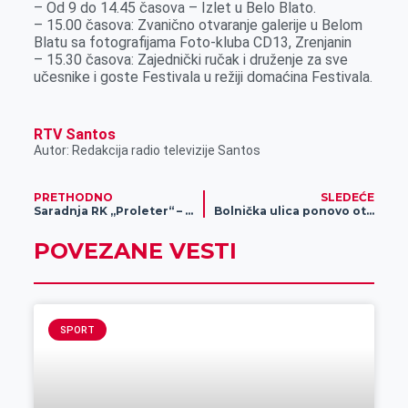
– Od 9 do 14.45 časova – Izlet u Belo Blato.
– 15.00 časova: Zvanično otvaranje galerije u Belom
Blatu sa fotografijama Foto-kluba CD13, Zrenjanin
– 15.30 časova: Zajednički ručak i druženje za sve
učesnike i goste Festivala u režiji domaćina Festivala.
RTV Santos
Autor: Redakcija radio televizije Santos
PRETHODNO
SLEDEĆE
Saradnja RK „Proleter“ – ORK „Zrenjanin“
Bolnička ulica ponovo otvorena za saobraćaj
POVEZANE VESTI
SPORT