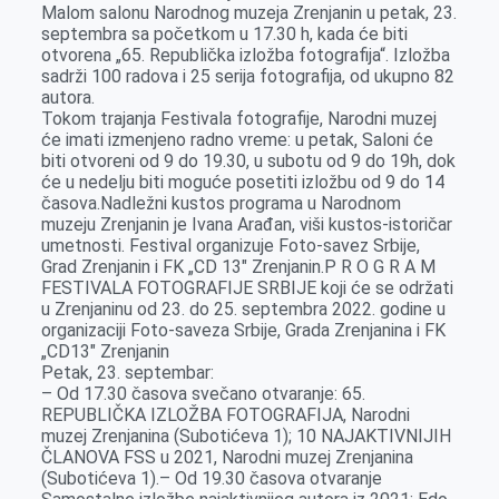
Malom salonu Narodnog muzeja Zrenjanin u petak, 23.
r
septembra sa početkom u 17.30 h, kada će biti
otvorena „65. Republička izložba fotografija“. Izložba
sadrži 100 radova i 25 serija fotografija, od ukupno 82
autora.
Tokom trajanja Festivala fotografije, Narodni muzej
će imati izmenjeno radno vreme: u petak, Saloni će
biti otvoreni od 9 do 19.30, u subotu od 9 do 19h, dok
će u nedelju biti moguće posetiti izložbu od 9 do 14
časova.Nadležni kustos programa u Narodnom
muzeju Zrenjanin je Ivana Arađan, viši kustos-istoričar
umetnosti. Festival organizuje Foto-savez Srbije,
Grad Zrenjanin i FK „CD 13″ Zrenjanin.P R O G R A M
FESTIVALA FOTOGRAFIJE SRBIJE koji će se održati
u Zrenjaninu od 23. do 25. septembra 2022. godine u
organizaciji Foto-saveza Srbije, Grada Zrenjanina i FK
„CD13″ Zrenjanin
Petak, 23. septembar:
– Od 17.30 časova svečano otvaranje: 65.
REPUBLIČKA IZLOŽBA FOTOGRAFIJA, Narodni
muzej Zrenjanina (Subotićeva 1); 10 NAJAKTIVNIJIH
ČLANOVA FSS u 2021, Narodni muzej Zrenjanina
(Subotićeva 1).– Od 19.30 časova otvaranje