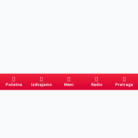
Početna
Izdvajamo
Meni
Radio
Pretraga
Pretraga
Kategorije