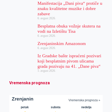
Manifestacija „Dani piva“ protiče u
znaku kvalitetne muzike i dobre
zabave
6. avgust 2026.
Besplatna obuka vožnje skutera na
vodi na Izletištu Tisa
6. avgust 2026.
Zrenjaninskim Amazonom
6. avgust 2026.
Iz Gradske bašte ispraćeni pozivari
koji besplatnim pivom ulicama
grada pozivaju na 41. „Dane piva“
5. avgust 2026.
Vremenska prognoza