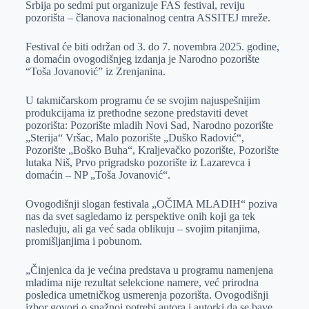
Srbija po sedmi put organizuje FAS festival, reviju
r
n
A
i
pozorišta – članova nacionalnog centra ASSITEJ mreže.
p
l
Festival će biti održan od 3. do 7. novembra 2025. godine,
p
a domaćin ovogodišnjeg izdanja je Narodno pozorište
“Toša Jovanović” iz Zrenjanina.
U takmičarskom programu će se svojim najuspešnijim
produkcijama iz prethodne sezone predstaviti devet
pozorišta: Pozorište mladih Novi Sad, Narodno pozorište
„Sterija“ Vršac, Malo pozorište „Duško Radović“,
Pozorište „Boško Buha“, Kraljevačko pozorište, Pozorište
lutaka Niš, Prvo prigradsko pozorište iz Lazarevca i
domaćin – NP „Toša Jovanović“.
Ovogodišnji slogan festivala „OČIMA MLADIH“ poziva
nas da svet sagledamo iz perspektive onih koji ga tek
nasleđuju, ali ga već sada oblikuju – svojim pitanjima,
promišljanjima i pobunom.
„Činjenica da je većina predstava u programu namenjena
mladima nije rezultat selekcione namere, već prirodna
posledica umetničkog usmerenja pozorišta. Ovogodišnji
izbor govori o snažnoj potrebi autora i autorki da se bave