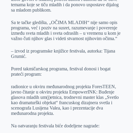
temama koje se tiču mladih i da ponovo uspostave dijalog
sa mladom publikom.
Sa te tačke gledišta, „OČIMA MLADIH“ nije samo opis
programa, već i poziv na susret, razumevanje i poverenje
između sveta mladih i sveta odraslih – u vremenu u kom je
važno čuti njihov glas i videti stvarnost njihovim očima.“
– izvod iz programske knjižice festivala, autorka: Tijana
Grumić.
Pored takmičarskog programa, festival donosi i bogat
prateći program:
radionice u okviru međunarodnog projekta ForesTEEN,
javno čitanje u okviru projekta EmpowerINK: Buđenje
glasova mladih um(j)etnica, trodnevni master klas „Svetlo
kao dramaturški objekat“ francuskog dizajnera svetla i
scenografa Lusijena Valea, kao i prezentacije dva
međunarodna projekta.
Na oatvaranju festivala biće dodeljene nagrade: