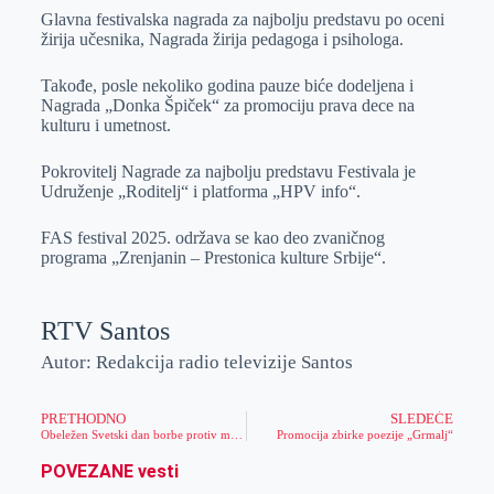
Glavna festivalska nagrada za najbolju predstavu po oceni
žirija učesnika, Nagrada žirija pedagoga i psihologa.
Takođe, posle nekoliko godina pauze biće dodeljena i
Nagrada „Donka Špiček“ za promociju prava dece na
kulturu i umetnost.
Pokrovitelj Nagrade za najbolju predstavu Festivala je
Udruženje „Roditelj“ i platforma „HPV info“.
FAS festival 2025. održava se kao deo zvaničnog
programa „Zrenjanin – Prestonica kulture Srbije“.
RTV Santos
Autor: Redakcija radio televizije Santos
PRETHODNO
SLEDEĆE
Obeležen Svetski dan borbe protiv moždanog udara
Promocija zbirke poezije „Grmalj“
POVEZANE vesti