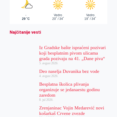
Najčitanije vesti
Iz Gradske bašte ispraćeni pozivari
koji besplatnim pivom ulicama
grada pozivaju na 41. „Dane piva“
5. avgust 2026.
Deo naselja Duvanika bez vode
4. avgust 2026.
Besplatna školica plivanja
organizuje se jedanaestu godinu
zaredom
8. jul 2026.
Zrenjaninac Vojin Medarević novi
košarkaš Crvene zvezde