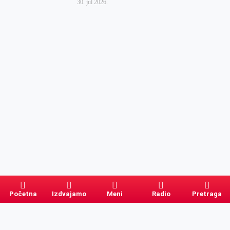
30. jul 2026.
Početna
Izdvajamo
Meni
Radio
Pretraga
Pretraga