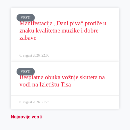
VESTI
Manifestacija „Dani piva“ protiče u
znaku kvalitetne muzike i dobre
zabave
6. avgust 2026.
22:00
VESTI
Besplatna obuka vožnje skutera na
vodi na Izletištu Tisa
6. avgust 2026.
21:25
Najnovije vesti