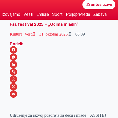
Santos uživo
Izdvajamo
Vesti
Emisije
Sport
Poljoprivreda
Zabava
Fas festival 2025 – „Očima mladih“
Kultura
,
Vesti
31. oktobar 2025.
08:09
Podeli:
F
a
M
c
e
L
e
s
i
V
b
s
n
i
W
o
e
k
b
h
X
o
n
e
e
a
E
k
g
d
r
t
m
Udruženje za razvoj pozorišta za decu i mlade – ASSITEJ
e
I
s
a