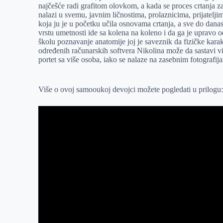
najčešće radi grafitom olovkom, a kada se proces crtanja zav
r
n
A
i
nalazi u svemu, javnim ličnostima, prolaznicima, prijatelji
koja ju je u početku učila osnovama crtanja, a sve do danas
p
l
vrstu umetnosti ide sa kolena na koleno i da ga je upravo 
p
školu poznavanje anatomije joj je saveznik da fizičke karak
određenih računarskih softvera Nikolina može da sastavi vi
portet sa više osoba, iako se nalaze na zasebnim fotografij
Više o ovoj samooukoj devojci možete pogledati u prilogu