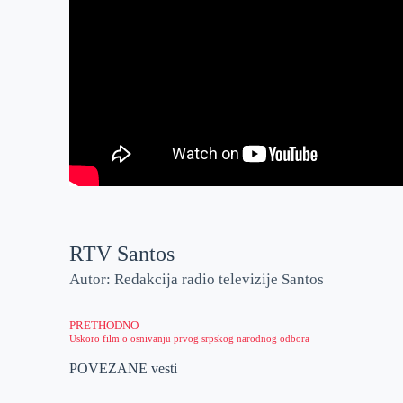
RTV Santos
Autor: Redakcija radio televizije Santos
PRETHODNO
Uskoro film o osnivanju prvog srpskog narodnog odbora
POVEZANE vesti