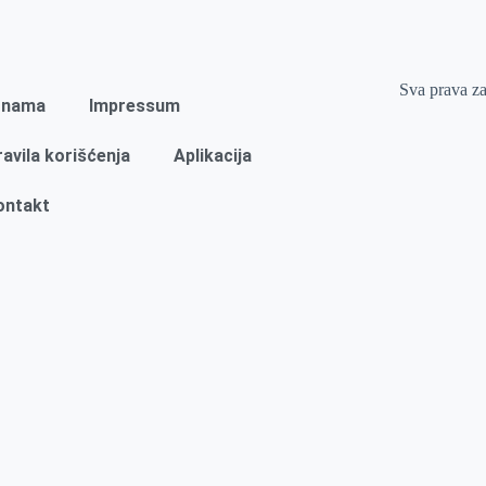
Sva prava z
 nama
Impressum
ravila korišćenja
Aplikacija
ontakt
Naslovna