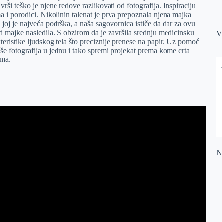
rši teško je njene redove razlikovati od fotografija. Inspiraciju
ma i porodici. Nikolinin talenat je prva prepoznala njena majka
 joj je najveća podrška, a naša sagovornica ističe da dar za ovu
od majke nasledila. S obzirom da je završila srednju medicinsku
V
teristike ljudskog tela što preciznije prenese na papir. Uz pomoć
še fotografija u jednu i tako spremi projekat prema kome crta
ama.
:
Na