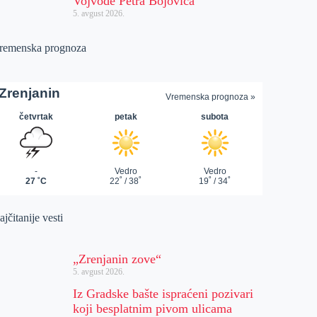
Vojvode Petra Bojovića
5. avgust 2026.
remenska prognoza
jčitanije vesti
„Zrenjanin zove“
5. avgust 2026.
Iz Gradske bašte ispraćeni pozivari
koji besplatnim pivom ulicama