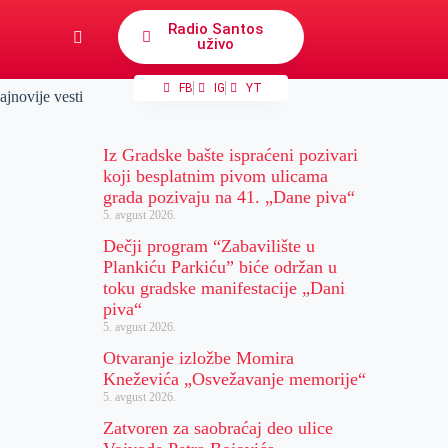
Radio Santos
uživo
FB
IG
YT
ajnovije vesti
Iz Gradske bašte ispraćeni pozivari
koji besplatnim pivom ulicama
grada pozivaju na 41. „Dane piva“
5. avgust 2026.
Dečji program “Zabavilište u
Plankiću Parkiću” biće održan u
toku gradske manifestacije „Dani
piva“
5. avgust 2026.
Otvaranje izložbe Momira
Kneževića „Osvežavanje memorije“
5. avgust 2026.
Zatvoren za saobraćaj deo ulice