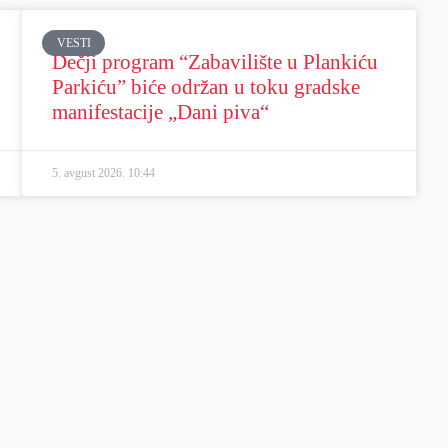
VESTI
Dečji program “Zabavilište u Plankiću
Parkiću” biće održan u toku gradske
manifestacije „Dani piva“
5. avgust 2026.
10:44