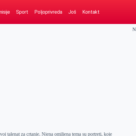
isije
Sport
Poljoprivreda
Još
Kontakt
N
j talenat za crtanje. Njena omiljena tema su portreti, koje