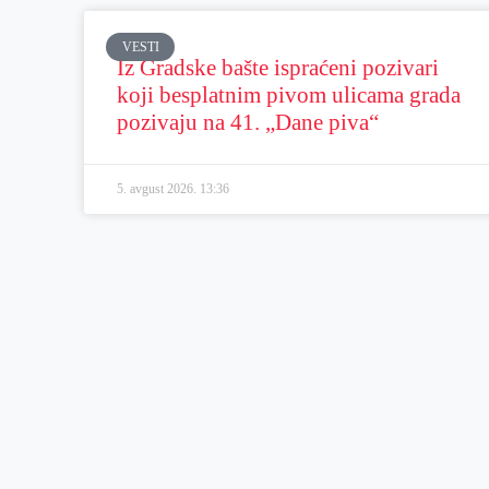
VESTI
Iz Gradske bašte ispraćeni pozivari
koji besplatnim pivom ulicama grada
pozivaju na 41. „Dane piva“
5. avgust 2026.
13:36