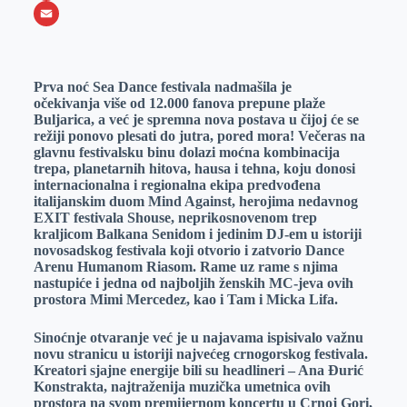
o
e
k
b
h
X
o
n
e
e
a
E
k
g
d
r
t
m
Prva noć Sea Dance festivala nadmašila je
e
I
s
a
očekivanja
više od 12.000 fanova prepune plaže
r
n
A
i
Buljarica, a već je spremna nova postava u čijoj će se
režiji ponovo plesati do jutra, pored mora! Večeras na
p
l
glavnu festivalsku binu dolazi moćna kombinacija
p
trepa, planetarnih hitova, hausa i tehna, koju donosi
internacionalna i regionalna ekipa predvođena
italijanskim duom Mind Against, herojima nedavnog
EXIT festivala Shouse, neprikosnovenom trep
kraljicom Balkana Senidom i jedinim DJ-em u istoriji
novosadskog festivala koji otvorio i zatvorio Dance
Arenu Humanom Riasom. Rame uz rame s njima
nastupiće i jedna od najboljih ženskih MC-jeva ovih
prostora Mimi Mercedez, kao i Tam i Micka Lifa.
Sinoćnje otvaranje već je u najavama ispisivalo važnu
novu stranicu u istoriji najvećeg crnogorskog festivala.
Kreatori sjajne energije bili su headlineri – Ana Đurić
Konstrakta, najtraženija muzička umetnica ovih
prostora na svom premijernom koncertu u Crnoj Gori,