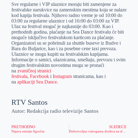
Sve regularne i VIP ulaznice moraju biti zamenjene za
festivalske narukvice na zamenskim mestima koja se nalaze
kod kapija festivala. Njihovo radno vreme je od 10:00 do
03:00 za regularne ulaznice i od 16:00 do 03:00 za VIP.
Ulaz na festival moguć je najkasnije do 03:00. Kao i
prethodnih godina, plaćanje na Sea Dance festivalu će biti
moguće isključivo festivalskom karticom za plaćanje.
Organizatori su se pobrinuli za shuttle buseve iz Budve i
Bara do Buljarice, kao i za posebne cene taxi prevoza.
Ulaznice se mogu kupiti na festivalskim kapijama.
Informacije o satnici, ulaznicama, smeštaju, prevozu i svim
drugim festivalskim novostima mogu se pronaći
na
zvaničnoj stranici
festivala
,
Facebook
i
Instagram
stranicama, kao i
na
aplikaciji Sea Dance
.
RTV Santos
Autor: Redakcija radio televizije Santos
PRETHODNO
SLEDEĆE
Najava emisije Agročas
Dobrovoljna vatrogasna društva na slavi u Elemiru