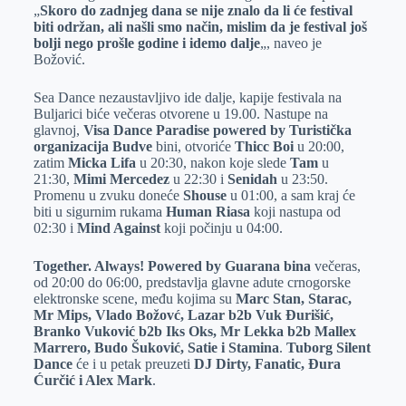
„
Skoro do zadnjeg dana se nije znalo da li će festival
biti održan, ali našli smo način, mislim da je festival još
bolji nego prošle godine i idemo dalje
„, naveo je
Božović.
Sea Dance nezaustavljivo ide dalje, kapije festivala na
Buljarici biće večeras otvorene u 19.00. Nastupe na
glavnoj,
Visa Dance Paradise powered by Turistička
organizacija Budve
bini, otvoriće
Thicc Boi
u 20:00,
zatim
Micka Lifa
u 20:30, nakon koje slede
Tam
u
21:30,
Mimi Mercedez
u 22:30 i
Senidah
u 23:50.
Promenu u zvuku doneće
Shouse
u 01:00, a sam kraj će
biti u sigurnim rukama
Human Riasa
koji nastupa od
02:30 i
Mind Against
koji počinju u 04:00.
Together. Always! Powered by Guarana bina
večeras,
od 20:00 do 06:00, predstavlja glavne adute crnogorske
elektronske scene, među kojima su
Marc Stan, Starac,
Mr Mips, Vlado Božovć, Lazar b2b Vuk Đurišić,
Branko Vuković b2b Iks Oks, Mr Lekka b2b Mallex
Marrero, Budo Šuković, Satie i Stamina
.
Tuborg Silent
Dance
će i u petak preuzeti
DJ Dirty, Fanatic, Đura
Ćurčić i Alex Mark
.