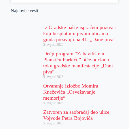
Najnovije vesti
Iz Gradske bašte ispraćeni pozivari
koji besplatnim pivom ulicama
grada pozivaju na 41. „Dane piva“
5. avgust 2026.
Dečji program “Zabavilište u
Plankiću Parkiću” biće održan u
toku gradske manifestacije „Dani
piva“
5. avgust 2026.
Otvaranje izložbe Momira
Kneževića „Osvežavanje
memorije“
5. avgust 2026.
Zatvoren za saobraćaj deo ulice
Vojvode Petra Bojovića
5. avgust 2026.