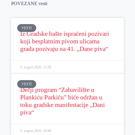
POVEZANE vesti
VESTI
Iz Gradske bašte ispraćeni pozivari
koji besplatnim pivom ulicama
grada pozivaju na 41. „Dane piva“
5. avgust 2026.
13:36
VESTI
Dečji program “Zabavilište u
Plankiću Parkiću” biće održan u
toku gradske manifestacije „Dani
piva“
5. avgust 2026.
10:44