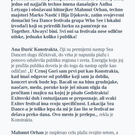
jedno od najjačih techno imena današnjice Anfisa
Letyago i obožavani hitmejker Mahmut Orhan, techno
majstori Marko Nastić i Ilija Djokovic, zatim svojevrsni
domaćini Sea Dance festivala grupa Who See i lokalni
izvođači koji su priredili žurku za pamćenje na
Together. Always! bini. Svi oni sa festivala nose odlične
utiske, jednako koliko i publika!
Ana Đurić Konstrakta
, čiji su premijerni nastup Sea
Danceri dugo iščekivali, do vrha je napunila plažu i
ponovo oduševila publiku regiona i sveta. Energija koju joj
je pružila publika dovela je do toga da nastup opiše kao
odličan! „
U Crnoj Gori sam prvi put kao Konstrakta,
kad imaš odgovor od publike koji sam ja dobila,
koncert uvek bude lep. Bacali su na binu grudnjake,
naočare, medu, poruke koje još nisam stigla da
pročitam i majicu na kojoj je pisalo Godstrakta!
Exitovski duh i entuzijazam se prepoznaje, ali svaki
Exitov festival ima svoju specifičnost. Lokacija Sea
Dance-a je toliko lepa da mi je žao što se festival ne
dešava preko dana. Ovo mesto je prelepo
„, rekla je
Konstrakta.
Mahmut Orhan
je rasplesao celu plažu svojim setom, a