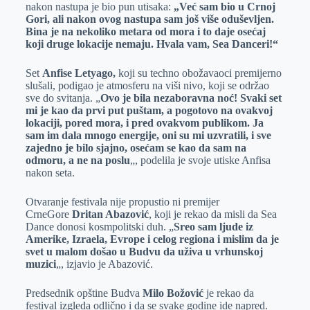
nakon nastupa je bio pun utisaka:
„Već sam bio u Crnoj
Gori, ali nakon ovog nastupa sam još više oduševljen.
Bina je na nekoliko metara od mora i to daje osećaj
koji druge lokacije nemaju. Hvala vam, Sea Danceri!“
Set
Anfise Letyago,
koji su techno obožavaoci premijerno
slušali, podigao je atmosferu na viši nivo, koji se održao
sve do svitanja. „
Ovo je bila nezaboravna noć! Svaki set
mi je kao da prvi put puštam, a pogotovo na ovakvoj
lokaciji, pored mora, i pred ovakvom publikom. Ja
sam im dala mnogo energije, oni su mi uzvratili, i sve
zajedno je bilo sjajno, osećam se kao da sam na
odmoru, a ne na poslu
„, podelila je svoje utiske Anfisa
nakon seta.
Otvaranje festivala nije propustio ni premijer
CrneGore
Dritan Abazović
, koji je rekao da misli da Sea
Dance donosi kosmpolitski duh. „
Sreo sam ljude iz
Amerike, Izraela, Evrope i celog regiona i mislim da je
svet u malom došao u Budvu da uživa u vrhunskoj
muzici
„, izjavio je Abazović.
Predsednik opštine Budva
Milo Božović
je rekao da
festival izgleda odlično i da se svake godine ide napred.