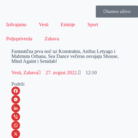
Santos uživo
Izdvajamo
Vesti
Emisije
Sport
Poljoprivreda
Zabava
Fantastična prva noć uz Konstraktu, Anfisu Letyago i
Mahmuta Orhana, Sea Dance večeras osvajaju Shouse,
Mind Againt i Senidah!
Vesti
,
Zabava
27. avgust 2022.
12:10
Podeli:
F
a
M
c
e
L
e
s
i
V
b
s
n
i
W