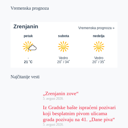
Vremenska prognoza
Najčitanije vesti
„Zrenjanin zove“
5. avgust 2026.
Iz Gradske bašte ispraćeni pozivari
koji besplatnim pivom ulicama
grada pozivaju na 41. „Dane piva“
5. avgust 2026.