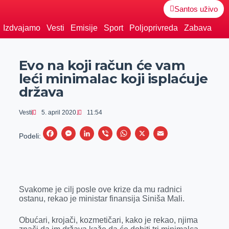
Santos uživo
Izdvajamo
Vesti
Emisije
Sport
Poljoprivreda
Zabava
Evo na koji račun će vam
leći minimalac koji isplaćuje
država
Vesti
5. april 2020.
11:54
F
M
L
V
W
X
E
Podeli:
a
e
i
i
h
m
c
s
n
b
a
a
e
s
k
e
t
i
Svakome je cilj posle ove krize da mu radnici
b
e
e
r
s
l
ostanu, rekao je ministar finansija Siniša Mali.
o
n
d
A
o
g
I
p
Obućari, krojači, kozmetičari, kako je rekao, njima