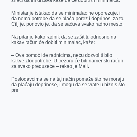
znači da im država kaže da će dobiti tri minimalca.
k
e
n
p
r
Ministar je istakao da se minimalac ne oporezuje, i
da nema potrebe da se plaća porez i doprinosi za to.
Cilj je, ponovio je, da se sačuva svako radno mesto.
Na pitanje kako radnik da se zašititi, odnosno na
kakav račun će dobiti minimalac, kaže:
– Ova pomoć ide radnicima, neću dozvoliti bilo
kakve zloupotrebe. U trezoru će biti namenski račun
za svako preduzeće – rekao je Mali.
Poslodavcima se na taj način pomaže što ne moraju
da plaćaju doprinose, i mogu da se vrate u biznis što
pre.