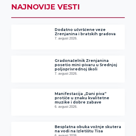
NAJNOVIJE VESTI
Dodatno učvršćene veze
Zrenjanina i bratskih gradova
7. avgust 2026.
Gradonačelnik Zrenjanina
posetio mini-pivaru u Srednjoj
poljoprivrednoj školi
7. avgust 2026.
Manifestacija „Dani piva“
protiče u znaku kvalitetne
muzike i dobre zabave
6. avgust 2026.
Besplatna obuka vožnje skutera
na vodi na Izletištu Tisa
6. avgust 2026.