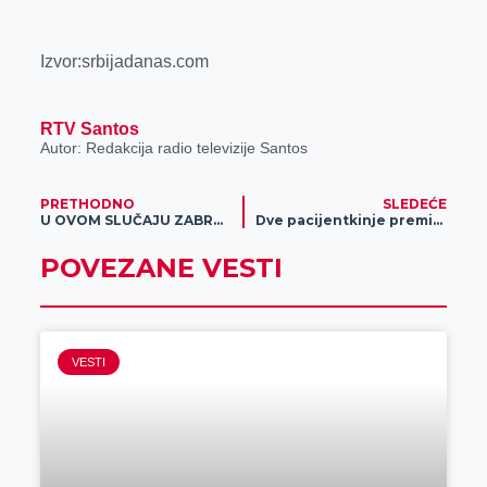
Izvor:srbijadanas.com
RTV Santos
Autor: Redakcija radio televizije Santos
PRETHODNO
SLEDEĆE
U OVOM SLUČAJU ZABRANA KRETANJA NE VAŽI
Dve pacijentkinje preminule tokom noći u KC Vojvodine
POVEZANE VESTI
VESTI