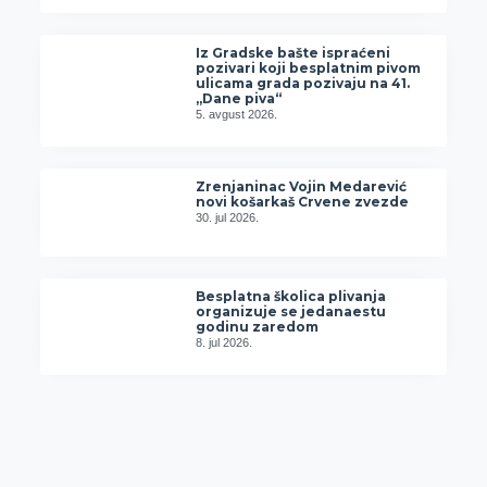
Iz Gradske bašte ispraćeni
pozivari koji besplatnim pivom
ulicama grada pozivaju na 41.
„Dane piva“
5. avgust 2026.
Zrenjaninac Vojin Medarević
novi košarkaš Crvene zvezde
30. jul 2026.
Besplatna školica plivanja
organizuje se jedanaestu
godinu zaredom
8. jul 2026.