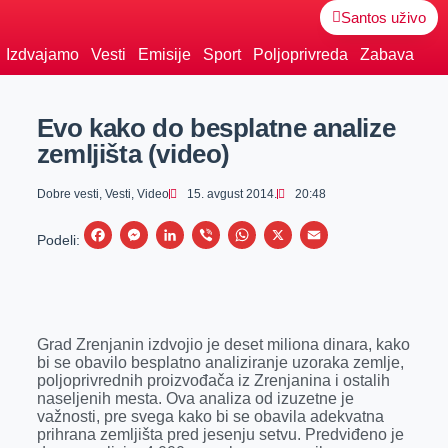
Santos uživo
Izdvajamo
Vesti
Emisije
Sport
Poljoprivreda
Zabava
Evo kako do besplatne analize
zemljišta (video)
Dobre vesti
,
Vesti
,
Video
15. avgust 2014.
20:48
F
M
L
V
W
X
E
Podeli:
a
e
i
i
h
m
c
s
n
b
a
a
e
s
k
e
t
i
Grad Zrenjanin izdvojio je deset miliona dinara, kako
b
e
e
r
s
l
bi se obavilo besplatno analiziranje uzoraka zemlje,
o
n
d
A
poljoprivrednih proizvođača iz Zrenjanina i ostalih
naseljenih mesta. Ova analiza od izuzetne je
o
g
I
p
važnosti, pre svega kako bi se obavila adekvatna
k
e
n
p
prihrana zemljišta pred jesenju setvu. Predviđeno je