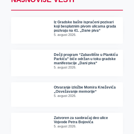
Iz Gradske bašte ispraćeni pozivari
koji besplatnim pivom ulicama grada
pozivaju na 41. „Dane piva“
5. avgust 2026.
Dečji program “Zabavilište u Plankiću
Parkiću” biće održan u toku gradske
manifestacije „Dani piva“
5. avgust 2026.
Otvaranje izložbe Momira Kneževića
„Osvežavanje memorije“
5. avgust 2026.
Zatvoren za saobraćaj deo ulice
Vojvode Petra Bojovića
5. avgust 2026.