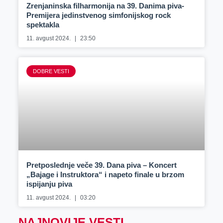
Zrenjaninska filharmonija na 39. Danima piva-
Premijera jedinstvenog simfonijskog rock
spektakla
11. avgust 2024.
23:50
DOBRE VESTI
Pretposlednje veče 39. Dana piva – Koncert
„Bajage i Instruktora“ i napeto finale u brzom
ispijanju piva
11. avgust 2024.
03:20
NAJNOVIJE VESTI