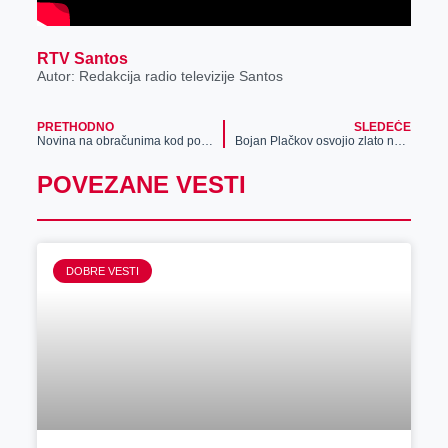
RTV Santos
Autor: Redakcija radio televizije Santos
PRETHODNO
SLEDEĆE
Novina na obračunima kod poreza na imovinu
Bojan Plačkov osvojio zlato na Međunarodnom takmičenju u ronjenju
POVEZANE VESTI
DOBRE VESTI