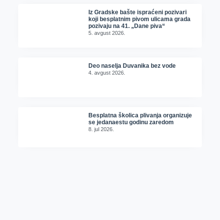
Iz Gradske bašte ispraćeni pozivari
koji besplatnim pivom ulicama grada
pozivaju na 41. „Dane piva“
5. avgust 2026.
Deo naselja Duvanika bez vode
4. avgust 2026.
Besplatna školica plivanja organizuje
se jedanaestu godinu zaredom
8. jul 2026.