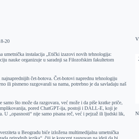
V
18-20
a umetnička instalacija „Etički izazovi novih tehnologija:
iju nauke organizuje u saradnji sa Filozofskim fakultetom
 najnaprednijih čet-botova. Čet-botovi naprednu tehnologiju
no ili pismeno razgovarali sa nama, potrebno je da savladaju naš
 samo što može da razgovara, već može i da piše kratke priče,
omplikovanija, pored ChatGPT-ija, postoji i DALL-E, koji je
Na
. U „opasnosti“ nije samo pisana reč, već i pejzaž ili ljudski lik,
verziteta u Beogradu biće izložena multimedijalna umetnička
ada prirodnih jezika“, čiji je koncept zasnovan na ideji da bi