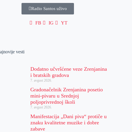
Radio Santos uživo
FB
IG
YT
ajnovije vesti
Dodatno učvršćene veze Zrenjanina
i bratskih gradova
7. avgust 2026.
Gradonačelnik Zrenjanina posetio
mini-pivaru u Srednjoj
poljoprivrednoj školi
7. avgust 2026.
Manifestacija „Dani piva“ protiče u
znaku kvalitetne muzike i dobre
zabave