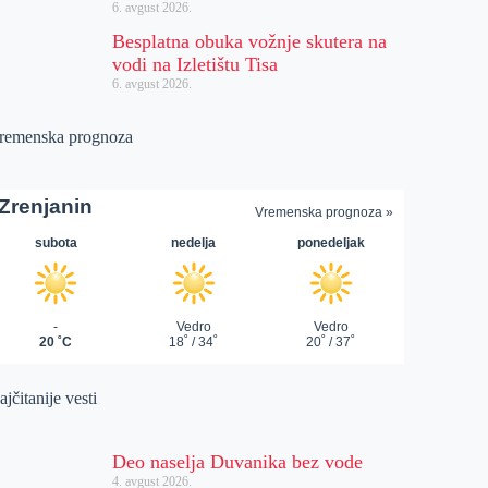
6. avgust 2026.
Besplatna obuka vožnje skutera na
vodi na Izletištu Tisa
6. avgust 2026.
remenska prognoza
jčitanije vesti
Deo naselja Duvanika bez vode
4. avgust 2026.