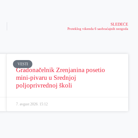
SLEDEĆE
Proteklog vikenda 6 saobraćajnih nezgoda
VESTI
Gradonačelnik Zrenjanina posetio
mini-pivaru u Srednjoj
poljoprivrednoj školi
7. avgust 2026.
15:12