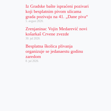
Iz Gradske bašte ispraćeni pozivari
koji besplatnim pivom ulicama
grada pozivaju na 41. „Dane piva“
5. avgust 2026.
Zrenjaninac Vojin Medarević novi
košarkaš Crvene zvezde
30. jul 2026.
Besplatna školica plivanja
organizuje se jedanaestu godinu
zaredom
8. jul 2026.