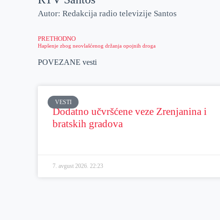
Autor: Redakcija radio televizije Santos
PRETHODNO
Hapšenje zbog neovlašćenog držanja opojnih droga
POVEZANE vesti
VESTI
Dodatno učvršćene veze Zrenjanina i
bratskih gradova
7. avgust 2026.
22:23