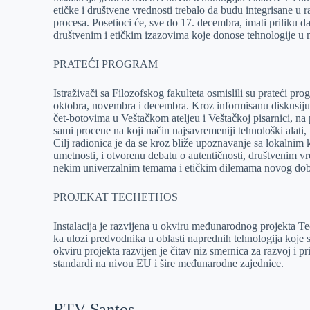
etičke i društvene vrednosti trebalo da budu integrisane u
procesa. Posetioci će, sve do 17. decembra, imati priliku d
društvenim i etičkim izazovima koje donose tehnologije u n
PRATEĆI PROGRAM
Istraživači sa Filozofskog fakulteta osmislili su prateći pr
oktobra, novembra i decembra. Kroz informisanu diskusiju o
čet-botovima u Veštačkom ateljeu i Veštačkoj pisarnici, na 
sami procene na koji način najsavremeniji tehnološki alat
Cilj radionica je da se kroz bliže upoznavanje sa lokalnim 
umetnosti, i otvorenu debatu o autentičnosti, društvenim v
nekim univerzalnim temama i etičkim dilemama novog dob
PROJEKAT TECHETHOS
Instalacija je razvijena u okviru međunarodnog projekta Tec
ka ulozi predvodnika u oblasti naprednih tehnologija koje
okviru projekta razvijen je čitav niz smernica za razvoj i p
standardi na nivou EU i šire međunarodne zajednice.
RTV Santos