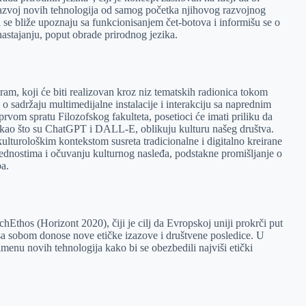
 razvoj novih tehnologija od samog početka njihovog razvojnog
a se bliže upoznaju sa funkcionisanjem čet-botova i informišu se o
astajanju, poput obrade prirodnog jezika.
ogram, koji će biti realizovan kroz niz tematskih radionica tokom
 sadržaju multimedijalne instalacije i interakciju sa naprednim
prvom spratu Filozofskog fakulteta, posetioci će imati priliku da
i, kao što su ChatGPT i DALL-E, oblikuju kulturu našeg društva.
kulturološkim kontekstom susreta tradicionalne i digitalno kreirane
rednostima i očuvanju kulturnog nasleđa, podstakne promišljanje o
a.
hEthos (Horizont 2020), čiji je cilj da Evropskoj uniji prokrči put
 sa sobom donose nove etičke izazove i društvene posledice. U
rimenu novih tehnologija kako bi se obezbedili najviši etički