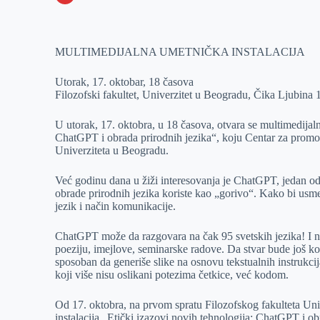
o
n
e
e
a
E
k
g
d
r
t
m
MULTIMEDIJALNA UMETNIČKA INSTALACIJA
e
I
s
a
r
n
A
i
Utorak, 17. oktobar, 18 časova
p
l
Filozofski fakultet, Univerzitet u Beogradu, Čika Ljubina 
p
U utorak, 17. oktobra, u 18 časova, otvara se multimedijaln
ChatGPT i obrada prirodnih jezika“, koju Centar za promoc
Univerziteta u Beogradu.
Već godinu dana u žiži interesovanja je ChatGPT, jedan od
obrade prirodnih jezika koriste kao „gorivo“. Kako bi usme
jezik i način komunikacije.
ChatGPT može da razgovara na čak 95 svetskih jezika! I ne
poeziju, imejlove, seminarske radove. Da stvar bude još k
sposoban da generiše slike na osnovu tekstualnih instrukcija
koji više nisu oslikani potezima četkice, već kodom.
Od 17. oktobra, na prvom spratu Filozofskog fakulteta Uni
instalacija „Etički izazovi novih tehnologija: ChatGPT i obr