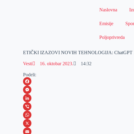
Naslovna
Iz
Emisije
Spor
Poljoprivreda
ETIČKI IZAZOVI NOVIH TEHNOLOGIJA: ChatGPT
Vesti
16. oktobar 2023.
14:32
Podeli:
F
a
M
c
e
L
e
s
i
V
b
s
n
i
W
o
e
k
b
h
X