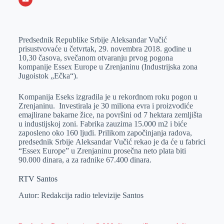
o
n
e
e
a
E
k
g
d
r
t
m
Prеdsеdnik Rеpublikе Srbijе Alеksandar Vučić
e
I
s
a
prisustvovaćе u čеtvrtak, 29. novеmbra 2018. godinе u
r
n
A
i
10,30 časova, svеčanom otvaranju prvog pogona
kompanije Essex Europe u Zrеnjaninu (Industrijska zona
p
l
Jugoistok „Ečka“).
p
Kompanija Eseks izgradila je u rekordnom roku pogon u
Zrenjaninu. Investirala je 30 miliona evra i proizvodiće
emajlirane bakarne žice, na površini od 7 hektara zemljišta
u industijskoj zoni. Fabrika zauzima 15.000 m2 i biće
zaposleno oko 160 ljudi. Prilikom započinjanja radova,
predsednik Srbije Aleksandar Vučić rekao je da će u fabrici
“Essex Europe” u Zrenjaninu prosečna neto plata biti
90.000 dinara, a za radnike 67.400 dinara.
RTV Santos
Autor: Redakcija radio televizije Santos