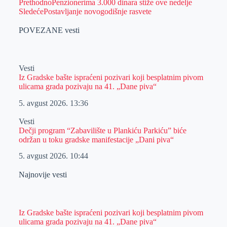
Prethodno
Penzionerima 3.000 dinara stiže ove nedelje
Sledeće
Postavljanje novogodišnje rasvete
POVEZANE vesti
Vesti
Iz Gradske bašte ispraćeni pozivari koji besplatnim pivom
ulicama grada pozivaju na 41. „Dane piva“
5. avgust 2026.
13:36
Vesti
Dečji program “Zabavilište u Plankiću Parkiću” biće
održan u toku gradske manifestacije „Dani piva“
5. avgust 2026.
10:44
Najnovije vesti
Iz Gradske bašte ispraćeni pozivari koji besplatnim pivom
ulicama grada pozivaju na 41. „Dane piva“