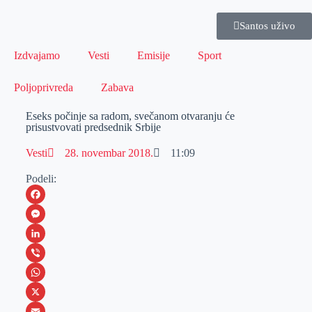
Santos uživo
Izdvajamo
Vesti
Emisije
Sport
Poljoprivreda
Zabava
Eseks počinje sa radom, svečanom otvaranju će
prisustvovati predsednik Srbije
Vesti
28. novembar 2018.
11:09
Podeli:
F
a
M
c
e
L
e
s
i
V
b
s
n
i
W
o
e
k
b
h
X