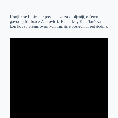
o
n
e
e
a
E
k
g
d
r
t
m
Konji rase Lipicaner postaju sve zastupljeniji, o čemu
e
I
s
a
govori priča braće Žarković iz Banatskog Karađorđeva
r
n
A
i
koji ljubav prema ovim konjima gaje poslednjih pet godina.
p
l
p