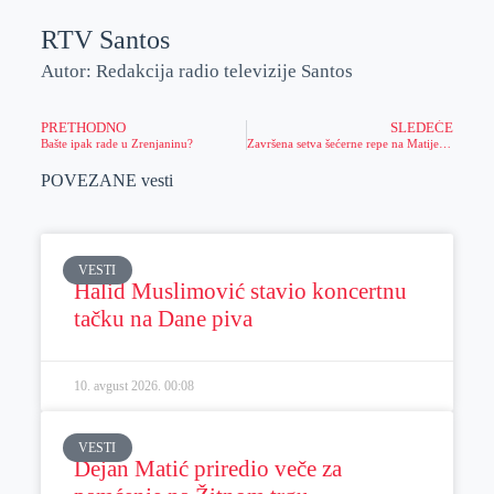
RTV Santos
Autor: Redakcija radio televizije Santos
PRETHODNO
SLEDEĆE
Bašte ipak rade u Zrenjaninu?
Završena setva šećerne repe na Matijević agraru
POVEZANE vesti
VESTI
Halid Muslimović stavio koncertnu
tačku na Dane piva
10. avgust 2026.
00:08
VESTI
Dejan Matić priredio veče za