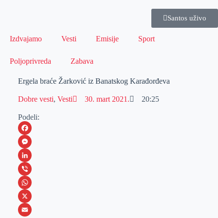
Santos uživo
Izdvajamo
Vesti
Emisije
Sport
Poljoprivreda
Zabava
Ergela braće Žarković iz Banatskog Karađorđeva
Dobre vesti
,
Vesti
30. mart 2021.
20:25
Podeli:
F
a
M
c
e
L
e
s
i
V
b
s
n
i
W
o
e
k
b
h
X