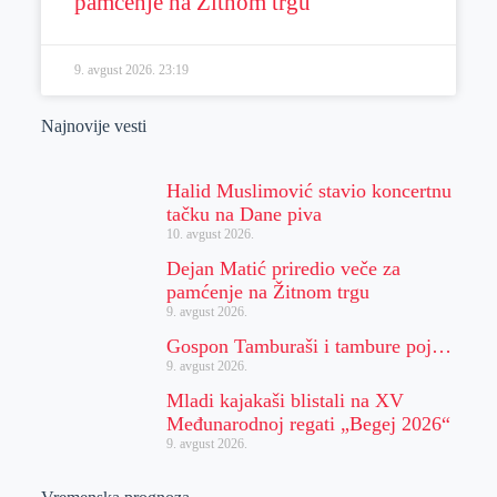
pamćenje na Žitnom trgu
9. avgust 2026.
23:19
Najnovije vesti
Halid Muslimović stavio koncertnu
tačku na Dane piva
10. avgust 2026.
Dejan Matić priredio veče za
pamćenje na Žitnom trgu
9. avgust 2026.
Gospon Tamburaši i tambure poj…
9. avgust 2026.
Mladi kajakaši blistali na XV
Međunarodnoj regati „Begej 2026“
9. avgust 2026.