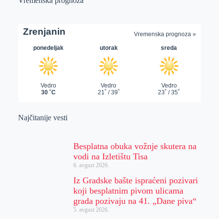
Vremenska prognoza
Najčitanije vesti
Besplatna obuka vožnje skutera na
vodi na Izletištu Tisa
6. avgust 2026.
Iz Gradske bašte ispraćeni pozivari
koji besplatnim pivom ulicama
grada pozivaju na 41. „Dane piva“
5. avgust 2026.