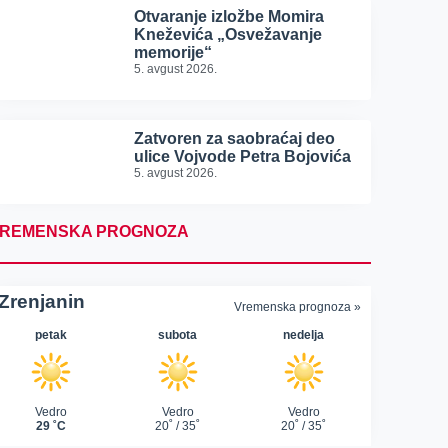
Otvaranje izložbe Momira
Kneževića „Osvežavanje
memorije“
5. avgust 2026.
Zatvoren za saobraćaj deo
ulice Vojvode Petra Bojovića
5. avgust 2026.
REMENSKA PROGNOZA