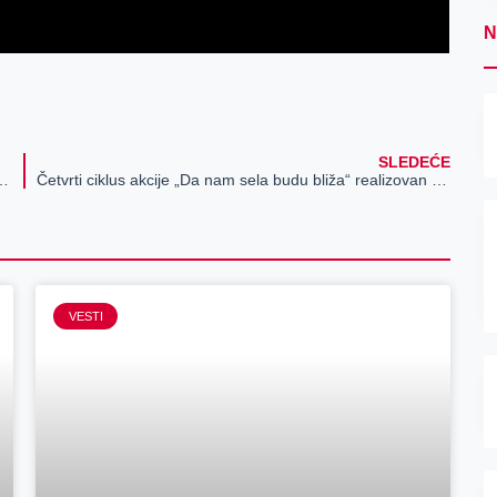
N
SLEDEĆE
u PU Zrenjanin zabeleženo 24,472 prekršaja
Četvrti ciklus akcije „Da nam sela budu bliža“ realizovan u Botošu
VESTI