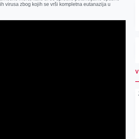
tih virusa zbog kojih se vrši kompletna eutanazija u
V