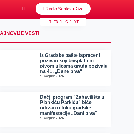
Radio Santos uživo
FB
IG
YT
AJNOVIJE VESTI
Iz Gradske bašte ispraćeni
pozivari koji besplatnim
pivom ulicama grada pozivaju
na 41. „Dane piva“
5. avgust 2026.
Dečji program “Zabavilište u
Plankiću Parkiću” biće
održan u toku gradske
manifestacije „Dani piva“
5. avgust 2026.