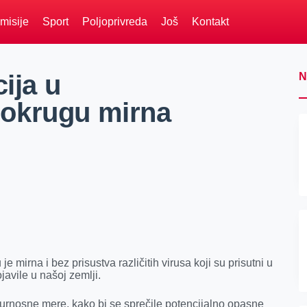
misije
Sport
Poljoprivreda
Još
Kontakt
ija u
N
okrugu mirna
 mirna i bez prisustva različitih virusa koji su prisutni u
javile u našoj zemlji.
urnosne mere, kako bi se sprečile potencijalno opasne