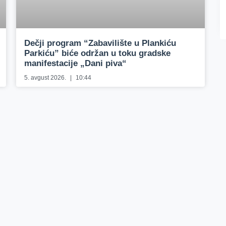
Dečji program “Zabavilište u Plankiću
Parkiću” biće održan u toku gradske
manifestacije „Dani piva“
5. avgust 2026.
10:44