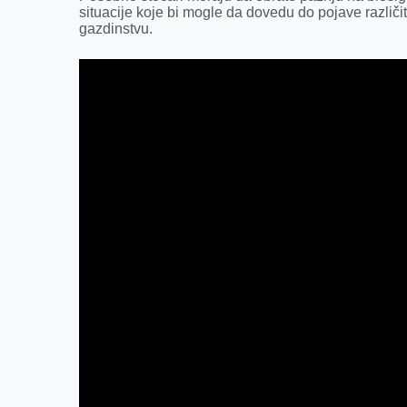
k
e
n
p
situacije koje bi mogle da dovedu do pojave različi
r
gazdinstvu.