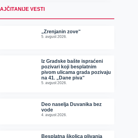
AJČITANIJE VESTI
„Zrenjanin zove“
5. avgust 2026.
Iz Gradske bašte ispraćeni
pozivari koji besplatnim
pivom ulicama grada pozivaju
na 41. „Dane piva“
5. avgust 2026.
Deo naselja Duvanika bez
vode
4. avgust 2026.
Besplatna školica plivanja