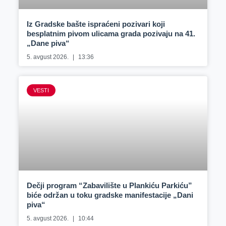
Iz Gradske bašte ispraćeni pozivari koji
besplatnim pivom ulicama grada pozivaju na 41.
„Dane piva“
5. avgust 2026.
13:36
VESTI
Dečji program “Zabavilište u Plankiću Parkiću”
biće održan u toku gradske manifestacije „Dani
piva“
5. avgust 2026.
10:44