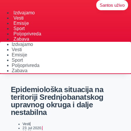
Santos uživo
Izdvajamo
Vesti
Emisije
Sport
Poljoprivreda
Zabava
Izdvajamo
Vesti
Emisije
Sport
Poljoprivreda
Zabava
Epidemiološka situacija na
teritoriji Srednjobanatskog
upravnog okruga i dalje
nestabilna
Vesti
23. jul 2020.