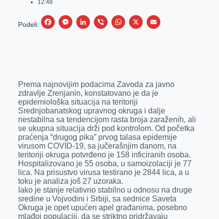
12:48
F
M
L
V
W
X
E
Podeli:
a
e
i
i
h
m
c
s
n
b
a
a
e
s
k
e
t
i
b
e
e
r
s
l
Prema najnovijim podacima Zavoda za javno
o
n
d
A
zdravlje Zrenjanin, konstatovano je da je
epidemiološka situacija na teritoriji
o
g
I
p
Srednjobanatskog upravnog okruga i dalje
k
e
n
p
nestabilna sa tendencijom rasta broja zaraženih, ali
se ukupna situacija drži pod kontrolom. Od početka
r
praćenja “drugog pika” prvog talasa epidemije
virusom COVID-19, sa jučerašnjim danom, na
teritoriji okruga potvrđeno je 158 inficiranih osoba.
Hospitalizovano je 55 osoba, u samoizolaciji je 77
lica. Na prisustvo virusa testirano je 2844 lica, a u
toku je analiza još 27 uzoraka.
Iako je stanje relativno stabilno u odnosu na druge
sredine u Vojvodini i Srbiji, sa sednice Saveta
Okruga je opet upućen apel građanima, posebno
mlađoj populaciji, da se striktno pridržavaju