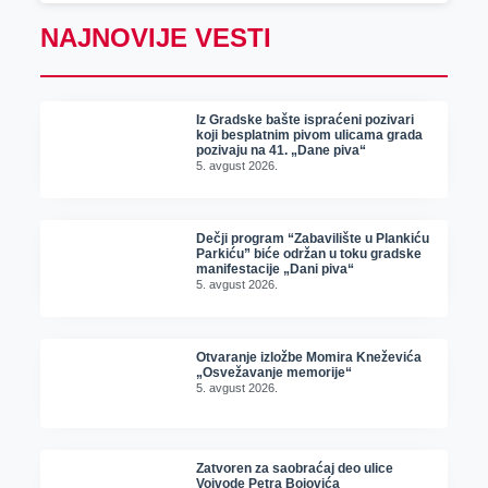
NAJNOVIJE VESTI
Iz Gradske bašte ispraćeni pozivari
koji besplatnim pivom ulicama grada
pozivaju na 41. „Dane piva“
5. avgust 2026.
Dečji program “Zabavilište u Plankiću
Parkiću” biće održan u toku gradske
manifestacije „Dani piva“
5. avgust 2026.
Otvaranje izložbe Momira Kneževića
„Osvežavanje memorije“
5. avgust 2026.
Zatvoren za saobraćaj deo ulice
Vojvode Petra Bojovića