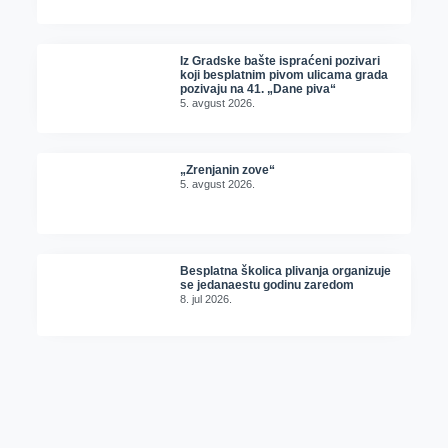
Iz Gradske bašte ispraćeni pozivari
koji besplatnim pivom ulicama grada
pozivaju na 41. „Dane piva“
5. avgust 2026.
„Zrenjanin zove“
5. avgust 2026.
Besplatna školica plivanja organizuje
se jedanaestu godinu zaredom
8. jul 2026.