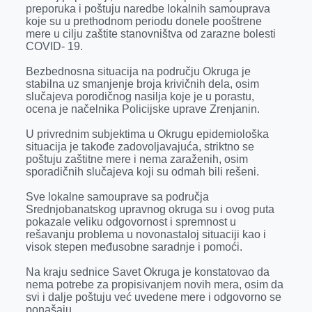
preporuka i poštuju naredbe lokalnih samouprava
koje su u prethodnom periodu donele pooštrene
mere u cilju zaštite stanovništva od zarazne bolesti
COVID- 19.
Bezbednosna situacija na području Okruga je
stabilna uz smanjenje broja krivičnih dela, osim
slučajeva porodičnog nasilja koje je u porastu,
ocena je načelnika Policijske uprave Zrenjanin.
U privrednim subjektima u Okrugu epidemiološka
situacija je takođe zadovoljavajuća, striktno se
poštuju zaštitne mere i nema zaraženih, osim
sporadičnih slučajeva koji su odmah bili rešeni.
Sve lokalne samouprave sa područja
Srednjobanatskog upravnog okruga su i ovog puta
pokazale veliku odgovornost i spremnost u
rešavanju problema u novonastaloj situaciji kao i
visok stepen međusobne saradnje i pomoći.
Na kraju sednice Savet Okruga je konstatovao da
nema potrebe za propisivanjem novih mera, osim da
svi i dalje poštuju već uvedene mere i odgovorno se
ponašaju.