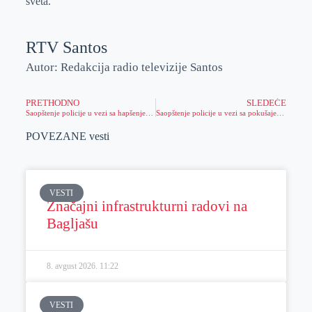
sveta.
RTV Santos
Autor: Redakcija radio televizije Santos
PRETHODNO
SLEDEĆE
Saopštenje policije u vezi sa hapšenjem zbog narkotika
Saopštenje policije u vezi sa pokušajem razbojništva
POVEZANE vesti
VESTI
Značajni infrastrukturni radovi na
Bagljašu
8. avgust 2026.
11:22
VESTI