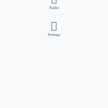
Radio
Pretraga
Pretraga
Kategorije
Ostalo
Naslovna
Izdvajamo