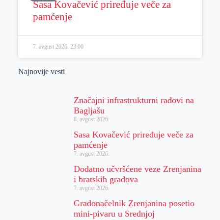
Sasa Kovačević priređuje veče za
pamćenje
7. avgust 2026.
23:00
Najnovije vesti
Značajni infrastrukturni radovi na
Bagljašu
8. avgust 2026.
Sasa Kovačević priređuje veče za
pamćenje
7. avgust 2026.
Dodatno učvršćene veze Zrenjanina
i bratskih gradova
7. avgust 2026.
Gradonačelnik Zrenjanina posetio
mini-pivaru u Srednjoj