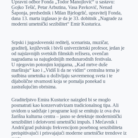
Upravni odbor Fonda „Todor Manojlović“ u sastavu:
e
I
s
a
Gojko Tešić, Petar Arbutina, Vasa Pavković, Nenad
r
n
A
i
Šaponja, predsednik i Milan Bjelogrlić, upravitelj Fonda,
dana 13. marta izglasao je da je 33. dobitnik „Nagrade za
p
l
moderni umetnički sezibilitet“ Emir Kusturica.
p
Srpski i jugoslovenski reditelj, scenarista, muzičar,
graditelj, književnik i bivši univerzitetski profesor, jedan je
od najslavnijih svetskih filmskih režisera, ovenčan
nagradama sa najuglednijih međunarodnih festivala.
U njegovim potonjim knjigama, „Kad mrtve duše
marširaju“ kao i „Vidiš li da ne vidim“ centralna tema je
sudbina umetnika u doživljaju savremenog sveta i te
dijabolične stvarnosti koja se pomalja ponekad u
zastrašujućim obrisima.
Graditeljstvo Emira Kusturice naizgled bi se moglo
posmatrati kao konzervativizam tradicionalnog tipa. Ali
uvidom u sadržaje i programe koji se emituju iz ova dva
žarišna kulturna centra – jasno se detektuje modernistički
senzibilitet i delotvorni umetnički impuls. I Mećavnik i
Andrićgrad pulsiraju frekvencijom posebnog senzibiliteta
preispitivajući i prisvajajući moderne umetničke trendove iz