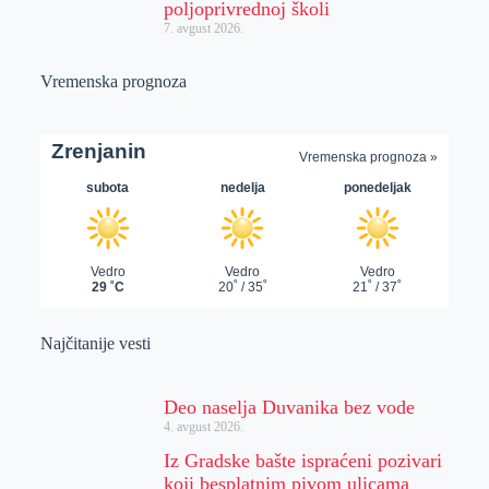
poljoprivrednoj školi
7. avgust 2026.
Vremenska prognoza
Najčitanije vesti
Deo naselja Duvanika bez vode
4. avgust 2026.
Iz Gradske bašte ispraćeni pozivari
koji besplatnim pivom ulicama