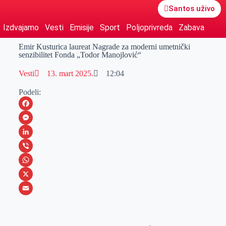
Santos uživo
Izdvajamo
Vesti
Emisije
Sport
Poljoprivreda
Zabava
Emir Kusturica laureat Nagrade za moderni umetnički
senzibilitet Fonda „Todor Manojlović“
Vesti
13. mart 2025.
12:04
Podeli:
F
a
M
c
e
L
e
s
i
V
b
s
n
i
W
o
e
k
b
h
X
o
n
e
e
a
E
k
g
d
r
t
m