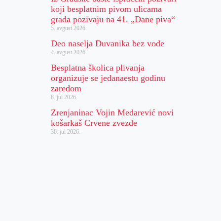
koji besplatnim pivom ulicama
grada pozivaju na 41. „Dane piva“
5. avgust 2026.
Deo naselja Duvanika bez vode
4. avgust 2026.
Besplatna školica plivanja
organizuje se jedanaestu godinu
zaredom
8. jul 2026.
Zrenjaninac Vojin Medarević novi
košarkaš Crvene zvezde
30. jul 2026.