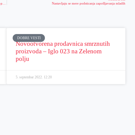
Subvencije za solarne panele samo građanima koji budu koristili koncept kupca-proizvođača
Nastavljaju se mere podsticanja zapošljavanja mladih
DOBRE VESTI
Novootvorena prodavnica smrznutih
proizvoda – Iglo 023 na Zelenom
polju
5. septembar 2022.
12:20