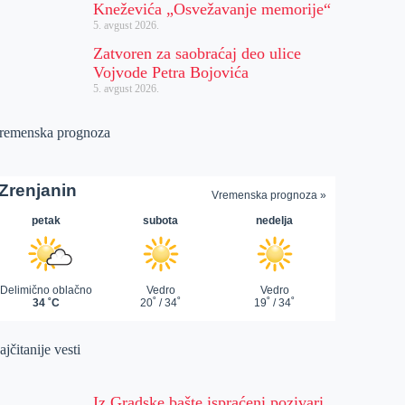
Kneževića „Osvežavanje memorije“
5. avgust 2026.
Zatvoren za saobraćaj deo ulice
Vojvode Petra Bojovića
5. avgust 2026.
remenska prognoza
jčitanije vesti
Iz Gradske bašte ispraćeni pozivari