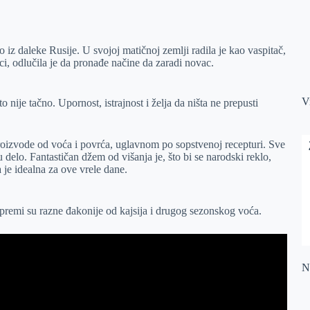
o iz daleke Rusije. U svojoj matičnoj zemlji radila je kao vaspitač,
uci, odlučila je da pronađe načine da zaradi novac.
V
o nije tačno. Upornost, istrajnost i želja da ništa ne prepusti
roizvode od voća i povrća, uglavnom po sopstvenoj recepturi. Sve
 delo. Fantastičan džem od višanja je, što bi se narodski reklo,
 je idealna za ove vrele dane.
ripremi su razne đakonije od kajsija i drugog sezonskog voća.
Na