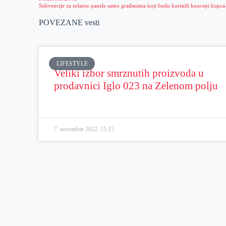
POVEZANE vesti
LIFESTYLE
Veliki izbor smrznutih proizvoda u
prodavnici Iglo 023 na Zelenom polju
7. novembar 2022.
15:15