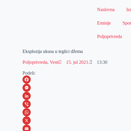
Naslovna
Iz
Emisije
Spor
Poljoprivreda
Eksplozija ukusa u teglici džema
Poljoprivreda
,
Vesti
15. jul 2021.
13:30
Podeli:
F
a
M
c
e
L
e
s
i
V
b
s
n
i
W
o
e
k
b
h
X