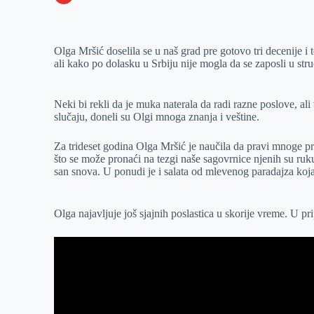
o
n
e
e
a
E
k
g
d
r
t
m
Olga Mršić doselila se u naš grad pre gotovo tri decenije i t
e
I
s
a
ali kako po dolasku u Srbiju nije mogla da se zaposli u str
r
n
A
i
p
l
Neki bi rekli da je muka naterala da radi razne poslove, ali t
p
slučaju, doneli su Olgi mnoga znanja i veštine.
Za trideset godina Olga Mršić je naučila da pravi mnoge p
što se može pronaći na tezgi naše sagovrnice njenih su ruku
san snova. U ponudi je i salata od mlevenog paradajza koja
Olga najavljuje još sjajnih poslastica u skorije vreme. U p