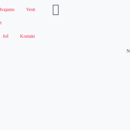
dvajamo
Vesti
t
Još
Kontakt
N