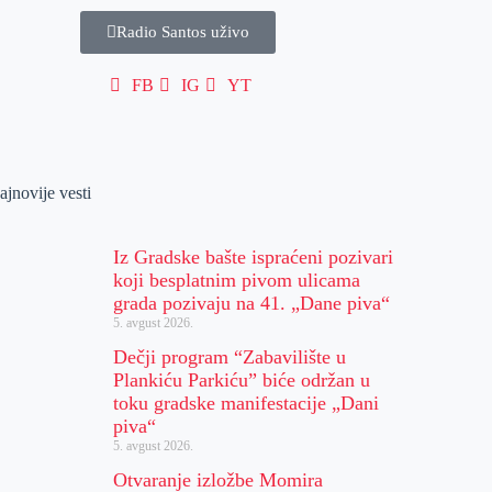
Radio Santos uživo
FB
IG
YT
ajnovije vesti
Iz Gradske bašte ispraćeni pozivari
koji besplatnim pivom ulicama
grada pozivaju na 41. „Dane piva“
5. avgust 2026.
Dečji program “Zabavilište u
Plankiću Parkiću” biće održan u
toku gradske manifestacije „Dani
piva“
5. avgust 2026.
Otvaranje izložbe Momira