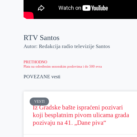
RTV Santos
Autor: Redakcija radio televizije Santos
PRETHODNO
Plata na određenim sezonskim poslovima i do 500 evra
POVEZANE vesti
VESTI
Iz Gradske bašte ispraćeni pozivari
koji besplatnim pivom ulicama grada
pozivaju na 41. „Dane piva“