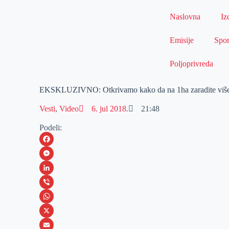
Naslovna
Iz
Emisije
Spor
Poljoprivreda
EKSKLUZIVNO: Otkrivamo kako da na 1ha zaradite više
Vesti
,
Video
6. jul 2018.
21:48
Podeli:
F
a
M
c
e
L
e
s
i
V
b
s
n
i
W
o
e
k
b
h
X