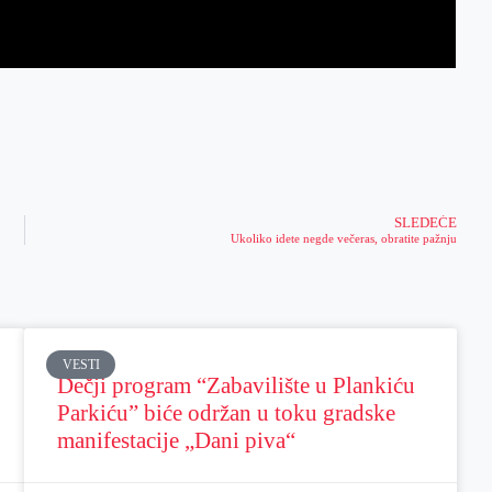
SLEDEĆE
Ukoliko idete negde večeras, obratite pažnju
VESTI
Dečji program “Zabavilište u Plankiću
Parkiću” biće održan u toku gradske
manifestacije „Dani piva“