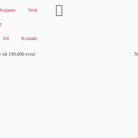
dvajamo
Vesti
t
Još
Kontakt
 od 190.000 evra!
N