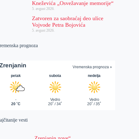
Kneževića „Osvežavanje memorije“
5. avgust 2026.
Zatvoren za saobraćaj deo ulice
Vojvode Petra Bojovića
5. avgust 2026.
remenska prognoza
jčitanije vesti
„Zrenjanin zove“