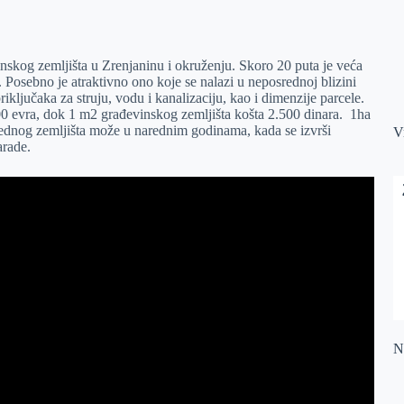
inskog zemljišta u Zrenjaninu i okruženju. Skoro 20 puta je veća
 Posebno je atraktivno ono koje se nalazi u neposrednoj blizini
riključaka za struju, vodu i kanalizaciju, kao i dimenzije parcele.
00 evra, dok 1 m2 građevinskog zemljišta košta 2.500 dinara. 1ha
ednog zemljišta može u narednim godinama, kada se izvrši
V
arade.
Na