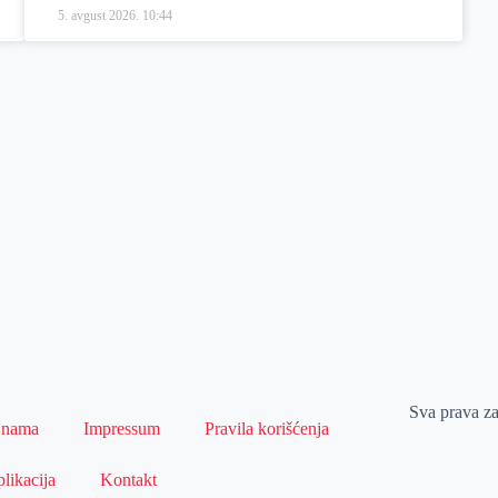
5. avgust 2026.
10:44
Sva prava z
 nama
Impressum
Pravila korišćenja
likacija
Kontakt