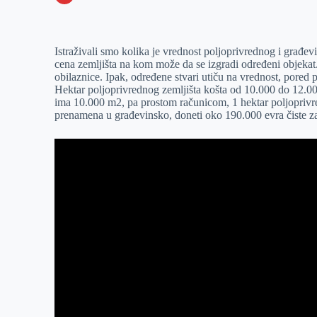
o
n
e
e
a
E
k
g
d
r
t
m
Istraživali smo kolika je vrednost poljoprivrednog i građev
e
I
s
a
cena zemljišta na kom može da se izgradi određeni objekat.
r
n
A
i
obilaznice. Ipak, određene stvari utiču na vrednost, pored p
Hektar poljoprivrednog zemljišta košta od 10.000 do 12.0
p
l
ima 10.000 m2, pa prostom računicom, 1 hektar poljoprivr
p
prenamena u građevinsko, doneti oko 190.000 evra čiste z