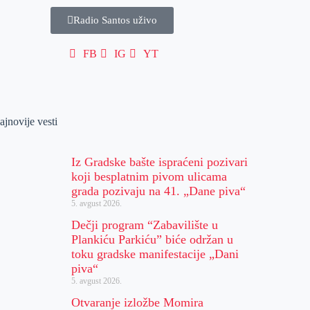
Radio Santos uživo
FB
IG
YT
ajnovije vesti
Iz Gradske bašte ispraćeni pozivari
koji besplatnim pivom ulicama
grada pozivaju na 41. „Dane piva“
5. avgust 2026.
Dečji program “Zabavilište u
Plankiću Parkiću” biće održan u
toku gradske manifestacije „Dani
piva“
5. avgust 2026.
Otvaranje izložbe Momira