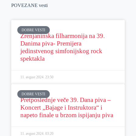
POVEZANE vesti
DOBRE VESTI
Zrenjaninska filharmonija na 39.
Danima piva- Premijera
jedinstvenog simfonijskog rock
spektakla
11. avgust 2024.
23:50
DOBRE VESTI
Pretposlednje veče 39. Dana piva –
Koncert „Bajage i Instruktora“ i
napeto finale u brzom ispijanju piva
11. avgust 2024.
03:20