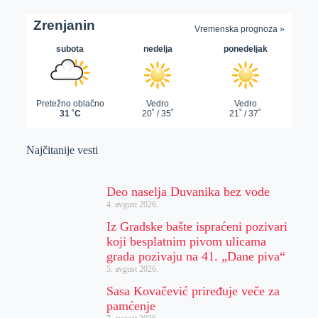
Najčitanije vesti
Deo naselja Duvanika bez vode
4. avgust 2026.
Iz Gradske bašte ispraćeni pozivari
koji besplatnim pivom ulicama
grada pozivaju na 41. „Dane piva“
5. avgust 2026.
Sasa Kovačević priređuje veče za
pamćenje