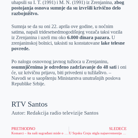
uhapsili su I. T. (1991) i M. N. (1991) iz Zrenjanina,
zbog
r
n
A
i
postojanja osnova sumnje da su izvršili krivično delo
razbojništvo.
p
l
p
Sumnja se da su oni 22. aprila ove godine, u noćnim
satima, napali tridesetsedmogodišnjeg vozača taksi vozila
iz Zrenjanina i uzeli mu oko
6.000 dinara pazara.
U
zrenjaninskoj bolnici, taksisti su konstatovane
lake telesne
povrede.
Po nalogu osnovnog javnog tužioca u Zrenjaninu,
osumnjičenima je određeno zadržavanje do 48 sati
i oni
će, uz krivičnu prijavu, biti privedeni u tužilaštvo. –
Navodi se u saopštenju Ministarstva unutrašnjih poslova
Republike Srbije.
RTV Santos
Autor: Redakcija radio televizije Santos
PRETHODNO
SLEDEĆE
Komarci – šta naši sugrađani misle o ovom problemu i šta se radi kako bi se suzbio njihov broj?
U Srpsku Crnju stigla najsavremenija laserska oprema u oblasti oftalmologije