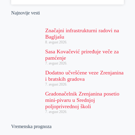
Najnovije vesti
Značajni infrastrukturni radovi na
Bagljašu
8. avgust 2026.
Sasa Kovačević priređuje veče za
pamćenje
7. avgust 2026.
Dodatno učvršćene veze Zrenjanina
i bratskih gradova
7. avgust 2026.
Gradonačelnik Zrenjanina posetio
mini-pivaru u Srednjoj
poljoprivrednoj školi
7. avgust 2026.
Vremenska prognoza