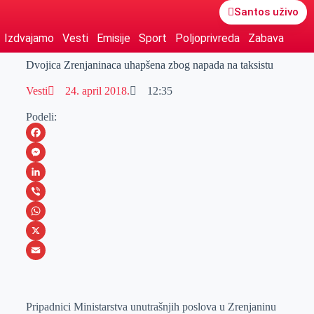
Santos uživo
Izdvajamo
Vesti
Emisije
Sport
Poljoprivreda
Zabava
Dvojica Zrenjaninaca uhapšena zbog napada na taksistu
Vesti
24. april 2018.
12:35
Podeli:
F
a
M
c
e
L
e
s
i
V
b
s
n
i
W
o
e
k
b
h
X
o
n
e
e
a
E
k
g
d
r
t
m
Pripadnici Ministarstva unutrašnjih poslova u Zrenjaninu
e
I
s
a