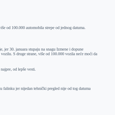
še od 100.000 automobila strepe od jednog datuma.
je, jer 30. januara stupaju na snagu Izmene i dopune
a vozilu. S druge strane, više od 100.000 vozila neće moći da
najpre, od lepše vesti.
 tu falinku jer nijedan tehnički pregled nije od tog datuma