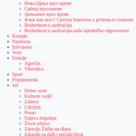
Нова Црња кроз време
Србија кроз време
Зрењанин кроз време
Језик као мост: Српска баштина у речима и словима
Bezbednost u saobraćaju
Bezbednost u saobraćaju-naša zajednička odgovornost
Kontakt
Naslovna
Izdvajamo
Vesti
Emisije
Agročas
Vikendica
Sport
Poljoprivreda
Još
Dobre vesti
Kulturni vodič
Zabava
Lifestyle
Posao
Najava događaja
Živeti zdravo
Zdravlje Žitišta na dlanu
Zdravlje za duži i srećniji život