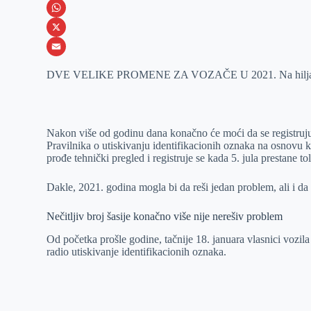
e
s
i
V
b
s
n
i
W
o
e
k
b
h
X
o
n
e
e
a
E
DVE VELIKE PROMENE ZA VOZAČE U 2021. Na hiljade vozila 
k
g
d
r
t
m
e
I
s
a
r
n
A
i
Nakon više od godinu dana konačno će moći da se registruju h
p
l
Pravilnika o utiskivanju identifikacionih oznaka na osnovu ko
prođe tehnički pregled i registruje se kada 5. jula prestane 
p
Dakle, 2021. godina mogla bi da reši jedan problem, ali i da
Nečitljiv broj šasije konačno više nije nerešiv problem
Od početka prošle godine, tačnije 18. januara vlasnici vozila 
radio utiskivanje identifikacionih oznaka.