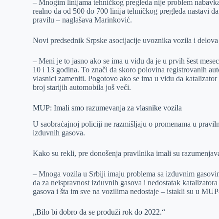
– Mnogim linijama tehničkog pregleda nije problem nabavka 
realno da od 500 do 700 linija tehničkog pregleda nastavi da
pravilu – naglašava Marinković.
Novi predsednik Srpske asocijacije uvoznika vozila i delova
– Meni je to jasno ako se ima u vidu da je u prvih šest mese
10 i 13 godina. To znači da skoro polovina registrovanih auto
vlasnici zameniti. Pogotovo ako se ima u vidu da katalizator
broj starijih automobila još veći.
MUP: Imali smo razumevanja za vlasnike vozila
U saobraćajnoj policiji ne razmišljaju o promenama u pravil
izduvnih gasova.
Kako su rekli, pre donošenja pravilnika imali su razumenjava
– Mnoga vozila u Srbiji imaju problema sa izduvnim gasovima.
da za neispravnost izduvnih gasova i nedostatak katalizatora
gasova i šta im sve na vozilima nedostaje – istakli su u MUP
„Bilo bi dobro da se produži rok do 2022.“