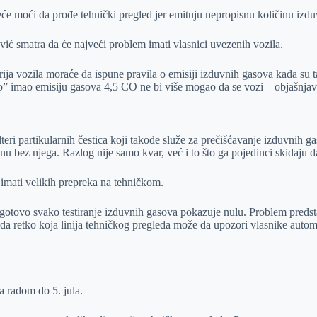
eće moći da prođe tehnički pregled jer emituju nepropisnu količinu izd
ić smatra da će najveći problem imati vlasnici uvezenih vozila.
rija vozila moraće da ispune pravila o emisiji izduvnih gasova kada su t
o” imao emisiju gasova 4,5 CO ne bi više mogao da se vozi – objašnja
lteri partikularnih čestica koji takođe služe za prečišćavanje izduvni
u bez njega. Razlog nije samo kvar, već i to što ga pojedinci skidaju da
 imati velikih prepreka na tehničkom.
pa gotovo svako testiranje izduvnih gasova pokazuje nulu. Problem predst
 da retko koja linija tehničkog pregleda može da upozori vlasnike aut
a radom do 5. jula.