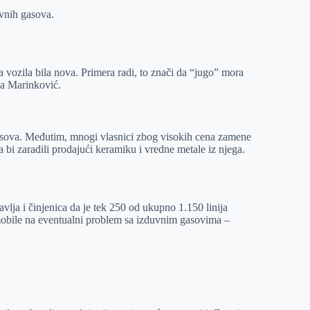
uvnih gasova.
a vozila bila nova. Primera radi, to znači da “jugo” mora
va Marinković.
h gasova. Međutim, mnogi vlasnici zbog visokih cena zamene
 bi zaradili prodajući keramiku i vredne metale iz njega.
avlja i činjenica da je tek 250 od ukupno 1.150 linija
omobile na eventualni problem sa izduvnim gasovima –