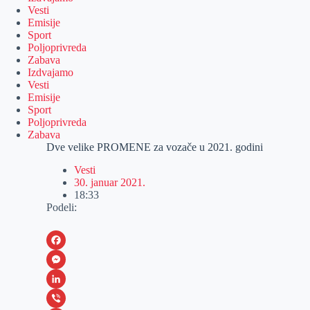
Vesti
Emisije
Sport
Poljoprivreda
Zabava
Izdvajamo
Vesti
Emisije
Sport
Poljoprivreda
Zabava
Dve velike PROMENE za vozače u 2021. godini
Vesti
30. januar 2021.
18:33
Podeli:
F
a
M
c
e
L