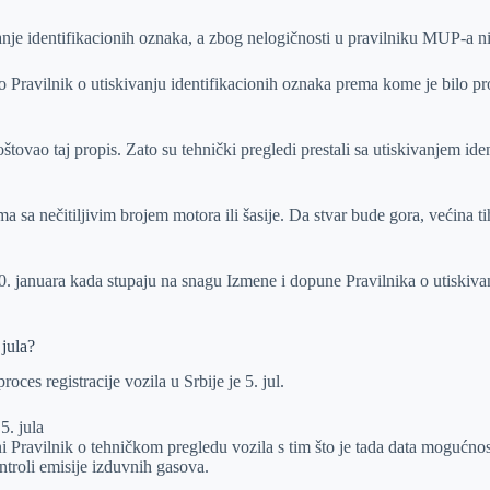
ivanje identifikacionih oznaka, a zbog nelogičnosti u pravilniku MUP-a 
Pravilnik o utiskivanju identifikacionih oznaka prema kome je bilo pr
tovao taj propis. Zato su tehnički pregledi prestali sa utiskivanjem iden
 sa nečitiljivim brojem motora ili šasije. Da stvar bude gora, većina ti
. januara kada stupaju na snagu Izmene i dopune Pravilnika o utiskiva
 jula?
ces registracije vozila u Srbije je 5. jul.
5. jula
i Pravilnik o tehničkom pregledu vozila s tim što je tada data mogućnost
ntroli emisije izduvnih gasova.