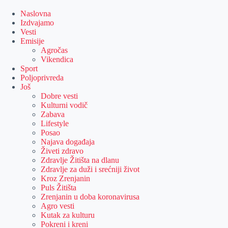
Skip
to
Naslovna
content
Izdvajamo
Vesti
Emisije
Agročas
Vikendica
Sport
Poljoprivreda
Još
Dobre vesti
Kulturni vodič
Zabava
Lifestyle
Posao
Najava događaja
Živeti zdravo
Zdravlje Žitišta na dlanu
Zdravlje za duži i srećniji život
Kroz Zrenjanin
Puls Žitišta
Zrenjanin u doba koronavirusa
Agro vesti
Kutak za kulturu
Pokreni i kreni