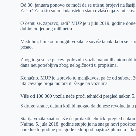
Od 30. januara ponovo će moći da se utisnu brojevi na šasiji
Zašto? Zato što su im tada istekla stara ovlašćenja za utisk
O čemu se, zapravo, radi? MUP je u julu 2019. godine doneo 
dubini od jednog milimetra.
Međutim, lim kod mnogih vozila je suviše tanak da bi se ispoš
posao.
Zbog toga su se placevi polovnih vozila napunili automobilima
dana neupotrebljiva zbog nelogičnosti u propisima.
Konačno, MUP je ispravio tu manjkavost pa će od subote, 30
ukucavanje broja motora ili šasije na vozilima.
Više od 100.000 vozila neće proći tehnički pregled nakon 5.
S druge strane, datum koji bi mogao da donese revoluciju u pro
Starija vozila znatno teže će prolaziti tehnički pregled nakon 
Naime, 5. jula 2018. godine stupio je na snagu novi pooštren
naredne tri godine prilagode jednoj od najstrožijih mera – ko