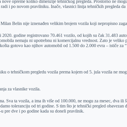
nove opreme koliko dimenzije tehničkog pregleda. Prostorno ne mogu da 
 radi i po novom pravilniku. Inače, vlasnici linija tehničkih pregleda d
 Milan Belin nije iznenađen velikim brojem vozila koji nepropisno zaga
ci 2020. godine registrovano 70.461 vozilo, od kojih su čak 31.483 aut
mobila nemaju ni upotrebnu ni komercijalnu vrednost. Zato je veliko pit
 košta gotovo kao njihov automobil od 1.500 do 2.000 evra – ističe za “B
niku o tehničkom pregledu vozila prema kojem od 5. jula vozila ne mogu
nja za vlasnike vozila.
 Sva ta vozila, a ima ih više od 100.000, ne mogu za mesec, dva ili še
 damo toleranciju od tri godine. S tim što je tehnički pregled obavezan 
-u pre dve i po godine kada su doneli pravilnik.