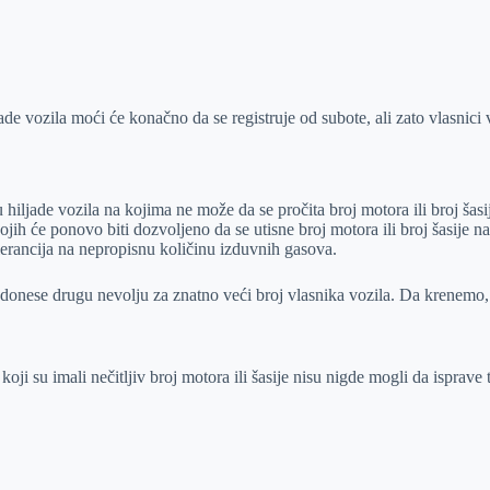
moći će konačno da se registruje od subote, ali zato vlasnici vi
iljade vozila na kojima ne može da se pročita broj motora ili broj šasi
jih će ponovo biti dozvoljeno da se utisne broj motora ili broj šasije n
tolerancija na nepropisnu količinu izduvnih gasova.
 donese drugu nevolju za znatno veći broj vlasnika vozila. Da krenemo, 
koji su imali nečitljiv broj motora ili šasije nisu nigde mogli da isprave