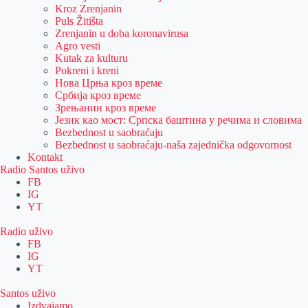
Kroz Zrenjanin
Puls Žitišta
Zrenjanin u doba koronavirusa
Agro vesti
Kutak za kulturu
Pokreni i kreni
Нова Црња кроз време
Србија кроз време
Зрењанин кроз време
Језик као мост: Српска баштина у речима и словима
Bezbednost u saobraćaju
Bezbednost u saobraćaju-naša zajednička odgovornost
Kontakt
Radio Santos uživo
FB
IG
YT
Radio uživo
FB
IG
YT
Santos uživo
Izdvajamo