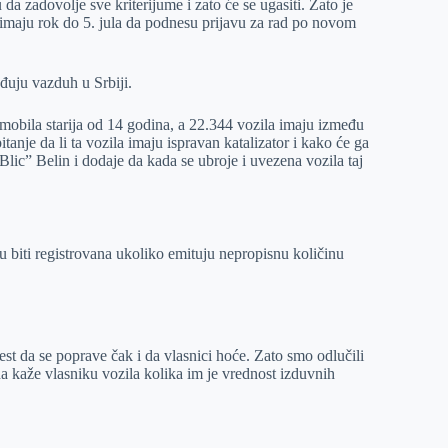
zadovolje sve kriterijume i zato će se ugasiti. Zato je
a imaju rok do 5. jula da podnesu prijavu za rad po novom
đuju vazduh u Srbiji.
omobila starija od 14 godina, a 22.344 vozila imaju između
anje da li ta vozila imaju ispravan katalizator i kako će ga
lic” Belin i dodaje da kada se ubroje i uvezena vozila taj
 biti registrovana ukoliko emituju nepropisnu količinu
st da se poprave čak i da vlasnici hoće. Zato smo odlučili
da kaže vlasniku vozila kolika im je vrednost izduvnih