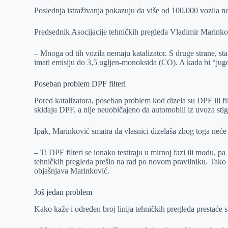
Poslednja istraživanja pokazuju da više od 100.000 vozila n
Predsednik Asocijacije tehničkih pregleda Vladimir Marinkov
– Mnoga od tih vozila nemaju katalizator. S druge strane, sta
imati emisiju do 3,5 ugljen-monoksida (CO). A kada bi “jug
Poseban problem DPF filteri
Pored katalizatora, poseban problem kod dizela su DPF ili fi
skidaju DPF, a nije neuobičajeno da automobili iz uvoza stign
Ipak, Marinković smatra da vlasnici dizelaša zbog toga neće
– Ti DPF filteri se ionako testiraju u mirnoj fazi ili modu, 
tehničkih pregleda prešlo na rad po novom pravilniku. Tako
objašnjava Marinković.
Još jedan problem
Kako kaže i određen broj linija tehničkih pregleda prestaće s