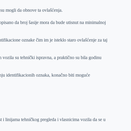
nisu mogli da obnove ta ovlašćenja.
opisano da broj šasije mora da bude utisnut na minimalnoj
tifikacione oznake čim im je isteklo staro ovlašćenje za taj
h vozila su tehnički ispravna, a praktično su bila godinu
nju identifikacionih oznaka, konačno biti moguće
 i linijama tehničkog pregleda i vlasnicima vozila da se u