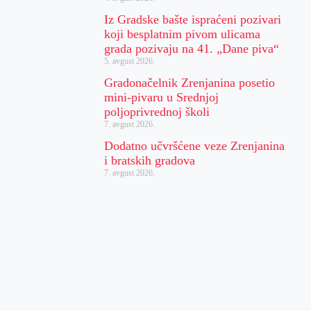
Iz Gradske bašte ispraćeni pozivari
koji besplatnim pivom ulicama
grada pozivaju na 41. „Dane piva“
5. avgust 2026.
Gradonačelnik Zrenjanina posetio
mini-pivaru u Srednjoj
poljoprivrednoj školi
7. avgust 2026.
Dodatno učvršćene veze Zrenjanina
i bratskih gradova
7. avgust 2026.