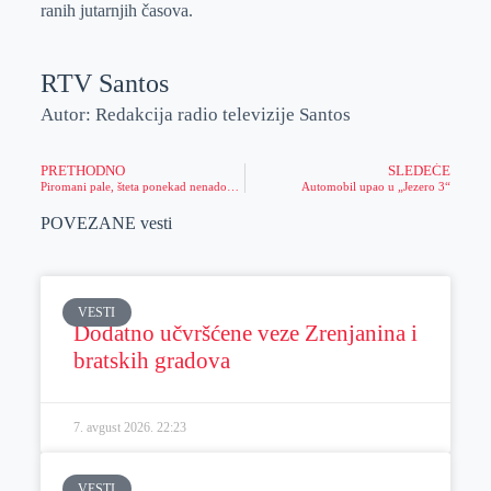
ranih jutarnjih časova.
RTV Santos
Autor: Redakcija radio televizije Santos
PRETHODNO
SLEDEĆE
Piromani pale, šteta ponekad nenadoknadiva
Automobil upao u „Jezero 3“
POVEZANE vesti
VESTI
Dodatno učvršćene veze Zrenjanina i
bratskih gradova
7. avgust 2026.
22:23
VESTI