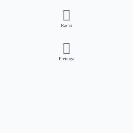
Radio
Pretraga
Pretraga
Kategorije
Ostalo
Naslovna