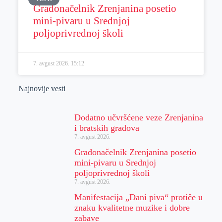
Gradonačelnik Zrenjanina posetio
mini-pivaru u Srednjoj
poljoprivrednoj školi
7. avgust 2026.
15:12
Najnovije vesti
Dodatno učvršćene veze Zrenjanina
i bratskih gradova
7. avgust 2026.
Gradonačelnik Zrenjanina posetio
mini-pivaru u Srednjoj
poljoprivrednoj školi
7. avgust 2026.
Manifestacija „Dani piva“ protiče u
znaku kvalitetne muzike i dobre
zabave