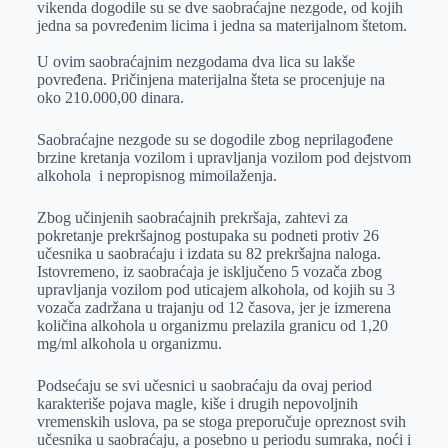
vikenda dogodile su se dve saobraćajne nezgode, od kojih
r
n
A
i
jedna sa povređenim licima i jedna sa materijalnom štetom.
p
l
U ovim saobraćajnim nezgodama dva lica su lakše
p
povređena. Pričinjena materijalna šteta se procenjuje na
oko 210.000,00 dinara.
Saobraćajne nezgode su se dogodile zbog neprilagođene
brzine kretanja vozilom i upravljanja vozilom pod dejstvom
alkohola i nepropisnog mimoilaženja.
Zbog učinjenih saobraćajnih prekršaja, zahtevi za
pokretanje prekršajnog postupaka su podneti protiv 26
učesnika u saobraćaju i izdata su 82 prekršajna naloga.
Istovremeno, iz saobraćaja je isključeno 5 vozača zbog
upravljanja vozilom pod uticajem alkohola, od kojih su 3
vozača zadržana u trajanju od 12 časova, jer je izmerena
količina alkohola u organizmu prelazila granicu od 1,20
mg/ml alkohola u organizmu.
Podsećaju se svi učesnici u saobraćaju da ovaj period
karakteriše pojava magle, kiše i drugih nepovoljnih
vremenskih uslova, pa se stoga preporučuje opreznost svih
učesnika u saobraćaju, a posebno u periodu sumraka, noći i