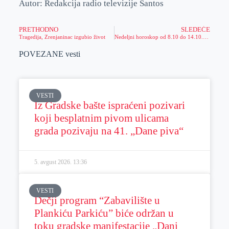
Autor: Redakcija radio televizije Santos
PRETHODNO
SLEDEĆE
Tragedija, Zrenjaninac izgubio život
Nedeljni horoskop od 8.10 do 14.10.2018.godine
POVEZANE vesti
VESTI
Iz Gradske bašte ispraćeni pozivari
koji besplatnim pivom ulicama
grada pozivaju na 41. „Dane piva“
5. avgust 2026.
13:36
VESTI
Dečji program “Zabavilište u
Plankiću Parkiću” biće održan u
toku gradske manifestacije „Dani