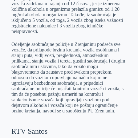
vozača zadržana u trajanju od 12 časova, jer je izmerena
količina alkohola u organizmu prelazila granicu od 1,20
mg/ml alkohola u organizmu. Takođe, iz saobraćaja je
isključeno 5 vozila, od toga, 2 vozila zbog isteka važnosti
registracione nalepnice i 3 vozila zbog tehničke
neispravnosti.
Odeljenje saobraćajne policije u Zrenjaninu podseća sve
vozače, da prilagode brzinu kretanja vozila osobinama i
stanju puta, vidljivosti, preglednosti, atmosferskim
prilikama, stanju vozila i tereta, gustini saobraćaja i drugim
saobraćajnim uslovima, tako da vozilo mogu
blagovremeno da zaustave pred svakom preprekom,
odnosno da vozilom upravljaju na način kojim ne
ugrožavaju bezbednost saobraćaja, a pripadnici
saobraćajne policije će pojačati kontrolu vozača i vozila, s
tim da će posebnu pažnju usmeriti na kontrolu i
sankcionisanje vozača koji upravljaju vozilom pod
dejstvom alkohola i vozača koji ne poštuju ograničenje
brzine kretanja, navodi se u saopštenju PU Zrenjanin.
RTV Santos