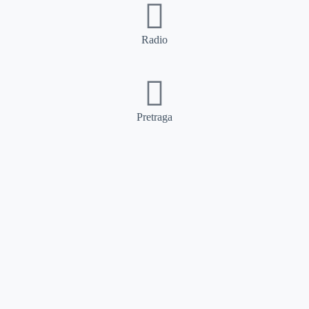
Radio
Pretraga
Pretraga
Kategorije
Ostalo
Naslovna