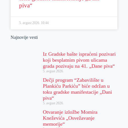
piva“
5. avgust 2026.
10:44
Najnovije vesti
Iz Gradske bašte ispraćeni pozivari
koji besplatnim pivom ulicama
grada pozivaju na 41. „Dane piva“
5. avgust 2026.
Dečji program “Zabavilište u
Plankiću Parkiću” biće održan u
toku gradske manifestacije „Dani
piva“
5. avgust 2026.
Otvaranje izložbe Momira
Kneževića „Osvežavanje
memorije“