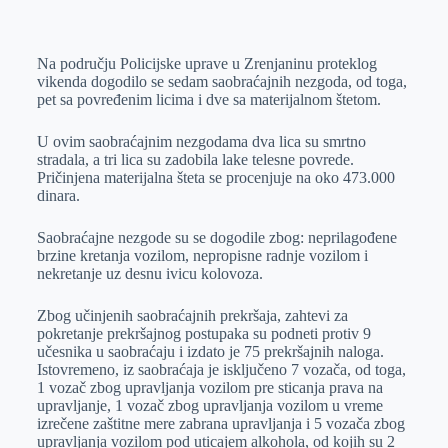
o
n
e
e
a
E
k
g
d
r
t
m
Na području Policijske uprave u Zrenjaninu proteklog
e
I
s
a
vikenda dogodilo se sedam saobraćajnih nezgoda, od toga,
r
n
A
i
pet sa povređenim licima i dve sa materijalnom štetom.
p
l
U ovim saobraćajnim nezgodama dva lica su smrtno
p
stradala, a tri lica su zadobila lake telesne povrede.
Pričinjena materijalna šteta se procenjuje na oko 473.000
dinara.
Saobraćajne nezgode su se dogodile zbog: neprilagođene
brzine kretanja vozilom, nepropisne radnje vozilom i
nekretanje uz desnu ivicu kolovoza.
Zbog učinjenih saobraćajnih prekršaja, zahtevi za
pokretanje prekršajnog postupaka su podneti protiv 9
učesnika u saobraćaju i izdato je 75 prekršajnih naloga.
Istovremeno, iz saobraćaja je isključeno 7 vozača, od toga,
1 vozač zbog upravljanja vozilom pre sticanja prava na
upravljanje, 1 vozač zbog upravljanja vozilom u vreme
izrečene zaštitne mere zabrana upravljanja i 5 vozača zbog
upravljanja vozilom pod uticajem alkohola, od kojih su 2