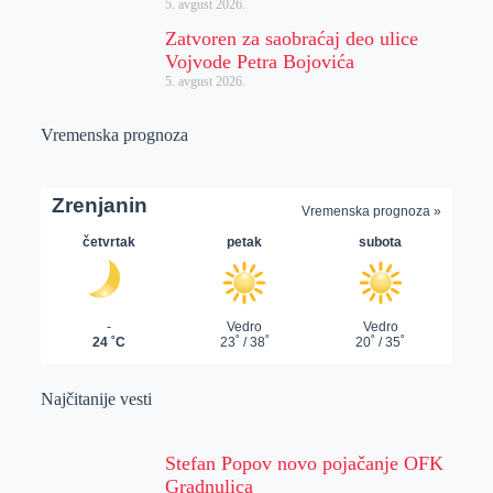
5. avgust 2026.
Zatvoren za saobraćaj deo ulice
Vojvode Petra Bojovića
5. avgust 2026.
Vremenska prognoza
Najčitanije vesti
Stefan Popov novo pojačanje OFK
Gradnulica