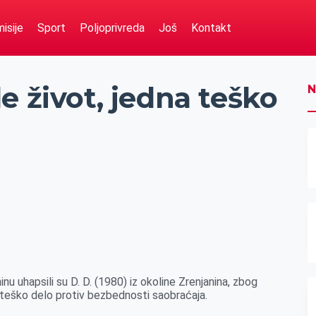
isije
Sport
Poljoprivreda
Još
Kontakt
e život, jedna teško
N
nu uhapsili su D. D. (1980) iz okoline Zrenjanina, zbog
o teško delo protiv bezbednosti saobraćaja.