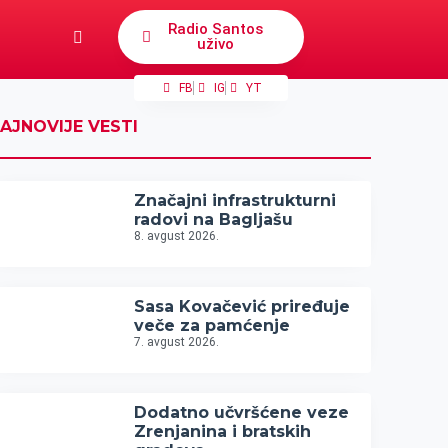
Radio Santos
uživo
FB
IG
YT
AJNOVIJE VESTI
Značajni infrastrukturni
radovi na Bagljašu
8. avgust 2026.
Sasa Kovačević priređuje
veče za pamćenje
7. avgust 2026.
Dodatno učvršćene veze
Zrenjanina i bratskih