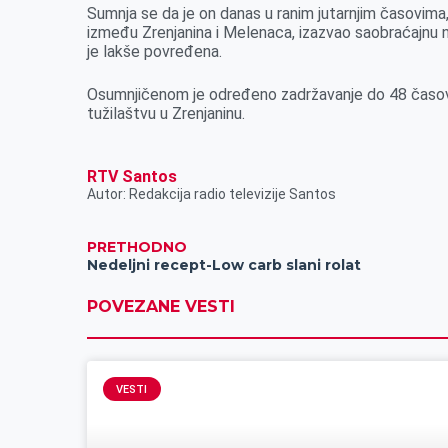
Sumnja se da je on danas u ranim jutarnjim časovima
k
e
n
p
između Zrenjanina i Melenaca, izazvao saobraćajnu n
r
je lakše povređena.
Osumnjičenom je određeno zadržavanje do 48 časova i
tužilaštvu u Zrenjaninu.
RTV Santos
Autor: Redakcija radio televizije Santos
PRETHODNO
Nedeljni recept-Low carb slani rolat
POVEZANE VESTI
VESTI