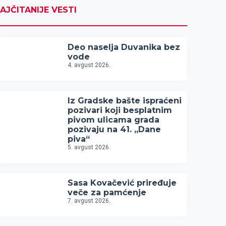
AJČITANIJE VESTI
Deo naselja Duvanika bez
vode
4. avgust 2026.
Iz Gradske bašte ispraćeni
pozivari koji besplatnim
pivom ulicama grada
pozivaju na 41. „Dane
piva“
5. avgust 2026.
Sasa Kovačević priređuje
veče za pamćenje
7. avgust 2026.