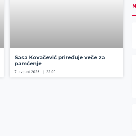
N
Sasa Kovačević priređuje veče za
pamćenje
7. avgust 2026.
23:00