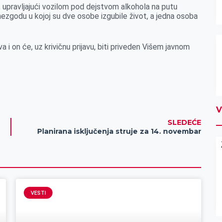
, upravljajući vozilom pod dejstvom alkohola na putu
ezgodu u kojoj su dve osobe izgubile život, a jedna osoba
 on će, uz krivičnu prijavu, biti priveden Višem javnom
V
SLEDEĆE
Planirana isključenja struje za 14. novembar
VESTI