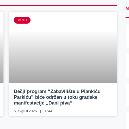
N
VESTI
Dečji program “Zabavilište u Plankiću
Parkiću” biće održan u toku gradske
manifestacije „Dani piva“
5. avgust 2026.
10:44