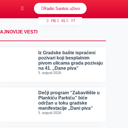
Radio Santos uživo
FB
IG
YT
AJNOVIJE VESTI
Iz Gradske bašte ispraćeni
pozivari koji besplatnim
pivom ulicama grada pozivaju
na 41. „Dane piva“
5. avgust 2026.
Dečji program “Zabavilište u
Plankiću Parkiću” biće
održan u toku gradske
manifestacije „Dani piva“
5. avgust 2026.