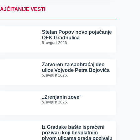
AJČITANIJE VESTI
Stefan Popov novo pojačanje
OFK Gradnulica
5. avgust 2026.
Zatvoren za saobraćaj deo
ulice Vojvode Petra Bojovića
5. avgust 2026.
„Zrenjanin zove“
5. avgust 2026.
Iz Gradske bašte ispraćeni
pozivari koji besplatnim
pivom ulicama grada pozivaju