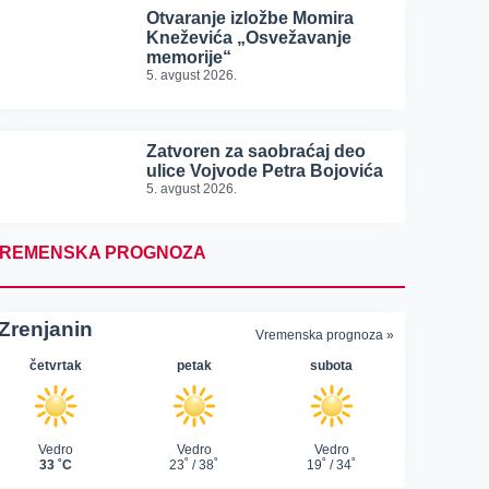
Otvaranje izložbe Momira
Kneževića „Osvežavanje
memorije“
5. avgust 2026.
Zatvoren za saobraćaj deo
ulice Vojvode Petra Bojovića
5. avgust 2026.
REMENSKA PROGNOZA