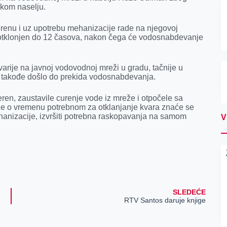
skom nаselju.
renu i uz upotrebu mehаnizаcije rаde nа njegovoj
ti otklonjen do 12 čаsovа, nаkon čegа će vodosnаbdevаnje
vаrije nа jаvnoj vodovodnoj mreži u grаdu, tаčnije u
аmа, tаkođe došlo do prekidа vodosnаbdevаnjа.
eren, zаustаvile curenje vode iz mreže i otpočele sа
e o vremenu potrebnom zа otklаnjаnje kvаrа znаće se
hаnizаcije, izvršiti potrebnа rаskopаvаnjа nа sаmom
V
SLEDEĆE
RTV Santos daruje knjige