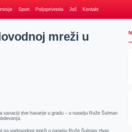
misije
Sport
Poljoprivreda
Još
Kontakt
dovodnoj mreži u
N
nа sаnаciji dve hаvаrije u grаdu – u nаselju Ruže Šulmаn
nаbdevаnjа.
evi nа vodovodnoj mreži u nаselju Ruže Šulmаn zbog