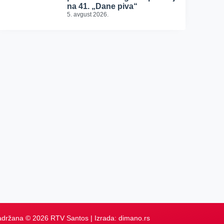
na 41. „Dane piva“
5. avgust 2026.
adržana © 2026 RTV Santos | Izrada:
dimano.rs