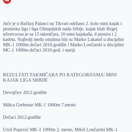
o
n
e
e
a
E
k
g
d
r
t
m
Juče je u Bačkoj Palanci na Tikvari održano 2. kolo mini kajak i
e
I
s
a
pionirska liga i liga Olimpijskih nada Srbije, kajak klub Begej
r
n
A
i
učestvovao je sa 15 takmičara, 10 mini kajakaša, 4 pionira i 2
kadeta. Najbolji među ostalima bili su Marko Lakatuš u disciplini
p
l
MK-1 1000m dečaci 2010.godište i Marko Lončarski u disciplini
p
MC-1 1000m dečaci 2010.god. i stariji.
REZULTATI TAKMIČARA PO KATEGORIJAMA: MINI
KAJAK LIGA SRBIJE
Devojčice 2012.godište
Milica Grebenar MK-1 1000m 7.mesto
Dečaci 2012.godište
Uroš Popović MK-1 1000m 2. mesto, Miloš Lončarski MK-1