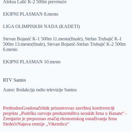
Aleksa Lalić K-2 500m prevrnuće
EKIPNI PLASMAN 8.mesto
LIGA OLIMPISKIH NADA (KADETI)
Stevan Bojanić K-1 500m 11.mesto(finale), Stefan Trubajić K-1
500m 13.mesto(finale), Stevan Bojanić-Stefan Trubajić K-2 500m
6.mesto
EKIPNI PLASMAN 10.mesto
RTV Santos
Autor: Redakcija radio televizije Santos
Prethodno
Gradonačelnik prisustvovao završnoj konferenciji
projekta „Podrška razvoju preduzetništva seoskih žena u Banatu“ -
Zrenjanin je prepoznao značaj ekonomskog osnaživanja žena
Sledeće
Najava emisije „Vikendica“