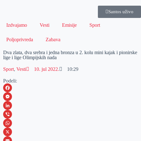
Santos uživo
Izdvajamo
Vesti
Emisije
Sport
Poljoprivreda
Zabava
Dva zlata, dva srebra i jedna bronza u 2. kolu mini kajak i pionirske
lige i lige Olimpijskih nada
Sport
,
Vesti
10. jul 2022.
10:29
Podeli:
F
a
M
c
e
L
e
s
i
V
b
s
n
i
W
o
e
k
b
h
X