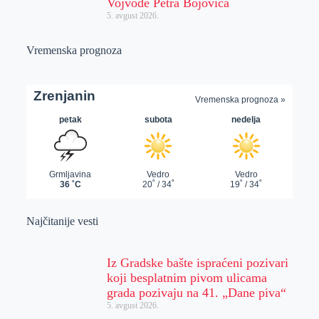
Vojvode Petra Bojovića
5. avgust 2026.
Vremenska prognoza
Najčitanije vesti
Iz Gradske bašte ispraćeni pozivari
koji besplatnim pivom ulicama
grada pozivaju na 41. „Dane piva“
5. avgust 2026.