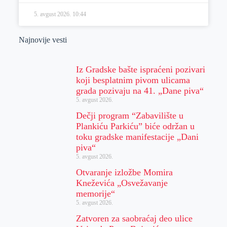
5. avgust 2026.
10:44
Najnovije vesti
Iz Gradske bašte ispraćeni pozivari
koji besplatnim pivom ulicama
grada pozivaju na 41. „Dane piva“
5. avgust 2026.
Dečji program “Zabavilište u
Plankiću Parkiću” biće održan u
toku gradske manifestacije „Dani
piva“
5. avgust 2026.
Otvaranje izložbe Momira
Kneževića „Osvežavanje
memorije“
5. avgust 2026.
Zatvoren za saobraćaj deo ulice