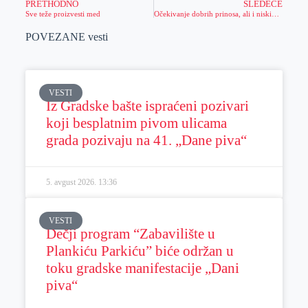
PRETHODNO
SLEDEĆE
Sve teže proizvesti med
Očekivanje dobrih prinosa, ali i niskih cena
POVEZANE vesti
VESTI
Iz Gradske bašte ispraćeni pozivari
koji besplatnim pivom ulicama
grada pozivaju na 41. „Dane piva“
5. avgust 2026.
13:36
VESTI
Dečji program “Zabavilište u
Plankiću Parkiću” biće održan u
toku gradske manifestacije „Dani
piva“