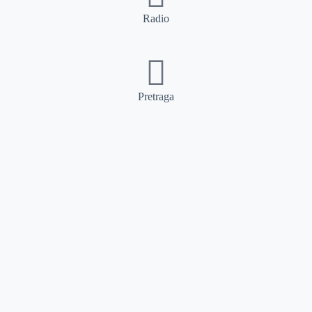
Radio
Pretraga
Pretraga
Kategorije
Ostalo
Naslovna
Izdvajamo