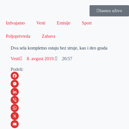
Santos uživo
Izdvajamo
Vesti
Emisije
Sport
Poljoprivreda
Zabava
Dva sela kompletno ostaju bez struje, kao i deo grada
Vesti
8. avgust 2019.
20:57
Podeli:
F
a
M
c
e
L
e
s
i
V
b
s
n
i
W
o
e
k
b
h
X