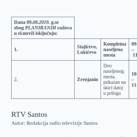
o
n
e
e
a
E
k
g
d
r
t
m
e
I
s
a
Dana
09.
08.2019.
g.se
zbog
PLANIRANIH
radova
r
n
A
i
u el.mreži isključuju:
p
l
Kompletna
09
p
Stajićevo,
1
.
naseljena
–
Lukićevo
mesta
1
Deo
naseljenog
10
mesta,
2.
Zrenjanin
–
prikazan na
11
skici datoj
u prilogu
RTV Santos
Autor: Redakcija radio televizije Santos