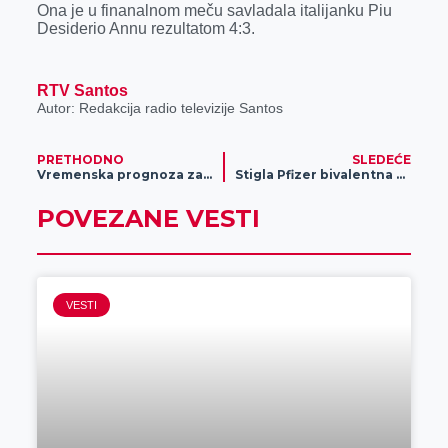
Ona je u finanalnom meču savladala italijanku Piu
r
Desiderio Annu rezultatom 4:3.
RTV Santos
Autor: Redakcija radio televizije Santos
PRETHODNO
SLEDEĆE
Vremenska prognoza za 6. februar
Stigla Pfizer bivalentna vakcina protiv COVID-19
POVEZANE VESTI
VESTI