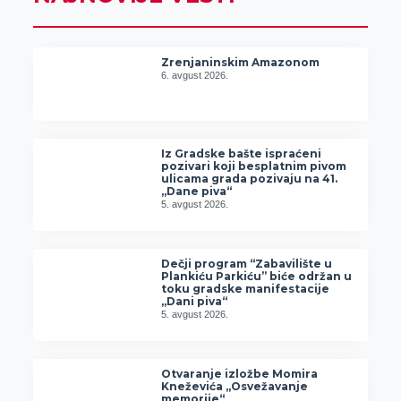
Zrenjaninskim Amazonom
6. avgust 2026.
Iz Gradske bašte ispraćeni
pozivari koji besplatnim pivom
ulicama grada pozivaju na 41.
„Dane piva“
5. avgust 2026.
Dečji program “Zabavilište u
Plankiću Parkiću” biće održan u
toku gradske manifestacije
„Dani piva“
5. avgust 2026.
Otvaranje izložbe Momira
Kneževića „Osvežavanje
memorije“