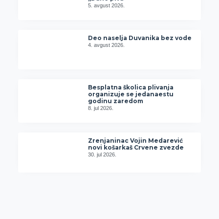
5. avgust 2026.
Deo naselja Duvanika bez vode
4. avgust 2026.
Besplatna školica plivanja
organizuje se jedanaestu
godinu zaredom
8. jul 2026.
Zrenjaninac Vojin Medarević
novi košarkaš Crvene zvezde
30. jul 2026.