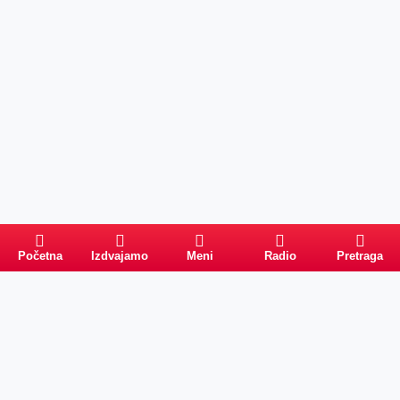
Početna
Izdvajamo
Meni
Radio
Pretraga
Pretraga
Kategorije