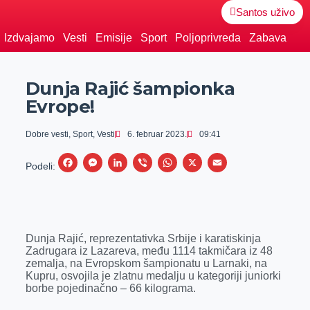
Santos uživo
Izdvajamo
Vesti
Emisije
Sport
Poljoprivreda
Zabava
Dunja Rajić šampionka
Evrope!
Dobre vesti
,
Sport
,
Vesti
6. februar 2023.
09:41
F
M
L
V
W
X
E
Podeli:
a
e
i
i
h
m
c
s
n
b
a
a
e
s
k
e
t
i
Dunja Rajić, reprezentativka Srbije i karatiskinja
b
e
e
r
s
l
Zadrugara iz Lazareva, među 1114 takmičara iz 48
o
n
d
A
zemalja, na Evropskom šampionatu u Larnaki, na
Kupru, osvojila je zlatnu medalju u kategoriji juniorki
o
g
I
p
borbe pojedinačno – 66 kilograma.
k
e
n
p