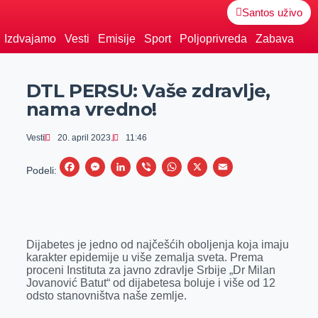
Santos uživo
Izdvajamo
Vesti
Emisije
Sport
Poljoprivreda
Zabava
DTL PERSU: Vaše zdravlje,
nama vredno!
Vesti
20. april 2023.
11:46
F
M
L
V
W
X
E
Podeli:
a
e
i
i
h
m
c
s
n
b
a
a
e
s
k
e
t
i
Dijabetes je jedno od najčešćih oboljenja koja imaju
b
e
e
r
s
l
karakter epidemije u više zemalja sveta. Prema
o
n
d
A
proceni Instituta za javno zdravlje Srbije „Dr Milan
Jovanović Batut“ od dijabetesa boluje i više od 12
o
g
I
p
odsto stanovništva naše zemlje.
k
e
n
p