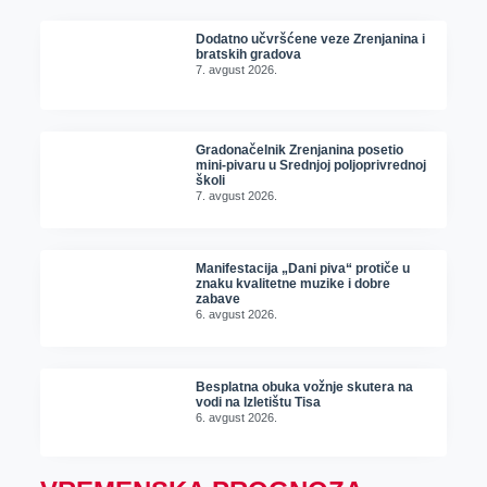
Dodatno učvršćene veze Zrenjanina i
bratskih gradova
7. avgust 2026.
Gradonačelnik Zrenjanina posetio
mini-pivaru u Srednjoj poljoprivrednoj
školi
7. avgust 2026.
Manifestacija „Dani piva“ protiče u
znaku kvalitetne muzike i dobre
zabave
6. avgust 2026.
Besplatna obuka vožnje skutera na
vodi na Izletištu Tisa
6. avgust 2026.