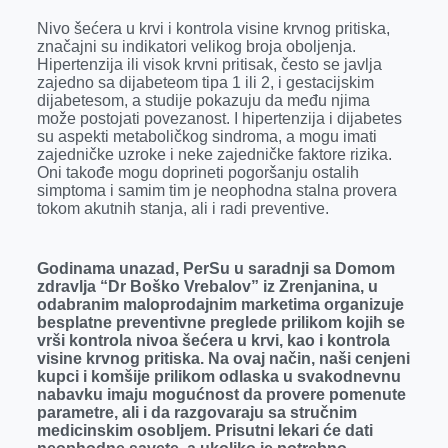
r
Nivo šećera u krvi i kontrola visine krvnog pritiska,
značajni su indikatori velikog broja oboljenja.
Hipertenzija ili visok krvni pritisak, često se javlja
zajedno sa dijabeteom tipa 1 ili 2, i gestacijskim
dijabetesom, a studije pokazuju da među njima
može postojati povezanost. I hipertenzija i dijabetes
su aspekti metaboličkog sindroma, a mogu imati
zajedničke uzroke i neke zajedničke faktore rizika.
Oni takođe mogu doprineti pogoršanju ostalih
simptoma i samim tim je neophodna stalna provera
tokom akutnih stanja, ali i radi preventive.
Godinama unazad, PerSu u saradnji sa Domom
zdravlja “Dr Boško Vrebalov” iz Zrenjanina, u
odabranim maloprodajnim marketima organizuje
besplatne preventivne preglede prilikom kojih se
vrši kontrola nivoa šećera u krvi, kao i kontrola
visine krvnog pritiska. Na ovaj način, naši cenjeni
kupci i komšije prilikom odlaska u svakodnevnu
nabavku imaju mogućnost da provere pomenute
parametre, ali i da razgovaraju sa stručnim
medicinskim osobljem. Prisutni lekari će dati