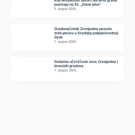
koji besplatnim pivom ulicama grada
pozivaju na 41. „Dane piva“
5. avgust 2026.
Gradonačelnik Zrenjanina posetio
mini-pivaru u Srednjoj poljoprivrednoj
školi
7. avgust 2026.
Dodatno učvršćene veze Zrenjanina i
bratskih gradova
7. avgust 2026.