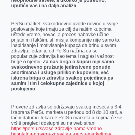
neophodne savete, a ukoliko je potrebno,
uputiće vas i na dalje analize.
PerSu marketi svakodnevno uvode novine u svoje
poslovanje koje imaju za cilj da našim kupcima
uštede vreme, novac, a proces nabavke učine
prijatnim i lakšim, ali misija kompanije nije samo to.
Inspirisanje i motivisanje kupaca da brinu u svom
zdravlju, jedan je od PerSu načina da se
popularizuje zdravlja kao tema i naglasi važnost
brige o njemu.
Za nas briga o kupcu nije samo
svakodnevno pružanje jedinstvene ponude
asortimana i usluge prilikom kupovine, već
iskrena briga o zdravlju svakog pojedinca pa
samim i tim i celokupne zajednice u kojoj
poslujemo.
Provere zdravlja se održavaju svakog meseca u 3-4
izabrana PerSu marketa u periodu od 8 do 10 sati, a
tačni datumi i lokacije PerSu marketa u kojima će se
vršiti pregledi dostupni su na web strani
https://persu.rs/vase-zdravlje-nama-vredno-
besplatna-provera-zdravlja-u-persu-marketima/
.