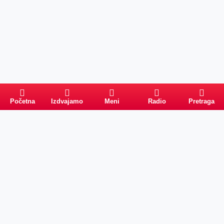
Početna
Izdvajamo
Meni
Radio
Pretraga
Pretraga
Kategorije
Ostalo
Naslovna