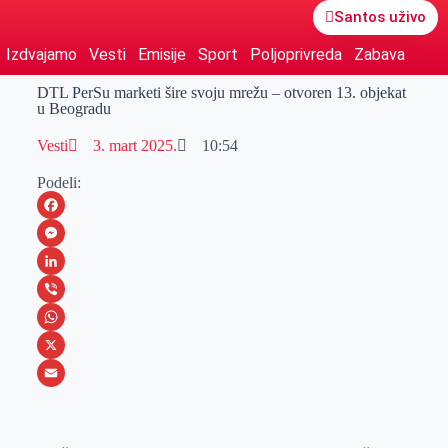
Santos uživo
Izdvajamo
Vesti
Emisije
Sport
Poljoprivreda
Zabava
DTL PerSu marketi šire svoju mrežu – otvoren 13. objekat
u Beogradu
Vesti
3. mart 2025.
10:54
Podeli:
F
a
M
c
e
L
e
s
i
V
b
s
n
i
W
o
e
k
b
h
X
o
n
e
e
a
E
k
g
d
r
t
m