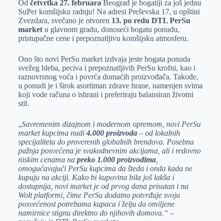
Od
četvrtka 27. februara
Beograd je bogatiji za još jednu
e
I
s
a
SuPer komšijsku radnju! Na adresi Preševska 17, u opštini
r
n
A
i
Zvezdara, svečano je otvoren
13. po redu DTL PerSu
market
u glavnom gradu, donoseći bogatu ponudu,
p
l
pristupačne cene i prepoznatljivu komšijsku atmosferu.
p
Ono što novi PerSu market izdvaja jeste bogata ponuda
svežeg hleba, peciva i prepoznatljivih PerSu krofni, kao i
raznovrsnog voća i povrća domaćih proizvođača. Takođe,
u ponudi je i širok asortiman zdrave hrane, namenjen svima
koji vode računa o ishrani i preferiraju balansiran životni
stil.
„
Savremenim dizajnom i modernom opremom, novi PerSu
market kupcima nudi
4.000 proizvoda
– od lokalnih
specijaliteta do proverenih globalnih brendova. Posebna
pažnja posvećena je svakodnevnim akcijama, ali i redovno
niskim cenama na
preko 1.000 proizvodima
,
omogućavajući PerSu kupcima da šteda i onda kada ne
kupuju na akciji. Kako bi kupovina bila još lakša i
dostupnija, novi market je od prvog dana prisutan i na
Wolt platformi, čime PerSu dodatno potvrđuje svoju
posvećenost potrebama kupaca i želju da omiljene
namirnice stignu direktno do njihovih domova.“ –