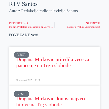
RTV Santos
Autor: Redakcija radio televizije Santos
PRETHODNO
SLEDEĆE
Pioniri Proletera vicešampioni Vojvodine
Počeo je Veliki Vaskršnji post
POVEZANE vesti
VESTI
Dragana Mirković priredila veče za
pamćenje na Trgu slobode
9. avgust 2026.
11:33
VESTI
Dragana Mirković donosi najveće
hitove na Trg slobode