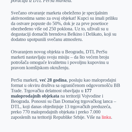
poručuju iz DTL PerSu marketa.
Svečano otvaranje marketa obeleženo je specijalnim
aktivnostima samo za ovaj objekat! Kupci su imali priliku
da ostvare popuste do 50%, dok je za prve posetioce
obezbeđeno više od 250 poklona. Uz to, uživali su u
degustaciji domaćih brendova Belkino i Delikato, koji su
dodatno upotpunili svečanu atmosferu.
Otvaranjem novog objekta u Beogradu, DTL PerSu
marketi nastavljaju svoju misiju – da što većem broju
potrošača omoguće kvalitetnu i povoljnu kupovinu u
pravom komšijskom okruženju.
PerSu marketi,
već 28 godina
, posluju kao maloprodajni
format u okviru društva sa ograničenom odgovornošću BB
Trade. Trgovačku delatnost obavljaju u
177
maloprodajnih objekata
na teritoriji Vojvodine i
Beograda. Ponosni su član Domaćeg trgovačkog lanca –
DTL, koji danas objedinjuje 13 trgovačkih preduzeća,
preko 770 maloprodajnih objekata i preko 7.000
zaposlenih na teritoriji Republike Srbije. Više na
linku
.