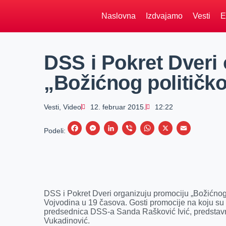
Naslovna
Izdvajamo
Vesti
E
DSS i Pokret Dveri
„Božićnog političk
Vesti
,
Video
12. februar 2015.
12:22
F
M
L
V
W
X
E
Podeli:
a
e
i
i
h
m
c
s
n
b
a
a
e
s
k
e
t
i
b
e
e
r
s
l
DSS i Pokret Dveri organizuju promociju „Božićnog 
o
n
d
A
Vojvodina u 19 časova. Gosti promocije na koju su p
predsednica DSS-a Sanda Rašković Ivić, predstavni
o
g
I
p
Vukadinović.