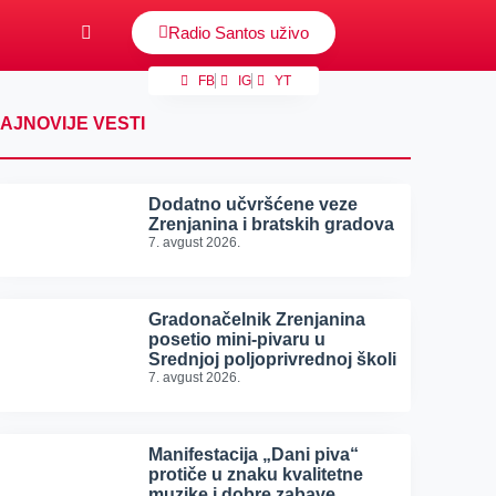
Radio Santos uživo
FB
IG
YT
AJNOVIJE VESTI
Dodatno učvršćene veze
Zrenjanina i bratskih gradova
7. avgust 2026.
Gradonačelnik Zrenjanina
posetio mini-pivaru u
Srednjoj poljoprivrednoj školi
7. avgust 2026.
Manifestacija „Dani piva“
protiče u znaku kvalitetne
muzike i dobre zabave