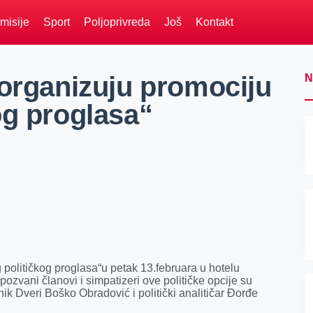
misije
Sport
Poljoprivreda
Još
Kontakt
 organizuju promociju
N
og proglasa“
političkog proglasa“u petak 13.februara u hotelu
ozvani članovi i simpatizeri ove političke opcije su
k Dveri Boško Obradović i politički analitičar Đorđe