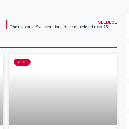
SLEDEĆE
t se loše odnosi prema lokalnim samoupravama
Obeležavanje Svetskog dana dece obolele od raka 15. februara u Zrenjaninu
VESTI