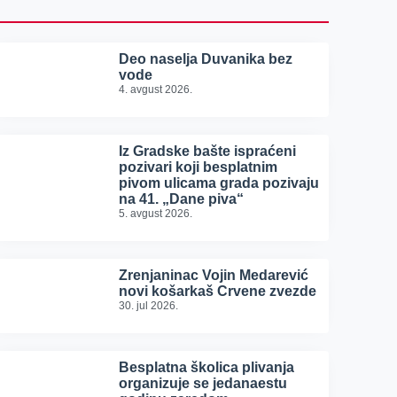
Deo naselja Duvanika bez
vode
4. avgust 2026.
Iz Gradske bašte ispraćeni
pozivari koji besplatnim
pivom ulicama grada pozivaju
na 41. „Dane piva“
5. avgust 2026.
Zrenjaninac Vojin Medarević
novi košarkaš Crvene zvezde
30. jul 2026.
Besplatna školica plivanja
organizuje se jedanaestu