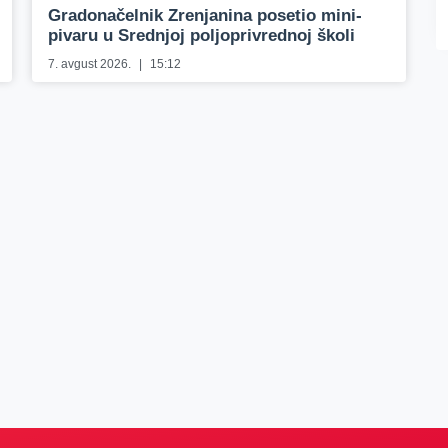
Gradonačelnik Zrenjanina posetio mini-
pivaru u Srednjoj poljoprivrednoj školi
7. avgust 2026.
15:12