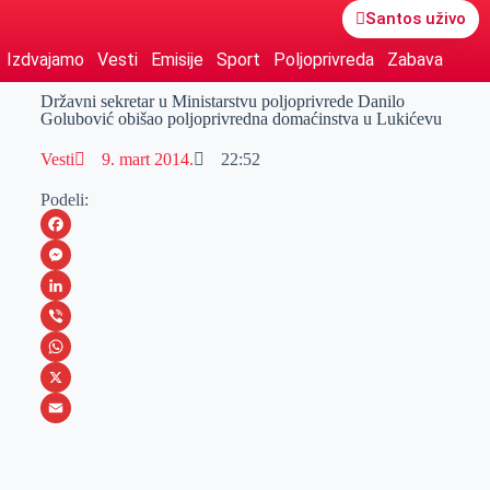
Santos uživo
Izdvajamo
Vesti
Emisije
Sport
Poljoprivreda
Zabava
Državni sekretar u Ministarstvu poljoprivrede Danilo
Golubović obišao poljoprivredna domaćinstva u Lukićevu
Vesti
9. mart 2014.
22:52
Podeli:
F
a
M
c
e
L
e
s
i
V
b
s
n
i
W
o
e
k
b
h
X
o
n
e
e
a
E
k
g
d
r
t
m