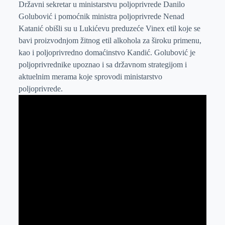
e
I
s
a
Državni sekretar u ministarstvu poljoprivrede Danilo
Golubović i pomoćnik ministra poljoprivrede Nenad
r
n
A
i
Katanić obišli su u Lukićevu preduzeće Vinex etil koje se
p
l
bavi proizvodnjom žitnog etil alkohola za široku primenu,
p
kao i poljoprivredno domaćinstvo Kandić. Golubović je
poljoprivrednike upoznao i sa državnom strategijom i
aktuelnim merama koje sprovodi ministarstvo
poljoprivrede.