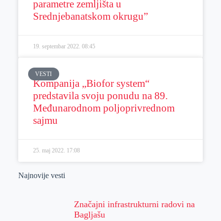
parametre zemljišta u
Srednjebanatskom okrugu”
19. septembar 2022.
08:45
VESTI
Kompanija „Biofor system“
predstavila svoju ponudu na 89.
Međunarodnom poljoprivrednom
sajmu
25. maj 2022.
17:08
Najnovije vesti
Značajni infrastrukturni radovi na
Bagljašu