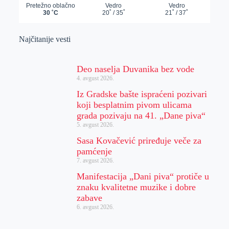
Najčitanije vesti
Deo naselja Duvanika bez vode
4. avgust 2026.
Iz Gradske bašte ispraćeni pozivari
koji besplatnim pivom ulicama
grada pozivaju na 41. „Dane piva“
5. avgust 2026.
Sasa Kovačević priređuje veče za
pamćenje
7. avgust 2026.
Manifestacija „Dani piva“ protiče u
znaku kvalitetne muzike i dobre
zabave
6. avgust 2026.