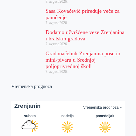
8. avgust 2026.
Sasa Kovačević priređuje veče za
pamćenje
7. avgust 2026.
Dodatno učvršćene veze Zrenjanina
i bratskih gradova
7. avgust 2026.
Gradonačelnik Zrenjanina posetio
mini-pivaru u Srednjoj
poljoprivrednoj školi
7. avgust 2026.
Vremenska prognoza