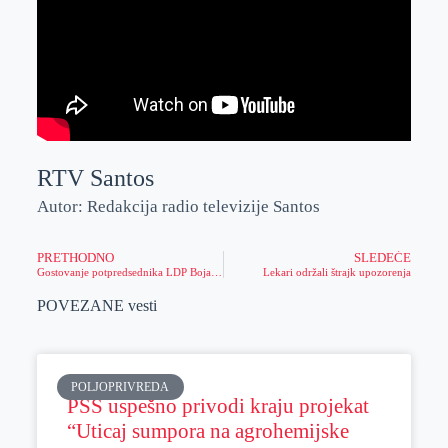
RTV Santos
Autor: Redakcija radio televizije Santos
PRETHODNO
SLEDEĆE
Gostovanje potpredsednika LDP Bojana Đurića
Lekari održali štrajk upozorenja
POVEZANE vesti
POLJOPRIVREDA
PSS uspešno privodi kraju projekat
“Uticaj sumpora na agrohemijske