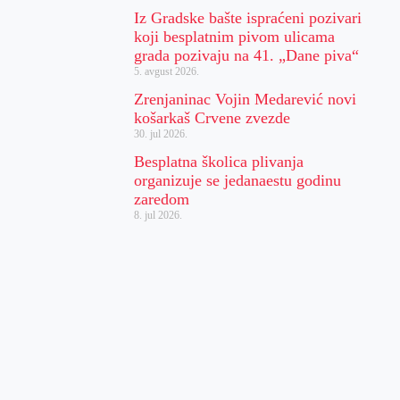
Iz Gradske bašte ispraćeni pozivari
koji besplatnim pivom ulicama
grada pozivaju na 41. „Dane piva“
5. avgust 2026.
Zrenjaninac Vojin Medarević novi
košarkaš Crvene zvezde
30. jul 2026.
Besplatna školica plivanja
organizuje se jedanaestu godinu
zaredom
8. jul 2026.