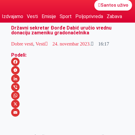
Santos uživo
Izdvajamo
Vesti
Emisije
Sport
Poljoprivreda
Zabava
Državni sekretar Đorđe Dabić uručio vrednu
donaciju zameniku gradonačelnika
Dobre vesti
,
Vesti
24. novembar 2023.
16:17
Podeli:
F
a
M
c
e
L
e
s
i
V
b
s
n
i
W
o
e
k
b
h
X
o
n
e
e
a
E
k
g
d
r
t
m