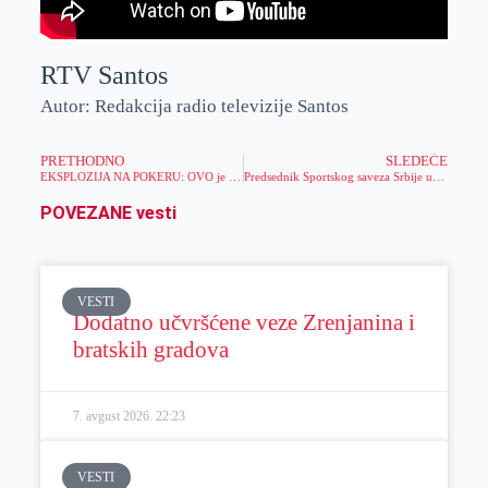
RTV Santos
Autor: Redakcija radio televizije Santos
PRETHODNO
SLEDEĆE
EKSPLOZIJA NA POKERU: OVO je DUO koji je „RASTURIO SVE“ i uzeo blizu 1.100.000 DINARA!
Predsednik Sportskog saveza Srbije uručio sportsku opremu deci u Tomaševcu
POVEZANE vesti
VESTI
Dodatno učvršćene veze Zrenjanina i
bratskih gradova
7. avgust 2026.
22:23
VESTI