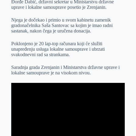
Đorđe Dabić, državni sekretar u Ministarstvu državne
e
I
s
a
uprave i lokalne samouprave posetio je Zrenjanin.
r
n
A
i
p
l
Njega je dočekao i primio u svom kabinetu zamenik
gradonačelnika Saša Santovac sa kojim je imao radni
p
sastanak, nakon čega je uručena donacija.
Poklonjeno je 20 lap-top računara koji će služiti
unapređenju usluga lokalne samouprave i ubrzati
svakodnevni rad sa strankama.
Saradnja grada Zrenjanin i Ministarstva državne uprave i
lokalne samouprave je na visokom nivou.