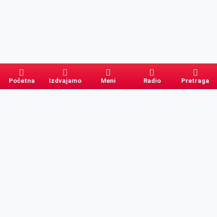
Početna
Izdvajamo
Meni
Radio
Pretraga
Pretraga
Kategorije
Ostalo
Naslovna
Izdvajamo