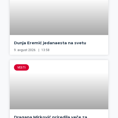
Dunja Eremić jedanaesta na svetu
9. avgust 2026.
13:58
VESTI
Dragana Mirković priredila veče za