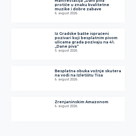
Manifestacija „Dani piva“
protiče u znaku kvalitetne
muzike i dobre zabave
6. avgust 2026.
Iz Gradske bašte ispraćeni
pozivari koji besplatnim pivom
ulicama grada pozivaju na 41.
„Dane piva“
5. avgust 2026.
Besplatna obuka vožnje skutera
na vodi na Izletištu Tisa
6. avgust 2026.
Zrenjaninskim Amazonom
6. avgust 2026.