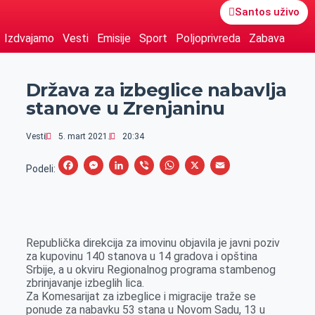
Santos uživo
Izdvajamo
Vesti
Emisije
Sport
Poljoprivreda
Zabava
Država za izbeglice nabavlja
stanove u Zrenjaninu
Vesti
5. mart 2021.
20:34
F
M
L
V
W
X
E
Podeli:
a
e
i
i
h
m
c
s
n
b
a
a
e
s
k
e
t
i
Republička direkcija za imovinu objavila je javni poziv
b
e
e
r
s
l
za kupovinu 140 stanova u 14 gradova i opština
o
n
d
A
Srbije, a u okviru Regionalnog programa stambenog
zbrinjavanje izbeglih lica.
o
g
I
p
Za Komesarijat za izbeglice i migracije traže se
k
e
n
p
ponude za nabavku 53 stana u Novom Sadu, 13 u