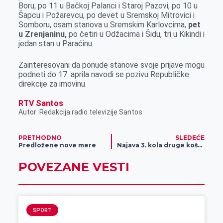
Boru, po 11 u Bačkoj Palanci i Staroj Pazovi, po 10 u
r
Šapcu i Požarevcu, po devet u Sremskoj Mitrovici i
Somboru, osam stanova u Sremskim Karlovcima,
pet
u Zrenjaninu,
po četiri u Odžacima i Šidu, tri u Kikindi i
jedan stan u Paraćinu.
Zainteresovani da ponude stanove svoje prijave mogu
podneti do 17. aprila navodi se pozivu Republičke
direkcije za imovinu.
RTV Santos
Autor: Redakcija radio televizije Santos
PRETHODNO
SLEDEĆE
Predložene nove mere
Najava 3. kola druge košarkaške lige Srbije
POVEZANE VESTI
SPORT