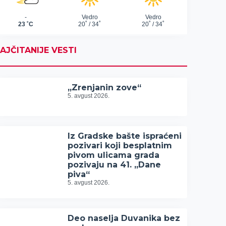
AJČITANIJE VESTI
„Zrenjanin zove“
5. avgust 2026.
Iz Gradske bašte ispraćeni
pozivari koji besplatnim
pivom ulicama grada
pozivaju na 41. „Dane
piva“
5. avgust 2026.
Deo naselja Duvanika bez