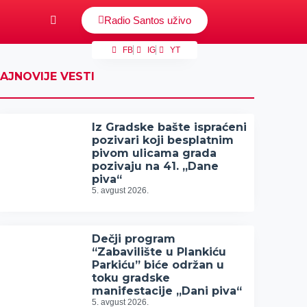
Radio Santos uživo
FB
IG
YT
AJNOVIJE VESTI
Iz Gradske bašte ispraćeni
pozivari koji besplatnim
pivom ulicama grada
pozivaju na 41. „Dane
piva“
5. avgust 2026.
Dečji program
“Zabavilište u Plankiću
Parkiću” biće održan u
toku gradske
manifestacije „Dani piva“
5. avgust 2026.