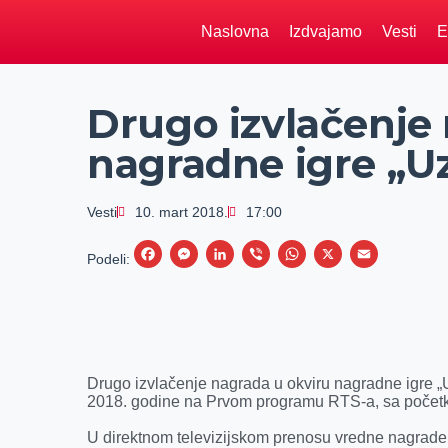
Naslovna
Izdvajamo
Vesti
E
Drugo izvlačenje
nagradne igre „U
Vesti
10. mart 2018.
17:00
F
M
L
V
W
X
E
Podeli:
a
e
i
i
h
m
c
s
n
b
a
a
e
s
k
e
t
i
b
e
e
r
s
l
Drugo izvlačenje nagrada u okviru nagradne igre „U
o
n
d
A
2018. godine na Prvom programu RTS-a, sa počet
o
g
I
p
U direktnom televizijskom prenosu vredne nagrade 