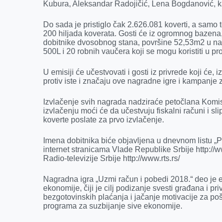
k
e
n
p
Kubura, Aleksandar Radojičić, Lena Bogdanović, k
r
Do sada je pristiglo čak 2.626.081 koverti, a samo
200 hiljada koverata. Gosti će iz ogromnog bazena,
dobitnike dvosobnog stana, površine 52,53m2 u na
500L i 20 robnih vaučera koji se mogu koristiti u p
U emisiji će učestvovati i gosti iz privrede koji će
protiv iste i značaju ove nagradne igre i kampanje 
Izvlačenje svih nagrada nadziraće petočlana Komis
izvlačenju moći će da učestvuju fiskalni računi i slip
koverte poslate za prvo izvlačenje.
Imena dobitnika biće objavljena u dnevnom listu „Po
internet stranicama Vlade Republike Srbije http://w
Radio-televizije Srbije http://www.rts.rs/
Nagradna igra „Uzmi račun i pobedi 2018.“ deo je 
ekonomije, čiji je cilj podizanje svesti građana i p
bezgotovinskih plaćanja i jačanje motivacije za p
programa za suzbijanje sive ekonomije.