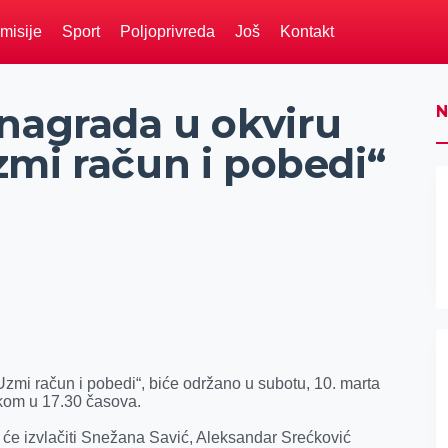
misije
Sport
Poljoprivreda
Još
Kontakt
 nagrada u okviru
N
zmi račun i pobedi“
zmi račun i pobedi“, biće održano u subotu, 10. marta
kom u 17.30 časova.
će izvlačiti Snežana Savić, Aleksandar Srećković