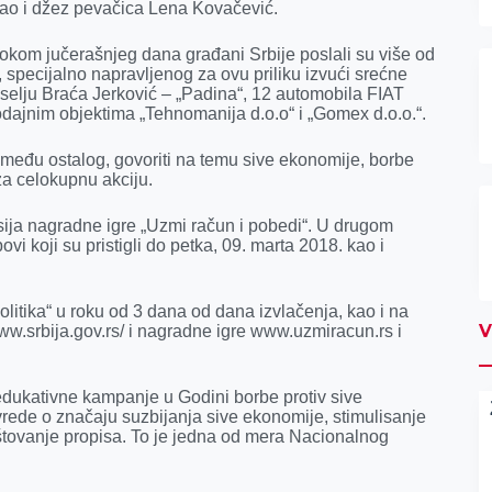
ao i džez pevačica Lena Kovačević.
 tokom jučerašnjeg dana građani Srbije poslali su više od
 specijalno napravljenog za ovu priliku izvući srećne
selju Braća Jerković – „Padina“, 12 automobila FIAT
rodajnim objektima „Tehnomanija d.o.o“ i „Gomex d.o.o.“.
, između ostalog, govoriti na temu sive ekonomije, borbe
za celokupnu akciju.
ija nagradne igre „Uzmi račun i pobedi“. U drugom
ovi koji su pristigli do petka, 09. marta 2018. kao i
litika“ u roku od 3 dana od dana izvlačenja, kao i na
V
ww.srbija.gov.rs/ i nagradne igre www.uzmiracun.rs i
edukativne kampanje u Godini borbe protiv sive
rivrede o značaju suzbijanja sive ekonomije, stimulisanje
oštovanje propisa. To je jedna od mera Nacionalnog