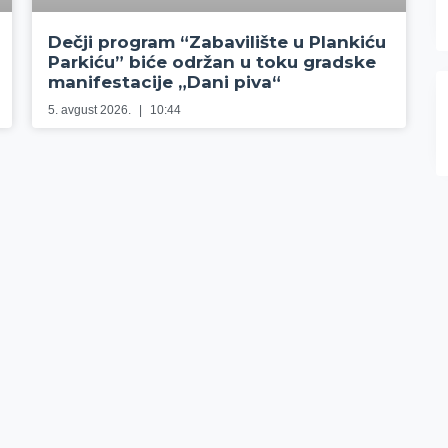
Dečji program “Zabavilište u Plankiću
Parkiću” biće održan u toku gradske
manifestacije „Dani piva“
5. avgust 2026.
10:44