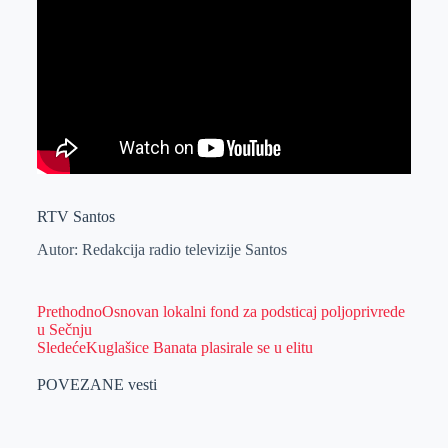
RTV Santos
Autor: Redakcija radio televizije Santos
Prethodno
Osnovan lokalni fond za podsticaj poljoprivrede
u Sečnju
Sledeće
Kuglašice Banata plasirale se u elitu
POVEZANE vesti