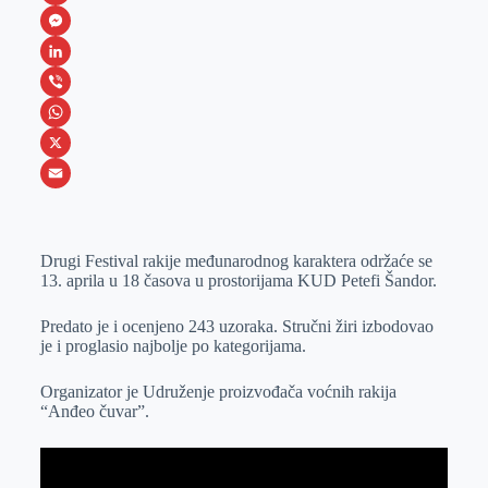
F
a
M
c
e
L
e
s
i
V
b
s
n
i
W
o
e
k
b
h
X
o
n
e
e
a
E
k
g
d
r
t
m
Drugi Festival rakije međunarodnog karaktera održaće se
e
I
s
a
13. aprila u 18 časova u prostorijama KUD Petefi Šandor.
r
n
A
i
p
l
Predato je i ocenjeno 243 uzoraka. Stručni žiri izbodovao
je i proglasio najbolje po kategorijama.
p
Organizator je Udruženje proizvođača voćnih rakija
“Anđeo čuvar”.