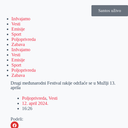
Santos uživo
Izdvajamo
Vesti
Emisije
Sport
Poljoprivreda
Zabava
Izdvajamo
Vesti
Emisije
Sport
Poljoprivreda
Zabava
Drugi međunarodni Festival rakije održaće se u Mužlji 13.
aprila
Poljoprivreda
,
Vesti
12. april 2024.
16:26
Podeli: