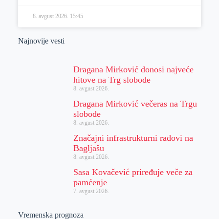
8. avgust 2026.
15:45
Najnovije vesti
Dragana Mirković donosi najveće
hitove na Trg slobode
8. avgust 2026.
Dragana Mirković večeras na Trgu
slobode
8. avgust 2026.
Značajni infrastrukturni radovi na
Bagljašu
8. avgust 2026.
Sasa Kovačević priređuje veče za
pamćenje
7. avgust 2026.
Vremenska prognoza