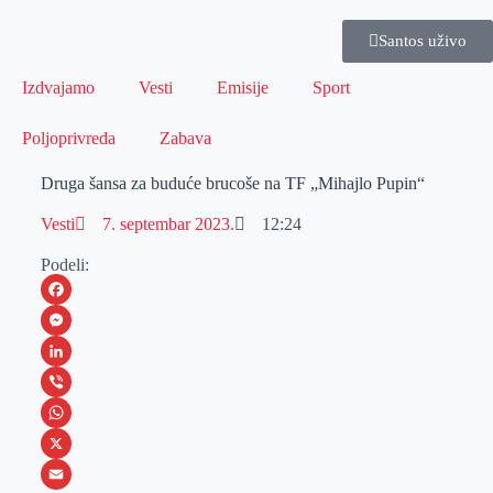
Santos uživo
Izdvajamo
Vesti
Emisije
Sport
Poljoprivreda
Zabava
Druga šansa za buduće brucoše na TF „Mihajlo Pupin“
Vesti
7. septembar 2023.
12:24
Podeli:
F
a
M
c
e
L
e
s
i
V
b
s
n
i
W
o
e
k
b
h
X