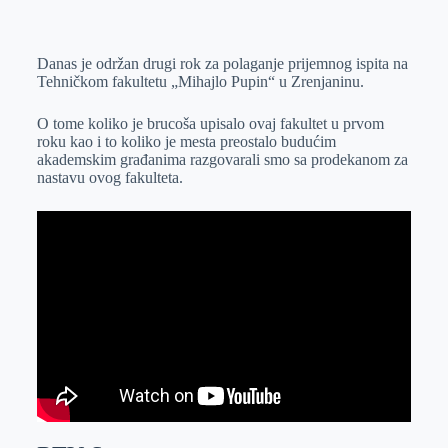
o
n
e
e
a
E
k
g
d
r
t
m
Danas je održan drugi rok za polaganje prijemnog ispita na
e
I
s
a
Tehničkom fakultetu „Mihajlo Pupin“ u Zrenjaninu.
r
n
A
i
p
l
O tome koliko je brucoša upisalo ovaj fakultet u prvom
roku kao i to koliko je mesta preostalo budućim
p
akademskim građanima razgovarali smo sa prodekanom za
nastavu ovog fakulteta.