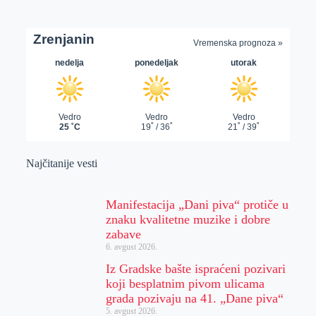
Najčitanije vesti
Manifestacija „Dani piva“ protiče u
znaku kvalitetne muzike i dobre
zabave
6. avgust 2026.
Iz Gradske bašte ispraćeni pozivari
koji besplatnim pivom ulicama
grada pozivaju na 41. „Dane piva“
5. avgust 2026.