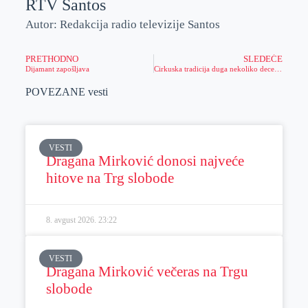
RTV Santos
Autor: Redakcija radio televizije Santos
PRETHODNO
SLEDEĆE
Dijamant zapošljava
Cirkuska tradicija duga nekoliko decenija
POVEZANE vesti
VESTI
Dragana Mirković donosi najveće
hitove na Trg slobode
8. avgust 2026.
23:22
VESTI
Dragana Mirković večeras na Trgu
slobode