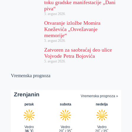
toku gradske manifestacije „Dani
piva“
5. avgust 2026.
Otvaranje izložbe Momira
Kneževića „Osvežavanje
memorije“
5. avgust 2026.
Zatvoren za saobraćaj deo ulice
Vojvode Petra Bojovića
5. avgust 2026.
Vremenska prognoza