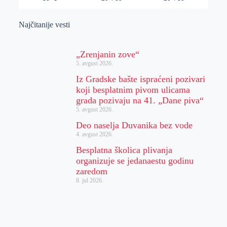
Najčitanije vesti
„Zrenjanin zove“
5. avgust 2026.
Iz Gradske bašte ispraćeni pozivari
koji besplatnim pivom ulicama
grada pozivaju na 41. „Dane piva“
5. avgust 2026.
Deo naselja Duvanika bez vode
4. avgust 2026.
Besplatna školica plivanja
organizuje se jedanaestu godinu
zaredom
8. jul 2026.