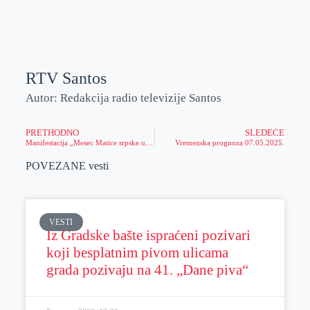
RTV Santos
Autor: Redakcija radio televizije Santos
PRETHODNO
SLEDEĆE
Manifestacija „Mesec Matice srpske u Zrenjaninu“
Vremenska prognoza 07.05.2025.
POVEZANE vesti
VESTI
Iz Gradske bašte ispraćeni pozivari
koji besplatnim pivom ulicama
grada pozivaju na 41. „Dane piva“