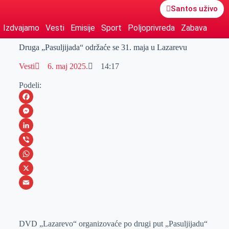
Santos uživo
Izdvajamo
Vesti
Emisije
Sport
Poljoprivreda
Zabava
Druga „Pasuljijada“ održaće se 31. maja u Lazarevu
Vesti
6. maj 2025.
14:17
Podeli:
F
a
M
c
e
L
e
s
i
V
b
s
n
i
W
o
e
k
b
h
X
o
n
e
e
a
E
k
g
d
r
t
m
DVD „Lazarevo“ organizovaće po drugi put „Pasuljijadu“
e
I
s
a