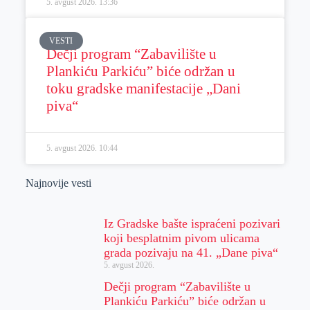
5. avgust 2026.
13:36
VESTI
Dečji program “Zabavilište u
Plankiću Parkiću” biće održan u
toku gradske manifestacije „Dani
piva“
5. avgust 2026.
10:44
Najnovije vesti
Iz Gradske bašte ispraćeni pozivari
koji besplatnim pivom ulicama
grada pozivaju na 41. „Dane piva“
5. avgust 2026.
Dečji program “Zabavilište u
Plankiću Parkiću” biće održan u