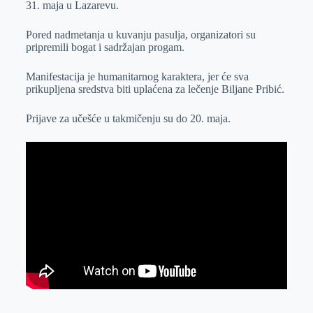
31. maja u Lazarevu.
r
n
A
i
p
l
Pored nadmetanja u kuvanju pasulja, organizatori su
pripremili bogat i sadržajan progam.
p
Manifestacija je humanitarnog karaktera, jer će sva
prikupljena sredstva biti uplaćena za lečenje Biljane Pribić.
Prijave za učešće u takmičenju su do 20. maja.