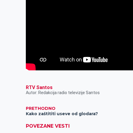
RTV Santos
Autor: Redakcija radio televizije Santos
PRETHODNO
Kako zaštititi useve od glodara?
POVEZANE VESTI