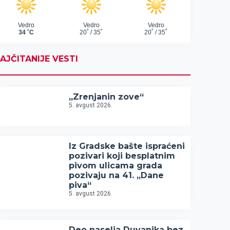
AJČITANIJE VESTI
„Zrenjanin zove“
5. avgust 2026.
Iz Gradske bašte ispraćeni
pozivari koji besplatnim
pivom ulicama grada
pozivaju na 41. „Dane
piva“
5. avgust 2026.
Deo naselja Duvanika bez