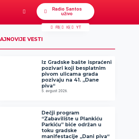
Radio Santos
uživo
FB
IG
YT
AJNOVIJE VESTI
Iz Gradske bašte ispraćeni
pozivari koji besplatnim
pivom ulicama grada
pozivaju na 41. „Dane
piva“
5. avgust 2026.
Dečji program
“Zabavilište u Plankiću
Parkiću” biće održan u
toku gradske
manifestacije „Dani piva“