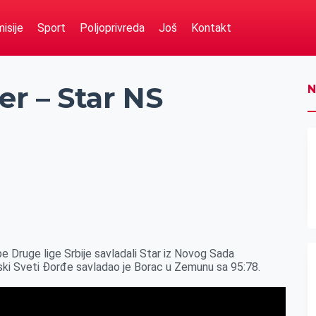
isije
Sport
Poljoprivreda
Još
Kontakt
er – Star NS
N
e Druge lige Srbije savladali Star iz Novog Sada
nski Sveti Đorđe savladao je Borac u Zemunu sa 95:78.