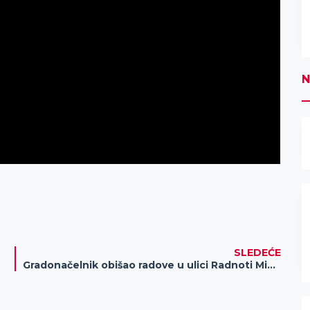
N
SLEDEĆE
Gradonačelnik obišao radove u ulici Radnoti Mikloša