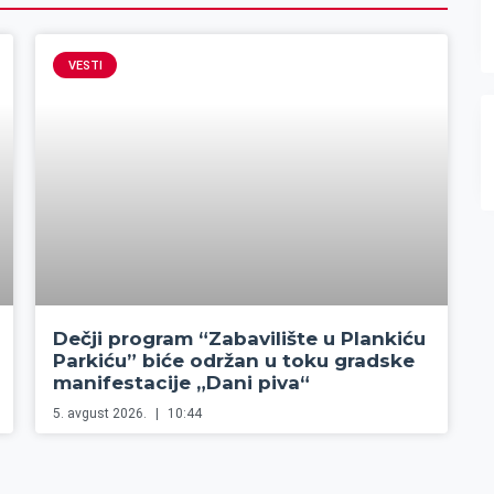
VESTI
Dečji program “Zabavilište u Plankiću
Parkiću” biće održan u toku gradske
manifestacije „Dani piva“
5. avgust 2026.
10:44