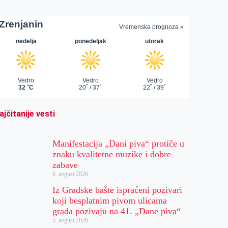
ajčitanije vesti
Manifestacija „Dani piva“ protiče u
znaku kvalitetne muzike i dobre
zabave
6. avgust 2026.
Iz Gradske bašte ispraćeni pozivari
koji besplatnim pivom ulicama
grada pozivaju na 41. „Dane piva“
5. avgust 2026.