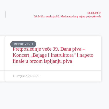
SLEDEĆE
Bik Miško atrakcija 88. Međunarodnog sajma poljoprivrede
DOBRE VESTI
Pretposlednje veče 39. Dana piva –
Koncert „Bajage i Instruktora“ i napeto
finale u brzom ispijanju piva
11. avgust 2024.
03:20