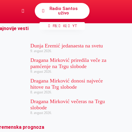
Radio Santos
uživo
FB
IG
YT
ajnovije vesti
Dunja Eremić jedanaesta na svetu
9. avgust 2026.
Dragana Mirković priredila veče za
pamćenje na Trgu slobode
9. avgust 2026.
Dragana Mirković donosi najveće
hitove na Trg slobode
8. avgust 2026.
Dragana Mirković večeras na Trgu
slobode
8. avgust 2026.
remenska prognoza