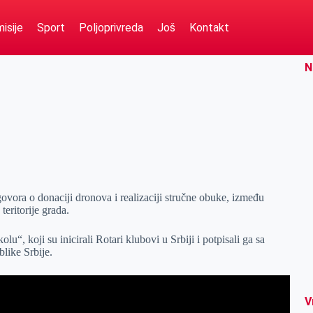
isije
Sport
Poljoprivreda
Još
Kontakt
N
ovora o donaciji dronova i realizaciji stručne obuke, između
teritorije grada.
“, koji su inicirali Rotari klubovi u Srbiji i potpisali ga sa
like Srbije.
V