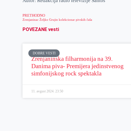
Autor: Redakcija radio televizije Santos
PRETHODNO
Zrenjaninac Željko Grujin kolekcionar pivskih čaša
POVEZANE vesti
DOBRE VESTI
Zrenjaninska filharmonija na 39.
Danima piva- Premijera jedinstvenog
simfonijskog rock spektakla
11. avgust 2024.
23:50