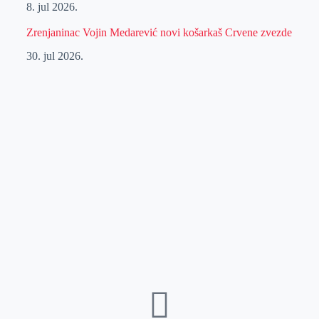
8. jul 2026.
Zrenjaninac Vojin Medarević novi košarkaš Crvene zvezde
30. jul 2026.