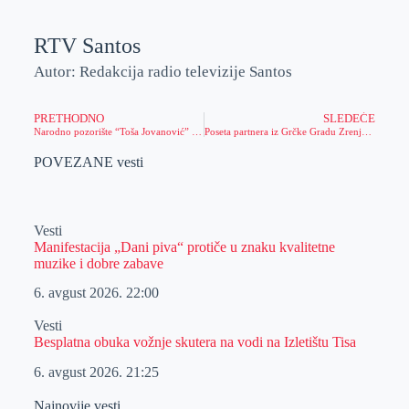
RTV Santos
Autor: Redakcija radio televizije Santos
PRETHODNO
SLEDEĆE
Narodno pozorište “Toša Jovanović” dobija potpuno novu scensku opremu
Poseta partnera iz Grčke Gradu Zrenjaninu u okviru URBACT projekta CALL – Pristupačni gradovi za sve
POVEZANE vesti
Vesti
Manifestacija „Dani piva“ protiče u znaku kvalitetne
muzike i dobre zabave
6. avgust 2026.
22:00
Vesti
Besplatna obuka vožnje skutera na vodi na Izletištu Tisa
6. avgust 2026.
21:25
Najnovije vesti