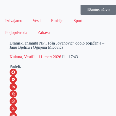
Santos uživo
Izdvajamo
Vesti
Emisije
Sport
Poljoprivreda
Zabava
Dramski ansambl NP „Toša Jovanović“ dobio pojačanja –
Janu Bjelicu i Ognjena Mićovića
Kultura
,
Vesti
11. mart 2026.
17:43
Podeli:
F
a
M
c
e
L
e
s
i
V
b
s
n
i
W
o
e
k
b
h
X