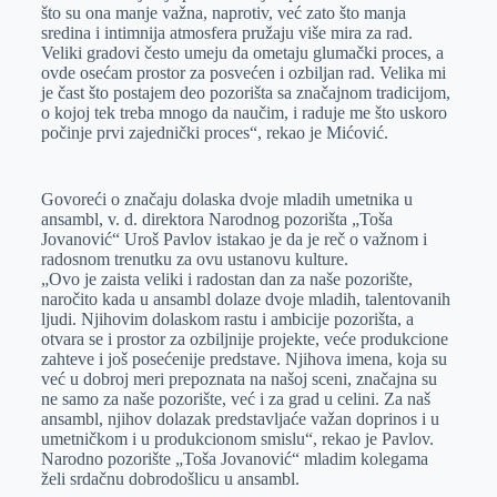
što su ona manje važna, naprotiv, već zato što manja
sredina i intimnija atmosfera pružaju više mira za rad.
Veliki gradovi često umeju da ometaju glumački proces, a
ovde osećam prostor za posvećen i ozbiljan rad. Velika mi
je čast što postajem deo pozorišta sa značajnom tradicijom,
o kojoj tek treba mnogo da naučim, i raduje me što uskoro
počinje prvi zajednički proces“, rekao je Mićović.
Govoreći o značaju dolaska dvoje mladih umetnika u
ansambl, v. d. direktora Narodnog pozorišta „Toša
Jovanović“ Uroš Pavlov istakao je da je reč o važnom i
radosnom trenutku za ovu ustanovu kulture.
„Ovo je zaista veliki i radostan dan za naše pozorište,
naročito kada u ansambl dolaze dvoje mladih, talentovanih
ljudi. Njihovim dolaskom rastu i ambicije pozorišta, a
otvara se i prostor za ozbiljnije projekte, veće produkcione
zahteve i još posećenije predstave. Njihova imena, koja su
već u dobroj meri prepoznata na našoj sceni, značajna su
ne samo za naše pozorište, već i za grad u celini. Za naš
ansambl, njihov dolazak predstavljaće važan doprinos i u
umetničkom i u produkcionom smislu“, rekao je Pavlov.
Narodno pozorište „Toša Jovanović“ mladim kolegama
želi srdačnu dobrodošlicu u ansambl.