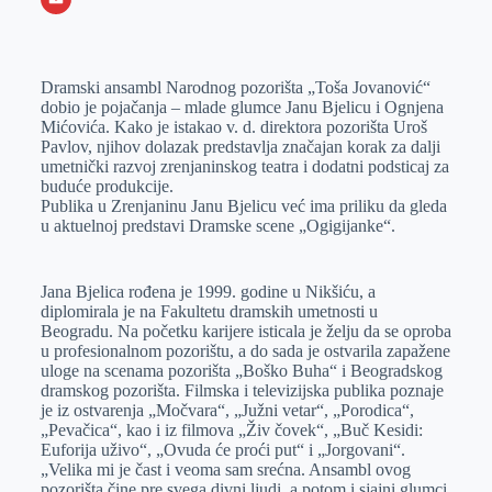
o
n
e
e
a
E
k
g
d
r
t
m
Dramski ansambl Narodnog pozorišta „Toša Jovanović“
e
I
s
a
dobio je pojačanja – mlade glumce Janu Bjelicu i Ognjena
r
n
A
i
Mićovića. Kako je istakao v. d. direktora pozorišta Uroš
Pavlov, njihov dolazak predstavlja značajan korak za dalji
p
l
umetnički razvoj zrenjaninskog teatra i dodatni podsticaj za
p
buduće produkcije.
Publika u Zrenjaninu Janu Bjelicu već ima priliku da gleda
u aktuelnoj predstavi Dramske scene „Ogigijanke“.
Jana Bjelica rođena je 1999. godine u Nikšiću, a
diplomirala je na Fakultetu dramskih umetnosti u
Beogradu. Na početku karijere isticala je želju da se oproba
u profesionalnom pozorištu, a do sada je ostvarila zapažene
uloge na scenama pozorišta „Boško Buha“ i Beogradskog
dramskog pozorišta. Filmska i televizijska publika poznaje
je iz ostvarenja „Močvara“, „Južni vetar“, „Porodica“,
„Pevačica“, kao i iz filmova „Živ čovek“, „Buč Kesidi:
Euforija uživo“, „Ovuda će proći put“ i „Jorgovani“.
„Velika mi je čast i veoma sam srećna. Ansambl ovog
pozorišta čine pre svega divni ljudi, a potom i sjajni glumci,