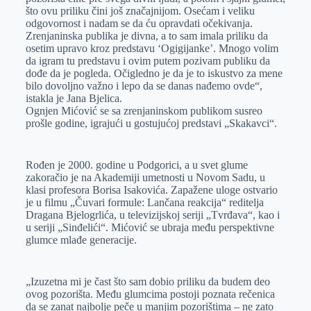
što ovu priliku čini još značajnijom. Osećam i veliku
odgovornost i nadam se da ću opravdati očekivanja.
Zrenjaninska publika je divna, a to sam imala priliku da
osetim upravo kroz predstavu ‘Ogigijanke’. Mnogo volim
da igram tu predstavu i ovim putem pozivam publiku da
dođe da je pogleda. Očigledno je da je to iskustvo za mene
bilo dovoljno važno i lepo da se danas nađemo ovde“,
istakla je Jana Bjelica.
Ognjen Mićović se sa zrenjaninskom publikom susreo
prošle godine, igrajući u gostujućoj predstavi „Skakavci“.
Rođen je 2000. godine u Podgorici, a u svet glume
zakoračio je na Akademiji umetnosti u Novom Sadu, u
klasi profesora Borisa Isakovića. Zapažene uloge ostvario
je u filmu „Čuvari formule: Lančana reakcija“ reditelja
Dragana Bjelogrlića, u televizijskoj seriji „Tvrđava“, kao i
u seriji „Sinđelići“. Mićović se ubraja među perspektivne
glumce mlađe generacije.
„Izuzetna mi je čast što sam dobio priliku da budem deo
ovog pozorišta. Među glumcima postoji poznata rečenica
da se zanat najbolje peče u manjim pozorištima – ne zato